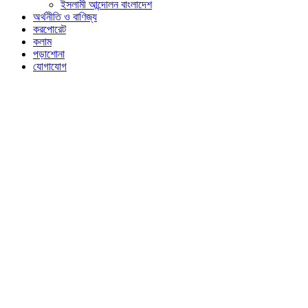
ইসলামী আন্দোলন বাংলাদেশ
অর্থনীতি ও বাণিজ্য
করপোরেট
কলাম
পড়াশোনা
যোগাযোগ