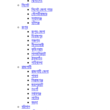
ঝিনাইদহ
সিলেট
সিলেট জেলা শহর
মৌলভীবাজার
সুনামগঞ্জ
হবিগঞ্জ
রংপুর
রংপুর জেলা
দিনাজপুর
পঞ্চগড়
নীলফামারী
কুড়িগ্রাম
লালমনিরহাট
ঠাকুরগাঁও
গাইবান্ধা
রাজশাহী
রাজশাহী জেলা
পাবনা
সিরাজগঞ্জ
জয়পুরহাট
নওগাঁ
নবাবগঞ্জ
নাটোর
বগুড়া
বরিশাল