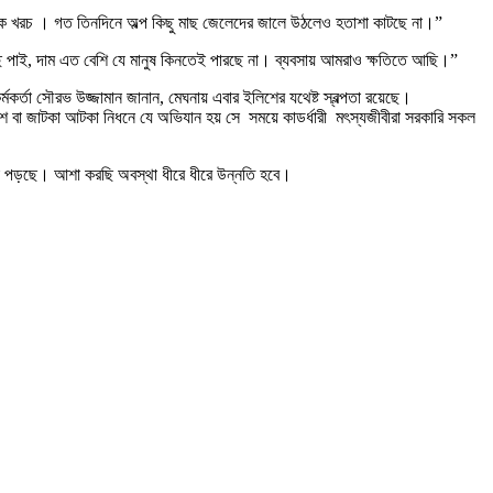
 অনেক খরচ । গত তিনদিনে অল্প কিছু মাছ জেলেদের জালে উঠলেও হতাশা কাটছে না।”
মাছ পাই, দাম এত বেশি যে মানুষ কিনতেই পারছে না। ব্যবসায় আমরাও ক্ষতিতে আছি।”
কর্তা সৌরভ উজ্জামান জানান, মেঘনায় এবার ইলিশের যথেষ্ট স্বল্পতা রয়েছে।
ইলিশ বা জাটকা আটকা নিধনে যে অভিযান হয় সে সময়ে কাডর্ধারী মৎস্যজীবীরা সরকারি সকল
 ধরা পড়ছে। আশা করছি অবস্থা ধীরে ধীরে উন্নতি হবে।