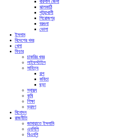
বরিশাল জেলা
ঝালকাঠি
পটুয়াখালী
পিরোজপুর
বরগুনা
ভোলা
ইসলাম
বিদেশের খবর
খেলা
ফিচার
চাকরির খবর
লাইফস্টাইল
সাহিত্য
গল্প
কবিতা
ছড়া
স্বাস্থ্য
কৃষি
শিক্ষা
ভ্রমণ
বিনোদন
রাজনীতি
জামায়াতে ইসলামি
এনসিপি
বিএনপি