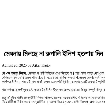
মেঘনায় মিলছে না রুপালি ইলিশ হতশায় দিন 
August 26, 2025
by
Ajker Kagoj
কে এম মাহমুদ রিয়াজ:
মেঘনায় রূপালী ইলিশের দেখা মিলছে না। অপেক্ষার প্রহর যেন শে
বেশিরভাগ জেলে ফিরছেন খালি হাতে। এতে চরম আর্থিক সংকটে পড়েছেন জেলার অর্ধ -লক্ষাধ
কাঙ্ক্ষিত ইলিশ। গত দুই মাস ধরেই চলছে এমন পরিস্থিতি। মেঘনার ৩০টি মাছঘাটে প্রতিদি
গত অর্থবছরে লক্ষ্মীপুরে ২/৩ হাজার টন ইলিশ উৎপাদন হলেও এবারের চিত্র সম্পূর্ণ ভিন্
মজু চৌধুরীর ঘাটের মৎস্যজীবী শিপন, খালেক, মালেক, আব্দুর রশিদ, বসিরসহ অনেকে জানিয
নিয়ে জীবিকা নির্বাহ করছে মৎস্যজীবীরা । আগে দিনে ২০-৩০ কেজি মিলতো, এখন ২-৩ কেজ