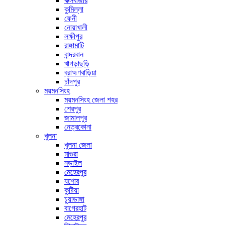
কক্সবাজার
কুমিল্লা
ফেনী
নোয়াখালী
লক্ষীপুর
রাঙ্গামাটি
বান্দরবান
খাগড়াছড়ি
ব্রাহ্মণবাড়িয়া
চাঁদপুর
ময়মনসিংহ
ময়মনসিংহ জেলা শহর
শেরপুর
জামালপুর
নেত্রকোনা
খুলনা
খুলনা জেলা
মাগুরা
নড়াইল
মেহেরপুর
যশোর
কুষ্টিয়া
চুয়াডাঙ্গা
বাগেরহাট
মেহেরপুর