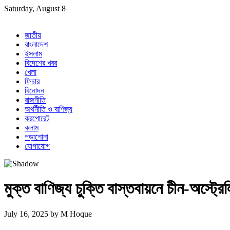
Skip
Saturday, August 8
to
content
জাতীয়
বাংলাদেশ
ইসলাম
বিদেশের খবর
খেলা
ফিচার
বিনোদন
রাজনীতি
অর্থনীতি ও বাণিজ্য
করপোরেট
কলাম
পড়াশোনা
যোগাযোগ
মুক্ত বাণিজ্য চুক্তি বাস্তবায়নে চীন-অস্ট্রে
July 16, 2025
by
M Hoque