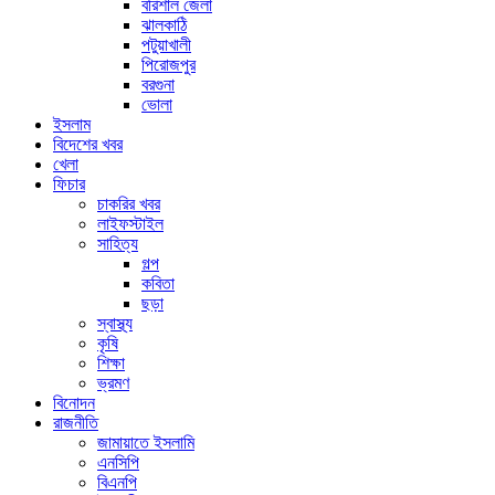
বরিশাল জেলা
ঝালকাঠি
পটুয়াখালী
পিরোজপুর
বরগুনা
ভোলা
ইসলাম
বিদেশের খবর
খেলা
ফিচার
চাকরির খবর
লাইফস্টাইল
সাহিত্য
গল্প
কবিতা
ছড়া
স্বাস্থ্য
কৃষি
শিক্ষা
ভ্রমণ
বিনোদন
রাজনীতি
জামায়াতে ইসলামি
এনসিপি
বিএনপি