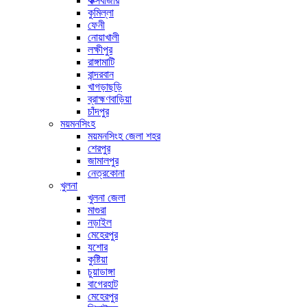
কক্সবাজার
কুমিল্লা
ফেনী
নোয়াখালী
লক্ষীপুর
রাঙ্গামাটি
বান্দরবান
খাগড়াছড়ি
ব্রাহ্মণবাড়িয়া
চাঁদপুর
ময়মনসিংহ
ময়মনসিংহ জেলা শহর
শেরপুর
জামালপুর
নেত্রকোনা
খুলনা
খুলনা জেলা
মাগুরা
নড়াইল
মেহেরপুর
যশোর
কুষ্টিয়া
চুয়াডাঙ্গা
বাগেরহাট
মেহেরপুর