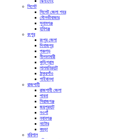
ঝিনাইদহ
সিলেট
সিলেট জেলা শহর
মৌলভীবাজার
সুনামগঞ্জ
হবিগঞ্জ
রংপুর
রংপুর জেলা
দিনাজপুর
পঞ্চগড়
নীলফামারী
কুড়িগ্রাম
লালমনিরহাট
ঠাকুরগাঁও
গাইবান্ধা
রাজশাহী
রাজশাহী জেলা
পাবনা
সিরাজগঞ্জ
জয়পুরহাট
নওগাঁ
নবাবগঞ্জ
নাটোর
বগুড়া
বরিশাল