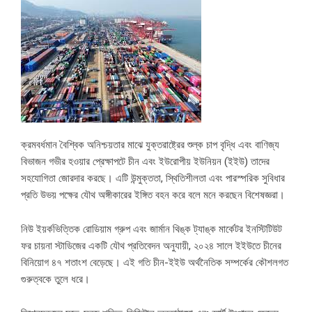
ক্রমবর্ধমান বৈশ্বিক অনিশ্চয়তার মাঝে যুক্তরাষ্ট্রের শুল্ক চাপ বৃদ্ধি এবং বাণিজ্য
বিভাজন গভীর হওয়ার প্রেক্ষাপটে চীন এবং ইউরোপীয় ইউনিয়ন (ইইউ) তাদের
সহযোগিতা জোরদার করছে। এটি উন্মুক্ততা, স্থিতিশীলতা এবং পারস্পরিক সুবিধার
প্রতি উভয় পক্ষের যৌথ অঙ্গীকারের ইঙ্গিত বহন করে বলে মনে করছেন বিশেষজ্ঞরা।
নিউ ইয়র্কভিত্তিক রোডিয়াম গ্রুপ এবং জার্মান থিঙ্ক ট্যাঙ্ক মার্কেটর ইনস্টিটিউট
ফর চায়না স্টাডিজের একটি যৌথ প্রতিবেদন অনুযায়ী, ২০২৪ সালে ইইউতে চীনের
বিনিয়োগ ৪৭ শতাংশ বেড়েছে। এই গতি চীন-ইইউ অর্থনৈতিক সম্পর্কের কৌশলগত
গুরুত্বকে তুলে ধরে।