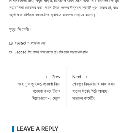
বিশ্লেষকদের মতে, সবুজ শক্তি, ডিজিটাল অবকাঠামো এবং স্মার্ট উৎপাদন ক্ষেত্রে
সহযোগিতা জোরদার করা কেবল উভয় পক্ষের উন্নয়ন স্বার্থই পূরণ করবে না, বরং
বহুপাক্ষিক বাণিজ্য ব্যবস্থাকে সুরক্ষিত করতেও সাহায্য করবে।
সূত্র: সিএমজি।
Posted in
বিদেশের খবর
Tagged
চীন
,
মার্কিন শুল্ক চাপের মুখে চীন-ইইউ সহযোগিতা বৃদ্ধি
Prev
Next
গ্রহাণু ও ধূমকেতু গবেষণা নিয়ে
শেরপুরে নিম্নমানের কাজ করায়
গবেষণা করবে চীনের
হাতের টানেই উঠে আসছে
থিয়ানওয়েন-২ প্রোব
সড়কের কার্পেটিং
LEAVE A REPLY