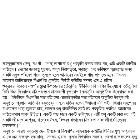
মাহবুবুজ্জামান সেতু, নওগাঁ : “গাছ লাগানো শুধু প্রকৃতি রক্ষার কাজ নয়, এটি একটি জাতীয়
দায়িত্ব। দেশের জলবায়ু সুরক্ষা, খাদ্য নিরাপত্তা, স্বাস্থ্য এবং ভবিষ্যৎ প্রজন্মের জন্য
একটি সবুজ পরিবেশ গড়ে তুলতে হলে আমাদের সবাইকে গাছ লাগাতে হবে।”এমন
আহ্বান জানিয়েছেন বিএনপির কেন্দ্রীয় নির্বাহী কমিটির সদস্য এম.এ মতিন।
শুক্রবার বিকেলে নওগাঁর মান্দা উপজেলার তেঁতুলিয়া ইউনিয়ন বিএনপির উদ্যোগে তেঁতুলিয়া
ডিবি উচ্চ বিদ্যালয় মাঠ প্রাঙ্গনে মাসব্যাপী বৃক্ষরোপণ কর্মসূচির আনুষ্ঠানিক উদ্বোধন করা
হয়। ইউনিয়ন বিএনপির সভাপতি হুদা রেজাউন্নবীর সভাপতিত্বে অনুষ্ঠিত উদ্বোধনী
অনুষ্ঠানে প্রধান অতিথির বক্তব্যে এম.এ মতিন বলেন,“আমরা যদি শহীদ জিয়ার স্বপ্নের
বাংলাদেশ গড়ে তুলতে চাই, তাহলে শুধু রাজনীতির মাঠে নয় প্রকৃতির প্রতিও আমাদের
দায়িত্ববোধ থাকা উচিত। একটি গাছ মানে একটি ভবিষ্যৎ। এটি শুধু একটি চারা নয় এটি
একটি জীবন্ত আশ্রয়, খাদ্যের উৎস, বিশুদ্ধ বাতাসের নিশ্চয়তা এবং জীববৈচিত্রের
রক্ষাকবচ।”
অনুষ্ঠানে আরও বক্তব্য দেন উপজেলা বিএনপির আহবায়ক কমিটির সিনিয়র যুগ্ম আহ্বায়ক
এ.কে এম নাজমুল হক নাজু, সদস্য এ্যাড. কুমার বিশ্বজিৎ সরকার, জেলা ছাত্রদলের যুগ্ম