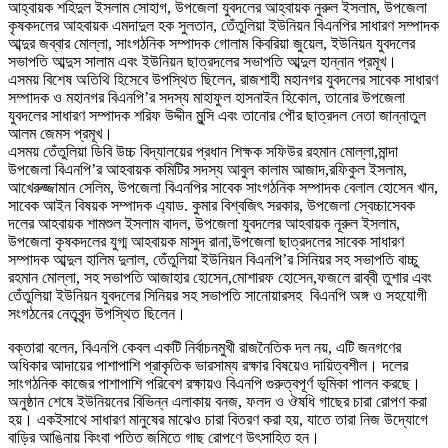
আহ্বায়ক শহিদুল ইসলাম সোহাগ, উপজেলা যুবদলের আহ্বায়ক নুরুল ইসলাম, উপজেলা
কৃষকদলের আহবায়ক এমদাদুল হক সুলতান, তেঁতুলিয়া ইউনিয়ন বিএনপির সাধারণ সম্পাদক
আব্দুর জব্বার মোল্লা, সাংগঠনিক সম্পাদক গোলাম কিবরিয়া জুয়েল, ইউনিয়ন যুবদলের
সভাপতি আব্দুস সালাম এবং ইউনিয়ন ছাত্রদলের সভাপতি আব্দুল হান্নান প্রমূখ।
এসময় বিশেষ অতিথি হিসেবে উপস্থিত ছিলেন, রাজশাহী মহানগর যুবদলের সাবেক সাধারণ
সম্পাদক ও মহানগর বিএনপি’র সদস্য মাহাফুল হাসনাইন হিকোল, তানোর উপজেলা
যুবদলের সাধারণ সম্পাদক শরিফ উদ্দীন মুন্সি এবং তানোর পৌর ছাত্রদল নেতা জান্নাতুল
আলম জেমস প্রমূখ।
এসময় তেঁতুলিয়া ডিবি উচ্চ বিদ্যালয়ের প্রধান শিক্ষক সফিউর রহমান মোল্লা,মান্দা
উপজেলা বিএনপি’র আহবায়ক কমিটির সদস্য আবুল কালাম আজাদ,রফিকুল ইসলাম,
আখেরুজ্জামান সেলিম, উপজেলা বিএনপির সাবেক সাংগঠনিক সম্পাদক বেলাল হোসেন খান,
সাবেক আইন বিষয়ক সম্পাদক এ্যাড. কুমার বিশ্বজিৎ সরকার, উপজেলা স্বেচ্চাসেবক
দলের আহবায়ক শামশুল ইসলাম বাদল, উপজেলা যুবদলের আহবায়ক নূরুল ইসলাম,
উপজেলা কৃষকদলের যুগ্ম আহবায়ক মাসুদ রানা,উপজেলা ছাত্রদলের সাবেক সাধারণ
সম্পাদক আব্দুল হালিম দুলাল, তেঁতুলিয়া ইউনিয়ন বিএনপি’র সিনিয়র সহ সভাপতি বাচ্চু
রহমান মোল্লা, সহ সভাপতি আজাহার হোসেন,মোশারফ হোসেন,ফজলে রাব্বী তুশার এবং
তেঁতুলিয়া ইউনিয়ন যুবদলের সিনিয়র সহ সভাপতি সানোয়ারসহ বিএনপি অঙ্গ ও সহযোগী
সংগঠনের নেতৃবৃন্দ উপস্থিত ছিলেন।
বক্তারা বলেন, বিএনপি কেবল একটি নির্বাচনমুখী রাজনৈতিক দল নয়, এটি জনগণের
অধিকার আদায়ের পাশাপাশি প্রাকৃতিক ভারসাম্য রক্ষার বিষয়েও দায়িত্বশীল। দলের
সাংগঠনিক কাজের পাশাপাশি পরিবেশ রক্ষায়ও বিএনপি গুরুত্বপূর্ণ ভূমিকা পালন করছে।
অনুষ্ঠান শেষে ইউনিয়নের বিভিন্ন এলাকায় বনজ, ফলদ ও ঔষধি গাছের চারা রোপণ করা
হয়। একইসাথে সাধারণ মানুষের মাঝেও চারা বিতরণ করা হয়, যাতে তারা নিজ উদ্যোগে
বাড়ির আঙিনায় কিংবা পতিত জমিতে গাছ রোপণে উৎসাহিত হন।