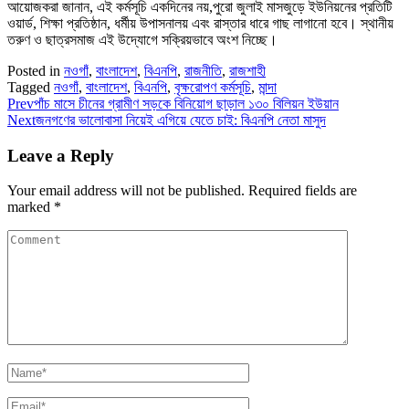
আয়োজকরা জানান, এই কর্মসূচি একদিনের নয়,পুরো জুলাই মাসজুড়ে ইউনিয়নের প্রতিটি
ওয়ার্ড, শিক্ষা প্রতিষ্ঠান, ধর্মীয় উপাসনালয় এবং রাস্তার ধারে গাছ লাগানো হবে। স্থানীয়
তরুণ ও ছাত্রসমাজ এই উদ্যোগে সক্রিয়ভাবে অংশ নিচ্ছে।
Posted in
নওগাঁ
,
বাংলাদেশ
,
বিএনপি
,
রাজনীতি
,
রাজশাহী
Tagged
নওগাঁ
,
বাংলাদেশ
,
বিএনপি
,
বৃক্ষরোপণ কর্মসূচি
,
মান্দা
Prev
পাঁচ মাসে চীনের গ্রামীণ সড়কে বিনিয়োগ ছাড়াল ১৩০ বিলিয়ন ইউয়ান
Next
জনগণের ভালোবাসা নিয়েই এগিয়ে যেতে চাই: বিএনপি নেতা মাসুদ
Leave a Reply
Your email address will not be published.
Required fields are
marked
*