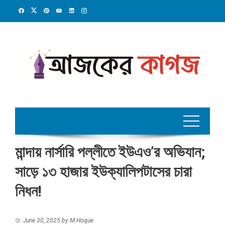
Skip
to
content
মান্দায় নার্সারি পল্লীতে ইউএও’র অভিযান;
সাড়ে ১৩ হাজার ইউক্যালিপটাসের চারা
নিধন!
June 30, 2025
by
M Hoque