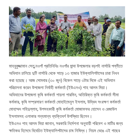
মাহবুবুজ্জামান সেতু,নওগাঁ প্রতিনিধিঃ নওগাঁর মান্দা উপজেলার বড়পই নার্সারি পল্লীতে
অভিযান চালিয়ে দুটি নার্সারি থেকে সাড়ে ১৩ হাজার ইউক্যালিপটাসের চারা নিধন
করা হয়েছে। আজ সোমবার (৩০ জুন) বিকেল সাড়ে ৩টার দিকে এই অভিযান
পরিচালনা করেন উপজেলা নির্বাহী কর্মকর্তা (ইউএনও) শাহ আলম মিয়া।
অভিযানের উপজেলা কৃষি কর্মকর্তা শায়লা শারমিন, অতিরিক্ত কৃষি কর্মকর্তা সীমা
কর্মকার, কৃষি সম্প্রসারণ কর্মকর্তা মোহাইমেনুল ইসলাম, উদ্ভিদ সংরক্ষণ কর্মকর্তা
মোহাম্মদ শহিদুল্লাহ, উপসহকারী কৃষি কর্মকর্তা মোজাফফর হোসেন ও রেজাউল
ইসলামসহ এলাকার গন্যমান্য ব্যক্তিবর্গ উপস্থিত ছিলেন।
ইউএনও শাহ আলম মিয়া জানান, সরকারি নির্দেশনা অনুযায়ী পরিবেশ ও মাটির জন্য
ক্ষতিকর হিসেবে বিবেচিত ইউক্যালিপটাসের চাষ নিষিদ্ধ। নিয়ম ভেঙে এই গাছের