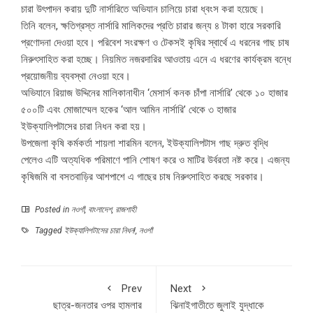
চারা উৎপাদন করায় দুটি নার্সারিতে অভিযান চালিয়ে চারা ধ্বংস করা হয়েছে।
তিনি বলেন, ক্ষতিগ্রস্ত নার্সারি মালিকদের প্রতি চারার জন্য ৪ টাকা হারে সরকারি
প্রণোদনা দেওয়া হবে। পরিবেশ সংরক্ষণ ও টেকসই কৃষির স্বার্থে এ ধরনের গাছ চাষ
নিরুৎসাহিত করা হচ্ছে। নিয়মিত নজরদারির আওতায় এনে এ ধরণের কার্যক্রম বন্ধে
প্রয়োজনীয় ব্যবস্থা নেওয়া হবে।
অভিযানে রিয়াজ উদ্দিনের মালিকানাধীন ‘মেসার্স কনক চাঁপা নার্সারি’ থেকে ১০ হাজার
৫০০টি এবং মোজাম্মেল হকের ‘আল আমিন নার্সারি’ থেকে ৩ হাজার
ইউক্যালিপটাসের চারা নিধন করা হয়।
উপজেলা কৃষি কর্মকর্তা শায়লা শারমিন বলেন, ইউক্যালিপটাস গাছ দ্রুত বৃদ্ধি
পেলেও এটি অত্যধিক পরিমাণে পানি শোষণ করে ও মাটির উর্বরতা নষ্ট করে। এজন্য
কৃষিজমি বা বসতবাড়ির আশপাশে এ গাছের চাষ নিরুৎসাহিত করছে সরকার।
Posted in
নওগাঁ
,
বাংলাদেশ
,
রাজশাহী
Tagged
ইউক্যালিপটাসের চারা নিধন!
,
নওগাঁ
Prev
Next
ছাত্র-জনতার ওপর হামলার
ঝিনাইগাতীতে জুলাই যুদ্ধাকে