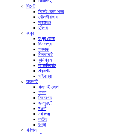
ঝিনাইদহ
সিলেট
সিলেট জেলা শহর
মৌলভীবাজার
সুনামগঞ্জ
হবিগঞ্জ
রংপুর
রংপুর জেলা
দিনাজপুর
পঞ্চগড়
নীলফামারী
কুড়িগ্রাম
লালমনিরহাট
ঠাকুরগাঁও
গাইবান্ধা
রাজশাহী
রাজশাহী জেলা
পাবনা
সিরাজগঞ্জ
জয়পুরহাট
নওগাঁ
নবাবগঞ্জ
নাটোর
বগুড়া
বরিশাল