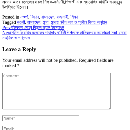
এসময় অত্র কলেজের সকল শিক্ষক-কর্মচারী,শিক্ষার্থী এবং ম্যানেজিং কমিটির সদস্যবৃন্দ
উপস্থিত ছিলেন।
Posted in
নওগাঁ
,
ফিচার
,
বাংলাদেশ
,
রাজশাহী
,
শিক্ষা
Tagged
নওগাঁ
,
বাংলাদেশ
,
মান্দা
,
মান্দায় নবীন বরণ ও প্রবীন বিদায় অনুষ্ঠান
Prev
বাউফলে মেছো বিড়াল ভ্যান উদ্বোধন
Next
শহীদ জিয়াউর রহমানের শাহাদাৎ বার্ষিকী উপলক্ষে নাসিরনগরে আলোচনা সভা, দোয়া
মাহফিল ও গণভোজ
Leave a Reply
Your email address will not be published.
Required fields are
marked
*