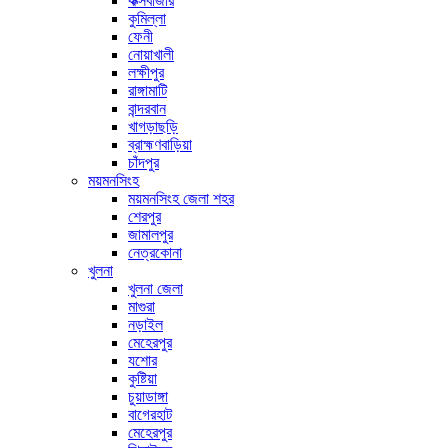
কক্সবাজার
কুমিল্লা
ফেনী
নোয়াখালী
লক্ষীপুর
রাঙ্গামাটি
বান্দরবান
খাগড়াছড়ি
ব্রাহ্মণবাড়িয়া
চাঁদপুর
ময়মনসিংহ
ময়মনসিংহ জেলা শহর
শেরপুর
জামালপুর
নেত্রকোনা
খুলনা
খুলনা জেলা
মাগুরা
নড়াইল
মেহেরপুর
যশোর
কুষ্টিয়া
চুয়াডাঙ্গা
বাগেরহাট
মেহেরপুর