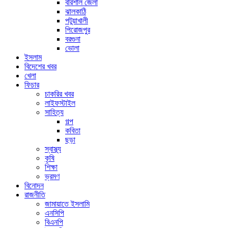
বরিশাল জেলা
ঝালকাঠি
পটুয়াখালী
পিরোজপুর
বরগুনা
ভোলা
ইসলাম
বিদেশের খবর
খেলা
ফিচার
চাকরির খবর
লাইফস্টাইল
সাহিত্য
গল্প
কবিতা
ছড়া
স্বাস্থ্য
কৃষি
শিক্ষা
ভ্রমণ
বিনোদন
রাজনীতি
জামায়াতে ইসলামি
এনসিপি
বিএনপি