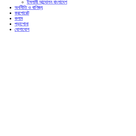
ইসলামী আন্দোলন বাংলাদেশ
অর্থনীতি ও বাণিজ্য
করপোরেট
কলাম
পড়াশোনা
যোগাযোগ