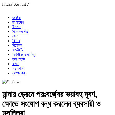
Skip
Friday, August 7
to
content
জাতীয়
বাংলাদেশ
ইসলাম
বিদেশের খবর
খেলা
ফিচার
বিনোদন
রাজনীতি
অর্থনীতি ও বাণিজ্য
করপোরেট
কলাম
পড়াশোনা
যোগাযোগ
মান্দায় ড্রেনে পয়ঃবর্জ্যের ভয়াবহ দূষণ,
ক্ষোভে সংযোগ বন্ধ করলেন ব্যবসায়ী ও
মুসল্লিরা