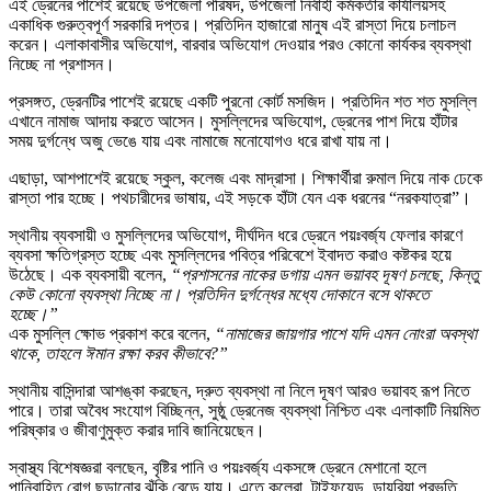
এই ড্রেনের পাশেই রয়েছে উপজেলা পরিষদ, উপজেলা নির্বাহী কর্মকর্তার কার্যালয়সহ
একাধিক গুরুত্বপূর্ণ সরকারি দপ্তর। প্রতিদিন হাজারো মানুষ এই রাস্তা দিয়ে চলাচল
করেন। এলাকাবাসীর অভিযোগ, বারবার অভিযোগ দেওয়ার পরও কোনো কার্যকর ব্যবস্থা
নিচ্ছে না প্রশাসন।
প্রসঙ্গত, ড্রেনটির পাশেই রয়েছে একটি পুরনো কোর্ট মসজিদ। প্রতিদিন শত শত মুসল্লি
এখানে নামাজ আদায় করতে আসেন। মুসল্লিদের অভিযোগ, ড্রেনের পাশ দিয়ে হাঁটার
সময় দুর্গন্ধে অজু ভেঙে যায় এবং নামাজে মনোযোগও ধরে রাখা যায় না।
এছাড়া, আশপাশেই রয়েছে স্কুল, কলেজ এবং মাদ্রাসা। শিক্ষার্থীরা রুমাল দিয়ে নাক ঢেকে
রাস্তা পার হচ্ছে। পথচারীদের ভাষায়, এই সড়কে হাঁটা যেন এক ধরনের “নরকযাত্রা”।
স্থানীয় ব্যবসায়ী ও মুসল্লিদের অভিযোগ, দীর্ঘদিন ধরে ড্রেনে পয়ঃবর্জ্য ফেলার কারণে
ব্যবসা ক্ষতিগ্রস্ত হচ্ছে এবং মুসল্লিদের পবিত্র পরিবেশে ইবাদত করাও কষ্টকর হয়ে
উঠেছে। এক ব্যবসায়ী বলেন,
“প্রশাসনের নাকের ডগায় এমন ভয়াবহ দূষণ চলছে, কিন্তু
কেউ কোনো ব্যবস্থা নিচ্ছে না। প্রতিদিন দুর্গন্ধের মধ্যে দোকানে বসে থাকতে
হচ্ছে।”
এক মুসল্লি ক্ষোভ প্রকাশ করে বলেন,
“নামাজের জায়গার পাশে যদি এমন নোংরা অবস্থা
থাকে, তাহলে ঈমান রক্ষা করব কীভাবে?”
স্থানীয় বাসিন্দারা আশঙ্কা করছেন, দ্রুত ব্যবস্থা না নিলে দূষণ আরও ভয়াবহ রূপ নিতে
পারে। তারা অবৈধ সংযোগ বিচ্ছিন্ন, সুষ্ঠু ড্রেনেজ ব্যবস্থা নিশ্চিত এবং এলাকাটি নিয়মিত
পরিষ্কার ও জীবাণুমুক্ত করার দাবি জানিয়েছেন।
স্বাস্থ্য বিশেষজ্ঞরা বলছেন, বৃষ্টির পানি ও পয়ঃবর্জ্য একসঙ্গে ড্রেনে মেশানো হলে
পানিবাহিত রোগ ছড়ানোর ঝুঁকি বেড়ে যায়। এতে কলেরা, টাইফয়েড, ডায়রিয়া প্রভৃতি