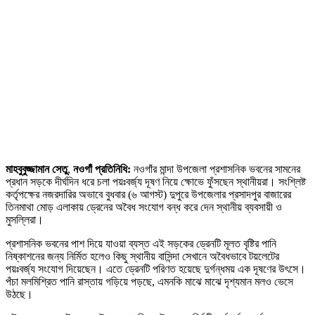
মাহবুবুজ্জামান সেতু
,
নওগাঁ প্রতিনিধি:
নওগাঁর মান্দা উপজেলা প্রশাসনিক ভবনের সামনের
প্রধান সড়কে দীর্ঘদিন ধরে চলা পয়ঃবর্জ্য দূষণ নিয়ে ক্ষোভে ফুঁসছেন স্থানীয়রা। সংশ্লিষ্ট
কর্তৃপক্ষের নজরদারির অভাবে বুধবার (৬ আগস্ট) দুপুরে উপজেলার প্রসাদপুর বাজারের
তিনমাথা মোড় এলাকায় ড্রেনের অবৈধ সংযোগ বন্ধ করে দেন স্থানীয় ব্যবসায়ী ও
মুসল্লিরা।
প্রশাসনিক ভবনের পাশ দিয়ে যাওয়া ব্যস্ত এই সড়কের ড্রেনটি মূলত বৃষ্টির পানি
নিষ্কাশনের জন্য নির্মিত হলেও কিছু স্থানীয় বাসিন্দা সেখানে অবৈধভাবে টয়লেটের
পয়ঃবর্জ্য সংযোগ দিয়েছেন। এতে ড্রেনটি পরিণত হয়েছে দুর্গন্ধময় এক দূষণের উৎসে।
পঁচা মলমিশ্রিত পানি রাস্তায় গড়িয়ে পড়ছে, এমনকি মাঝে মাঝে দৃশ্যমান মলও ভেসে
উঠছে।