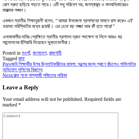
রোগ দ্রুত ছড়িয়ে পড়তে পারে। এটি শুধু পরিবেশ নয়, জনস্বাস্থ্য ও মানবাধিকারেরও
মারাত্মক লঙ্ঘন।
একজন স্থানীয় শিক্ষানুরাগী বলেন,
“আমরা উপজেলা প্রশাসনের সামনে বাস করেও এই
ভয়াবহ পরিস্থিতির মধ্যে রয়েছি। এর চেয়ে বড় লজ্জা আর কী হতে পারে!”
এলাকাবাসীর দাবির প্রেক্ষিতে স্থানীয় প্রশাসন দ্রুত পদক্ষেপ না নিলে আরও বড়
আন্দোলনের হুঁশিয়ারি দিয়েছেন ভুক্তভোগীরা।
Posted in
নওগাঁ
,
বাংলাদেশ
,
রাজশাহী
Tagged
মান্দা
Prev
জবি শিক্ষার্থীর উপর ছিনতাইকারীদের হামলা: অল্পের জন্য প্রাণে বাঁচলেও গাফিলতির
অভিযোগ পুলিশের বিরুদ্ধে
Next
বোল্ড লুকে লাস্যময়ী সৃজিতের নায়িকা
Leave a Reply
Your email address will not be published.
Required fields are
marked
*