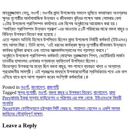
মাহবুবুজ্জামান সেতু, নওগাঁ : নওগাঁর মান্দা উপজেলায় সমতল ভূমিতে বসবাসরত অনগ্রসর
ক্ষুদ্র নৃগোষ্ঠীর আর্থসামাজিক উন্নয়ন ও জীবনমান বৃদ্ধির লক্ষ্যে আজ সোমবার বেলা
১১টায় উপজেলা প্রাণিসম্পদ কার্যালয়ে এক বিশেষ অনুষ্ঠানের আয়োজন করা হয়।
‘সমন্বিত প্রাণিসম্পদ উন্নয়ন প্রকল্প’-এর আওতায় ৫১টি পরিবারের মাঝে বকনা বাছুর ও
বিভিন্ন উপকরণ বিতরণ করা হয়েছে।
এতে প্রধান অতিথি হিসেবে উপস্থিত ছিলেন মান্দা উপজেলা নির্বাহী কর্মকর্তা (ইউএনও)
শাহ আলম মিয়া। তিনি বলেন, ‘এই ধরনের কার্যক্রম ক্ষুদ্র নৃগোষ্ঠীর জীবনমান উন্নয়নে
কার্যকর ভূমিকা রাখবে এবং তাদের আত্মকর্মসংস্থানের পথ প্রশস্ত করবে।’
অনুষ্ঠানে উপজেলা প্রাণিসম্পদ কর্মকর্তা মোহাম্মদ নুরুজ্জামান শিপন, ভেটেরিনারি সার্জন
তানভীর হাসানসহ এলাকার গণ্যমান্য ব্যক্তিবর্গ উপস্থিত ছিলেন।
বিতরণকৃত উপকরণের মধ্যে ছিল বকনা বাছুর, পশু পালনে ব্যবহৃত খাদ্য ও অন্যান্য
প্রয়োজনীয় সামগ্রী। এই প্রকল্পের মাধ্যমে উপকারভোগীরা স্বনির্ভরতার পথে এক ধাপ
এগিয়ে যাবে বলে আশা প্রকাশ করেন সংশ্লিষ্ট কর্মকর্তারা।#
Posted in
নওগাঁ
,
বাংলাদেশ
,
রাজশাহী
Tagged
ক্ষুদ্র নৃগোষ্ঠী
,
নওগাঁ
,
বকনা বাছুর ও উপকরণ বিতরণ
,
বাংলাদেশ
,
মান্দা
Prev
মান্দায় ইকরা সুন্নাহ ফাউন্ডেশন ও পাঠাগার এর পক্ষ থেকে ইউএনওকে বিদায়ী
সংবর্ধনা
Next
লরেন্স ফেস্টিভ্যালে চট্টগ্রাম সিটি মেয়র ড. শাহাদাত হোসেন ও এমপি সালমা
জাহিদের সৌহার্দ্যপূর্ণ সাক্ষাৎ
Leave a Reply