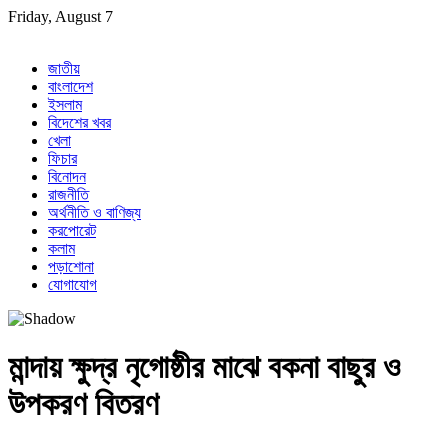
Skip
Friday, August 7
to
content
জাতীয়
বাংলাদেশ
ইসলাম
বিদেশের খবর
খেলা
ফিচার
বিনোদন
রাজনীতি
অর্থনীতি ও বাণিজ্য
করপোরেট
কলাম
পড়াশোনা
যোগাযোগ
মান্দায় ক্ষুদ্র নৃগোষ্ঠীর মাঝে বকনা বাছুর ও
উপকরণ বিতরণ