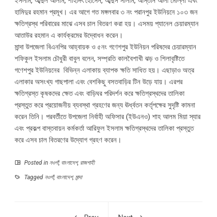
ইসলাম, আব্দুল আলীম, শাহাদৎ হোসেন, আব্দুস সালাম, আস্তান আলী মোল্লা এবং
হামিদুর রহমান প্রমূখ। এর আগে গত মঙ্গলবার ৩ নং পরানপুর ইউনিয়নে ১০৩ জন
ক্ষতিগ্রস্থ পরিবারের মাঝে এসব চাল বিতরণ করা হয়। এসময় প্যানেল চেয়ারম্যান
আতাউর রহমান এ কার্যক্রমের উদ্বোধন করেন।
মান্দা উপজেলা বিএনপির আহ্বায়ক ও ৫নং গণেশপুর ইউনিয়ন পরিষদের চেয়ারম্যান
শফিকুল ইসলাম চৌধুরী বাবুল বলেন, সম্প্রতি কালবৈশাখী ঝড় ও শিলাবৃষ্টিতে
গণেশপুর ইউনিয়নের বিভিন্ন এলাকায় ব্যাপক ক্ষতি সাধিত হয়। এছাড়াও অত্র
এলাকার অসংখ্য গাছপালা এবং বেশকিছু বসতবাড়ির টিন উড়ে যায়। এরপর
ক্ষতিগ্রস্ত কৃষকদের ক্ষেত এবং বাড়িঘর পরিদর্শন করে ক্ষতিগ্রস্থদের তালিকা
প্রস্তুত করে প্রয়োজনীয় ব্যবস্থা গ্রহণের জন্য ঊর্ধ্বতন কর্তৃপক্ষের সুদৃষ্টি কামনা
করেন তিনি। পরবর্তীতে উপজেলা নির্বাহী অফিসার (ইউএনও) শাহ আলম মিয়া স্যার
এবং প্রকল্প বাস্তবায়ন কর্মকর্তা আরিফুল ইসলাম ক্ষতিগ্রস্থদের তালিকা প্রস্তুত
করে এসব চাল বিতরণের উদ্যোগ গ্রহণ করেন।
Posted in
নওগাঁ
,
বাংলাদেশ
,
রাজশাহী
Tagged
নওগাঁ
,
বাংলাদেশ
,
মান্দা