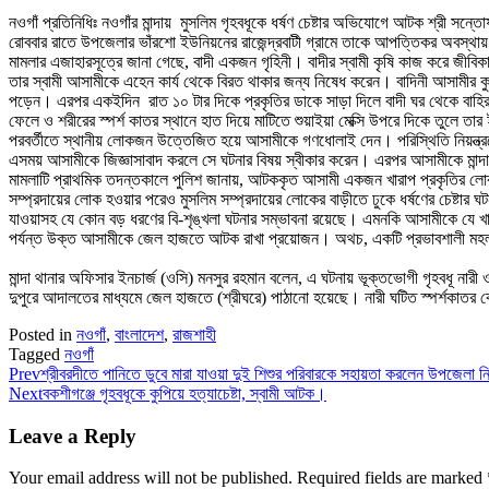
নওগাঁ প্রতিনিধিঃ নওগাঁর মান্দায় মুসলিম গৃহবধূকে ধর্ষণ চেষ্টার অভিযোগে আটক শ্রী স
রোববার রাতে উপজেলার ভাঁরশো ইউনিয়নের রাজেন্দ্রবাটী গ্রামে তাকে আপত্তিকর অবস্থায় 
মামলার এজাহারসূত্রে জানা গেছে, বাদী একজন গৃহিনী। বাদীর স্বামী কৃষি কাজ করে জীবিক
তার স্বামী আসামীকে এহেন কার্য থেকে বিরত থাকার জন্য নিষেধ করেন। বাদিনী আসামীর কু-প
পড়েন। এরপর একইদিন রাত ১০ টার দিকে প্রকৃতির ডাকে সাড়া দিলে বাদী ঘর থেকে বাহির হ
ফেলে ও শরীরের স্পর্শ কাতর স্থানে হাত দিয়ে মাটিতে শুয়াইয়া মেক্সি উপরে দিকে তুলে 
পরবর্তীতে স্থানীয় লোকজন উত্তেজিত হয়ে আসামীকে গণধোলাই দেন। পরিস্থিতি নিয়ন্ত্
এসময় আসামীকে জিজ্ঞাসাবাদ করলে সে ঘটনার বিষয় স্বীকার করেন। এরপর আসামীকে মান্দা উ
মামলাটি প্রাথমিক তদন্তকালে পুলিশ জানায়, আটককৃত আসামী একজন খারাপ প্রকৃতির লোক। স
সম্প্রদায়ের লোক হওয়ার পরেও মুসলিম সম্প্রদায়ের লোকের বাড়ীতে ঢুকে ধর্ষণের চেষ্ট
যাওয়াসহ যে কোন বড় ধরণের বি-শৃঙ্খলা ঘটনার সম্ভাবনা রয়েছে। এমনকি আসামীকে যে খান
পর্যন্ত উক্ত আসামীকে জেল হাজতে আটক রাখা প্রয়োজন। অথচ, একটি প্রভাবশালী মহল বিষয
মান্দা থানার অফিসার ইনচার্জ (ওসি) মনসুর রহমান বলেন, এ ঘটনায় ভূক্তভোগী গৃহবধূ ন
দুপুরে আদালতের মাধ্যমে জেল হাজতে (শ্রীঘরে) পাঠানো হয়েছে। নারী ঘটিত স্পর্শকাতর 
Posted in
নওগাঁ
,
বাংলাদেশ
,
রাজশাহী
Tagged
নওগাঁ
Prev
শ্রীবরদীতে‌ পানিতে ডুবে মারা যাওয়া দুই শিশুর পরিবারকে সহায়তা করলেন উপজেলা ন
Next
বকশীগঞ্জে গৃহবধূকে কুপিয়ে হত্যাচেষ্টা, স্বামী আটক।
Leave a Reply
Your email address will not be published.
Required fields are marked