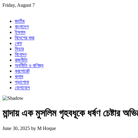
Skip
Friday, August 7
to
content
জাতীয়
বাংলাদেশ
ইসলাম
বিদেশের খবর
খেলা
ফিচার
বিনোদন
রাজনীতি
অর্থনীতি ও বাণিজ্য
করপোরেট
কলাম
পড়াশোনা
যোগাযোগ
মান্দায় এক মুসলিম গৃহবধূকে ধর্ষণ চেষ্টার অভি
June 30, 2025
by
M Hoque