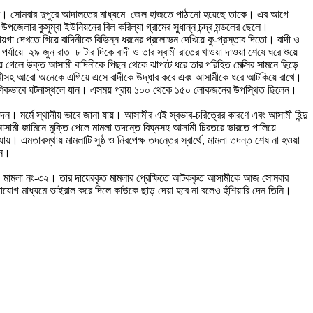
েছে পুলিশ। সোমবার দুপুরে আদালতের মাধ্যমে জেল হাজতে পাঠানো হয়েছে তাকে। এর আগে
েলার কুসুম্বা ইউনিয়নের বিল করিল্যা গ্রামের সুধান্ন চন্দ্র মন্ডলের ছেলে।
়গা দেখতে গিয়ে বাদিনীকে বিভিন্ন ধরনের প্রলোভন দেখিয়ে কু-প্রস্তাব দিতো। বাদী ও
যায়ে ২৯ জুন রাত ৮ টার দিকে বাদী ও তার স্বামী রাতের খাওয়া দাওয়া শেষে ঘরে শুয়ে
ায় গেলে উক্ত আসামী বাদিনীকে পিছন থেকে ঝাপটে ধরে তার পরিহিত মেক্সির সামনে ছিড়ে
তার স্বামীসহ আরো অনেকে এগিয়ে এসে বাদীকে উদ্ধার করে এবং আসামীকে ধরে আটকিয়ে রাখে।
াৎক্ষণিকভাবে ঘটনাস্থলে যান। এসময় প্রায় ১০০ থেকে ১৫০ লোকজনের উপস্থিত ছিলেন।
। মর্মে স্থানীয় ভাবে জানা যায়। আসামীর এই স্বভাব-চরিত্রের কারণে এবং আসামী হিন্দু
ত আসামী জামিনে মুক্তি পেলে মামলা তদন্তে বিঘ্নসহ আসামী চিরতরে ভারতে পালিয়ে
এমতাবস্থায় মামলাটি সুষ্ঠ ও নিরপেক্ষ তদন্তের স্বার্থে, মামলা তদন্ত শেষ না হওয়া
হন।
েছেন। মামলা নং-৩২। তার দায়েরকৃত মামলার প্রেক্ষিতে আটককৃত আসামীকে আজ সোমবার
োগ মাধ্যমে ভাইরাল করে দিলে কাউকে ছাড় দেয়া হবে না বলেও হুঁশিয়ারি দেন তিনি।