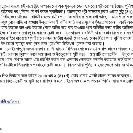
ন্তোষ মন্ডল ওরফে সন্টু নামে হিন্দু সম্প্রদায়ের এক যুবককে জেল হাজতে (শ্রীঘরে) পাঠিয়
আটকের পর পুলিশে সোপর্দ করেন স্থানীয়রা। আটককৃত শ্রী সন্তোষ মন্ডল ওরফে সন্টু (৪৯) উপজ
া নির্বাহ করে থাকেন। বাদিনীর বসত বাড়ীর পাশে আসামীর জমি জায়গা আছে। আসামী জমি জায
্রস্তাবে রাজি না হওয়ায় উক্ত আসামী বাদীর ক্ষতি করার সুযোগ খুঁজতে থাকেন। এরই এক পর্
য়ে টয়লেট যান এবং টয়লেট থেকে বাহির হয়ে ঘরে যাওয়ার পথে বাদিনীর বসত বাড়ীর আঙ্গিন
তার ইচ্ছার বিরুদ্ধে জোরপূর্বক ধর্ষনের চেষ্টা করে। এমতাবস্থায় বাদিনী ডাকচিৎকার দিলে 
রণের বাহিরে যাওয়ায় স্থানীয় লোকজন জাতীয় জরুরী সেবা ৯৯৯ ফোন দিলে থানা পুলিশ ত
পজেলা স্বাস্থ্য কমপ্লেক্স হতে প্রাথমিক চিকিৎসা প্রদান করা হয়েছে।
ে ইতোপূর্বে অত্র মামলার বাদিনী ছাড়াও বিভিন্ন লোকের সাথে খারাপ কাজের প্রস্তাব দেন
ার ঘটনাটি এলাকায় ব্যাপক ভাবে সমালচনা ও উত্তেজনা সৃষ্টি করে। মামলাটি তদন্তাধীন। উক্
ে পাবে সেখানে তাকে ধরে মারপিট করবে বলে এলাকার লোকজন বলাবলি করতেছে মর্মে জানা যায়। 
়টিকে ভিন্নখাতে প্রবাহের চেষ্টা করেন। কিন্ত থানা পুলিশের হস্তক্ষেপে তারা ব্যার্থ 
ারী ও শিশু নির্যাতন দমন আইন ২০০০ এর ৯ (৪) (খ) ধারায় থানায় একটি মামলা দায়ের কর
কোন বিষয়ে কেউ মব সৃষ্টি করে বাণিজ্য করতে চাইলে অথবা আপত্তিকর ভিডিও সামাজিক যোগায
ির্বাহী অফিসার
*