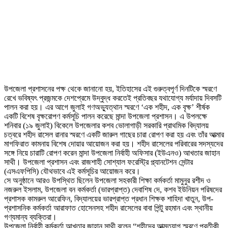
উপজেলা প্রশাসনের পক্ষ থেকে জানানো হয়, ইতিহাসের এই গুরুত্বপূর্ণ দিনটিকে স্মরণে
রেখে ভবিষ্যৎ প্রজন্মকে দেশপ্রেমে উদ্বুদ্ধ করতেই প্রতিবছর যথাযোগ্য মর্যাদায় দিবসটি
পালন করা হয়। এর আগে জুলাই গণঅভ্যুত্থান স্মরণে ‘এক শহীদ, এক বৃক্ষ’ শীর্ষক
একটি বিশেষ বৃক্ষরোপণ কর্মসূচি পালন করেছে মান্দা উপজেলা প্রশাসন। এ উপলক্ষে
শনিবার (১৯ জুলাই) বিকেলে উপজেলার কশব ভোলাগাড়ী সরকারি প্রাথমিক বিদ্যালয়
চত্বরে শহীদ রাসেল রানার স্মরণে একটি জারুল গাছের চারা রোপণ করা হয় এবং তাঁর আত্মার
মাগফিরাত কামনায় বিশেষ দোয়ার আয়োজন করা হয়। শহীদ রাসেলের পরিবারের সদস্যদের
সঙ্গে নিয়ে চারাটি রোপণ করেন মান্দা উপজেলা নির্বাহী অফিসার (ইউএনও) আখতার জাহান
সাথী। উপজেলা প্রশাসন এবং রাজশাহী সোশ্যাল ফরেস্ট্রি প্ল্যানটেশন সেন্টার
(এসএফপিসি) যৌথভাবে এই কর্মসূচির আয়োজন করে।
সে অনুষ্ঠানে আরও উপস্থিত ছিলেন উপজেলা সহকারী শিক্ষা কর্মকর্তা মামুনুর রশীদ ও
নজরুল ইসলাম, উপজেলা বন কর্মকর্তা (ভারপ্রাপ্ত) দেবাশিষ দে, কশব ইউনিয়ন পরিষদের
প্রশাসক কামরুল আরেফিন, বিদ্যালয়ের ভারপ্রাপ্ত প্রধান শিক্ষক শাহিদা খাতুন, উপ-
প্রশাসনিক কর্মকর্তা আরাফাত হোসেনসহ শহীদ রাসেলের বাবা পিন্টু রহমান এবং স্থানীয়
গণ্যমান্য ব্যক্তিরা।
উপজেলা নির্বাহী কর্মকর্তা আখতার জাহান সাথী বলেন,“শহীদের আত্মত্যাগ স্মরণে প্রতীকী