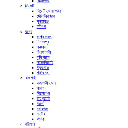
ঝিনাইদহ
সিলেট
সিলেট জেলা শহর
মৌলভীবাজার
সুনামগঞ্জ
হবিগঞ্জ
রংপুর
রংপুর জেলা
দিনাজপুর
পঞ্চগড়
নীলফামারী
কুড়িগ্রাম
লালমনিরহাট
ঠাকুরগাঁও
গাইবান্ধা
রাজশাহী
রাজশাহী জেলা
পাবনা
সিরাজগঞ্জ
জয়পুরহাট
নওগাঁ
নবাবগঞ্জ
নাটোর
বগুড়া
বরিশাল