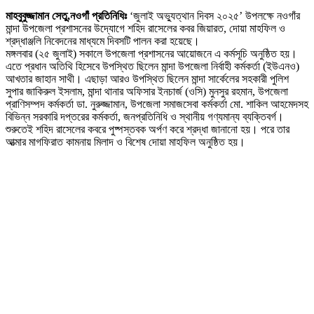
মাহবুবুজ্জামান সেতু,নওগাঁ প্রতিনিধিঃ
‘জুলাই অভ্যুত্থান দিবস ২০২৫’ উপলক্ষে নওগাঁর
মান্দা উপজেলা প্রশাসনের উদ্যোগে শহিদ রাসেলের কবর জিয়ারত, দোয়া মাহফিল ও
শ্রদ্ধাঞ্জলি নিবেদনের মাধ্যমে দিবসটি পালন করা হয়েছে।
মঙ্গলবার (২৫ জুলাই) সকালে উপজেলা প্রশাসনের আয়োজনে এ কর্মসূচি অনুষ্ঠিত হয়।
এতে প্রধান অতিথি হিসেবে উপস্থিত ছিলেন মান্দা উপজেলা নির্বাহী কর্মকর্তা (ইউএনও)
আখতার জাহান সাথী। এছাড়া আরও উপস্থিত ছিলেন মান্দা সার্কেলের সহকারী পুলিশ
সুপার জাকিরুল ইসলাম, মান্দা থানার অফিসার ইনচার্জ (ওসি) মুনসুর রহমান, উপজেলা
প্রাণিসম্পদ কর্মকর্তা ডা. নুরুজ্জামান, উপজেলা সমাজসেবা কর্মকর্তা মো. শাকিল আহমেদসহ
বিভিন্ন সরকারি দপ্তরের কর্মকর্তা, জনপ্রতিনিধি ও স্থানীয় গণ্যমান্য ব্যক্তিবর্গ।
শুরুতেই শহিদ রাসেলের কবরে পুষ্পস্তবক অর্পণ করে শ্রদ্ধা জানানো হয়। পরে তার
আত্মার মাগফিরাত কামনায় মিলাদ ও বিশেষ দোয়া মাহফিল অনুষ্ঠিত হয়।