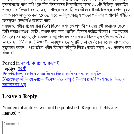
বৃক্ষরোপণের পাশাপাশি প্রাথমিক বিদ্যালয়ের শিক্ষার্থীদের মাঝে ৫০০টি বিভিন্ন প্রজাতির
গাছের চারা বিতরণ করা হয়েছে। গাছের সঙ্গে শহীদের জীবনকথা জানাতে ছজ কোড যুক্ত
নামফলকও সংযুক্ত করা হয়েছে, যাতে ভবিষ্যৎ প্রজন্ম গাছের পরিচর্যার পাশাপাশি শহীদের
আত্মত্যাগ সম্পর্কেও জানতে পারে।”
প্রসঙ্গত, শহীদ রাসেল রানা (২০) ছিলেন কশব ভোলাগাড়ী গ্রামের পিন্টু রহমানের ছেলে।
তিনি নারায়ণগঞ্জের একটি পোশাক কারখানায় শ্রমিক হিসেবে কর্মরত ছিলেন। গত বছরের
(২০২৪) ১৯ জুলাই ছাত্র-জনতার আন্দোলনের সময় নারায়ণগঞ্জ শহরে পুলিশের গুলিতে
আহত হন তিনি এবং চিকিৎসাধীন অবস্থায় ২২ জুলাই ঢাকা মেডিকেল কলেজ হাসপাতালে
মৃত্যুবরণ করেন। পরে তাঁকে শহীদ হিসেবে স্বীকৃতি দিয়ে গেজেট নম্বর ২৭২ প্রকাশ করে
সরকার।
Posted in
নওগাঁ
,
বাংলাদেশ
,
রাজশাহী
Tagged
নওগাঁ
Prev
দিনাজপুরে খেলাফত মজলিসের বিজয় র‍্যালি ও সমাবেশ অনুষ্ঠিত
Next
সম্মুখ সারির যোদ্ধাদের উপেক্ষা করে বর্ষপূর্তি উদযাপন: জবি প্রশাসনের বিরুদ্ধে
সমালোচনার ঝড়
Leave a Reply
Your email address will not be published.
Required fields are
marked
*