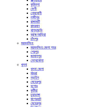
কক্সবাজার
কুমিল্লা
ফেনী
নোয়াখালী
লক্ষীপুর
রাঙ্গামাটি
বান্দরবান
খাগড়াছড়ি
ব্রাহ্মণবাড়িয়া
চাঁদপুর
ময়মনসিংহ
ময়মনসিংহ জেলা শহর
শেরপুর
জামালপুর
নেত্রকোনা
খুলনা
খুলনা জেলা
মাগুরা
নড়াইল
মেহেরপুর
যশোর
কুষ্টিয়া
চুয়াডাঙ্গা
বাগেরহাট
মেহেরপুর