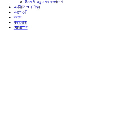
ইসলামী আন্দোলন বাংলাদেশ
অর্থনীতি ও বাণিজ্য
করপোরেট
কলাম
পড়াশোনা
যোগাযোগ