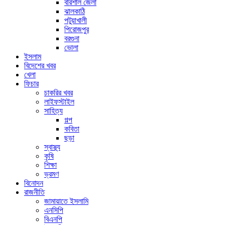
বরিশাল জেলা
ঝালকাঠি
পটুয়াখালী
পিরোজপুর
বরগুনা
ভোলা
ইসলাম
বিদেশের খবর
খেলা
ফিচার
চাকরির খবর
লাইফস্টাইল
সাহিত্য
গল্প
কবিতা
ছড়া
স্বাস্থ্য
কৃষি
শিক্ষা
ভ্রমণ
বিনোদন
রাজনীতি
জামায়াতে ইসলামি
এনসিপি
বিএনপি