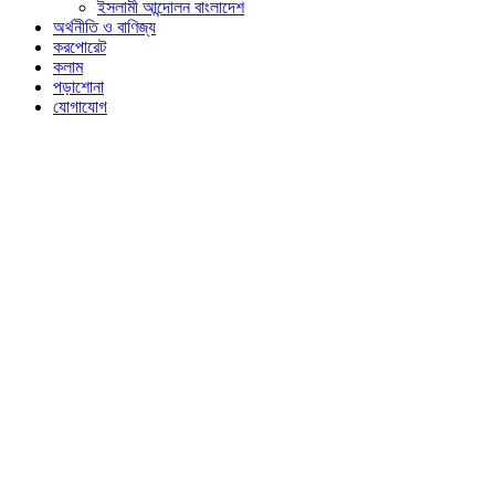
ইসলামী আন্দোলন বাংলাদেশ
অর্থনীতি ও বাণিজ্য
করপোরেট
কলাম
পড়াশোনা
যোগাযোগ