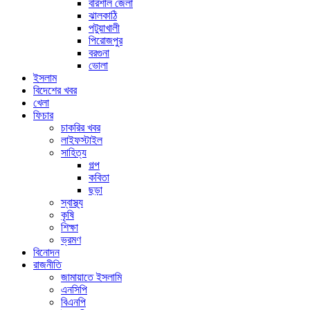
বরিশাল জেলা
ঝালকাঠি
পটুয়াখালী
পিরোজপুর
বরগুনা
ভোলা
ইসলাম
বিদেশের খবর
খেলা
ফিচার
চাকরির খবর
লাইফস্টাইল
সাহিত্য
গল্প
কবিতা
ছড়া
স্বাস্থ্য
কৃষি
শিক্ষা
ভ্রমণ
বিনোদন
রাজনীতি
জামায়াতে ইসলামি
এনসিপি
বিএনপি