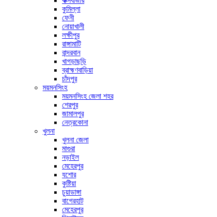
কক্সবাজার
কুমিল্লা
ফেনী
নোয়াখালী
লক্ষীপুর
রাঙ্গামাটি
বান্দরবান
খাগড়াছড়ি
ব্রাহ্মণবাড়িয়া
চাঁদপুর
ময়মনসিংহ
ময়মনসিংহ জেলা শহর
শেরপুর
জামালপুর
নেত্রকোনা
খুলনা
খুলনা জেলা
মাগুরা
নড়াইল
মেহেরপুর
যশোর
কুষ্টিয়া
চুয়াডাঙ্গা
বাগেরহাট
মেহেরপুর