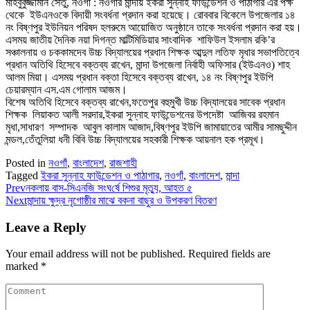
মাহবুবুজ্জামান সেতু, নওগাঁ : নওগাঁর মান্দায় ইকরা সুন্নাহ ফাউন্ডেশন ও পাঠাগার এর পক্ষ
থেকে ইউএনওকে বিদায়ী সংবর্ধনা প্রদান করা হয়েছে। রোববার বিকেলে উপজেলার ১৪
নং বিষ্ণপুর ইউনিয়ন পরিষদ হলরুমে আয়োজিত অনুষ্ঠানে তাকে সংবর্ধনা প্রদান করা হয়।
এসময় জাতীয় দৈনিক নয়া দিগন্ত মাল্টিমিডিয়ার সাংবাদিক শাফিউল ইসলাম রকি’র
সঞ্চালনায় ও চককামদেব উচ্চ বিদ্যালয়ের প্রধান শিক্ষক আব্দুল লতিফ মৃধার সভাপতিত্বে
প্রধান অতিথি হিসেবে বক্তব্য রাখেন, মান্দা উপজেলা নির্বাহী অফিসার (ইউএনও) শাহ
আলম মিয়া। এসময় প্রধান বক্তা হিসেবে বক্তব্য রাখেন, ১৪ নং বিষ্ণপুর ইউপি
চেয়ারম্যান এস.এম গোলাম আজম।
বিশেষ অতিথি হিসেবে বক্তব্য রাখেন,ফতেপুর বহুমুখী উচ্চ বিদ্যালয়ের সাবেক প্রধান
শিক্ষক লিয়াকত আলী সরদার,ইকরা সুন্নাহ ফাউন্ডেশনের উপদেষ্টা আজিবর রহমান
মৃধা,সাধারণ সম্পাদক আবুল কালাম আজাদ,বিষ্ণপুর ইউপি জামায়াতের আমীর সামছুদ্দীন
মন্ডল,তেঁতুলিয়া ধনী বিবি উচ্চ বিদ্যালয়ের সহকারী শিক্ষক আয়নাল হক প্রমূখ।
Posted in
নওগাঁ
,
বাংলাদেশ
,
রাজশাহী
Tagged
ইকরা সুন্নাহ ফাউন্ডেশন ও পাঠাগার
,
নওগাঁ
,
বাংলাদেশ
,
মান্দা
Prev
নকলায় বাস-সিএন‌জি সংঘ‌র্ষে শিশুর মৃত্যু, আহত ৫
Next
মান্দায় ক্ষুদ্র নৃগোষ্ঠীর মাঝে বকনা বাছুর ও উপকরণ বিতরণ
Leave a Reply
Your email address will not be published.
Required fields are
marked
*