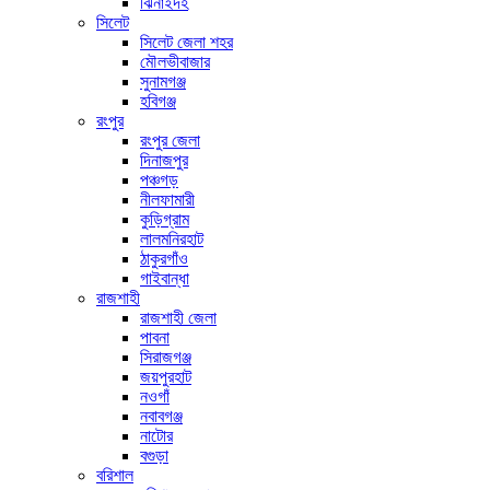
ঝিনাইদহ
সিলেট
সিলেট জেলা শহর
মৌলভীবাজার
সুনামগঞ্জ
হবিগঞ্জ
রংপুর
রংপুর জেলা
দিনাজপুর
পঞ্চগড়
নীলফামারী
কুড়িগ্রাম
লালমনিরহাট
ঠাকুরগাঁও
গাইবান্ধা
রাজশাহী
রাজশাহী জেলা
পাবনা
সিরাজগঞ্জ
জয়পুরহাট
নওগাঁ
নবাবগঞ্জ
নাটোর
বগুড়া
বরিশাল