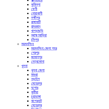
কক্সবাজার
কুমিল্লা
ফেনী
নোয়াখালী
লক্ষীপুর
রাঙ্গামাটি
বান্দরবান
খাগড়াছড়ি
ব্রাহ্মণবাড়িয়া
চাঁদপুর
ময়মনসিংহ
ময়মনসিংহ জেলা শহর
শেরপুর
জামালপুর
নেত্রকোনা
খুলনা
খুলনা জেলা
মাগুরা
নড়াইল
মেহেরপুর
যশোর
কুষ্টিয়া
চুয়াডাঙ্গা
বাগেরহাট
মেহেরপুর