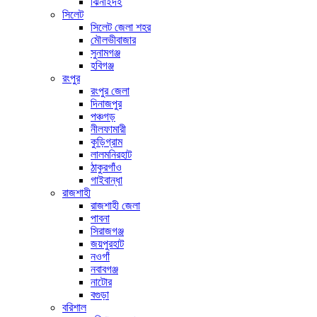
ঝিনাইদহ
সিলেট
সিলেট জেলা শহর
মৌলভীবাজার
সুনামগঞ্জ
হবিগঞ্জ
রংপুর
রংপুর জেলা
দিনাজপুর
পঞ্চগড়
নীলফামারী
কুড়িগ্রাম
লালমনিরহাট
ঠাকুরগাঁও
গাইবান্ধা
রাজশাহী
রাজশাহী জেলা
পাবনা
সিরাজগঞ্জ
জয়পুরহাট
নওগাঁ
নবাবগঞ্জ
নাটোর
বগুড়া
বরিশাল