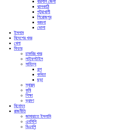
বরিশাল জেলা
ঝালকাঠি
পটুয়াখালী
পিরোজপুর
বরগুনা
ভোলা
ইসলাম
বিদেশের খবর
খেলা
ফিচার
চাকরির খবর
লাইফস্টাইল
সাহিত্য
গল্প
কবিতা
ছড়া
স্বাস্থ্য
কৃষি
শিক্ষা
ভ্রমণ
বিনোদন
রাজনীতি
জামায়াতে ইসলামি
এনসিপি
বিএনপি