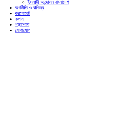
ইসলামী আন্দোলন বাংলাদেশ
অর্থনীতি ও বাণিজ্য
করপোরেট
কলাম
পড়াশোনা
যোগাযোগ