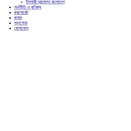
ইসলামী আন্দোলন বাংলাদেশ
অর্থনীতি ও বাণিজ্য
করপোরেট
কলাম
পড়াশোনা
যোগাযোগ