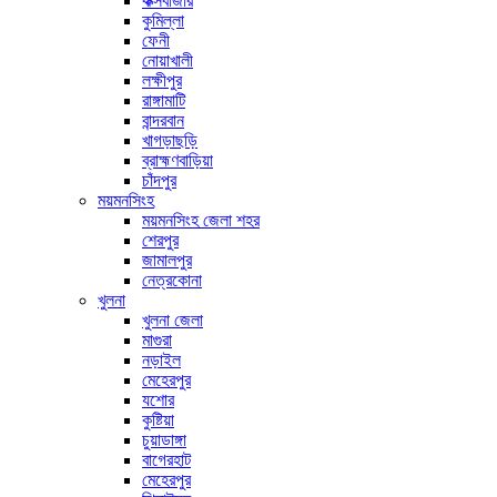
কক্সবাজার
কুমিল্লা
ফেনী
নোয়াখালী
লক্ষীপুর
রাঙ্গামাটি
বান্দরবান
খাগড়াছড়ি
ব্রাহ্মণবাড়িয়া
চাঁদপুর
ময়মনসিংহ
ময়মনসিংহ জেলা শহর
শেরপুর
জামালপুর
নেত্রকোনা
খুলনা
খুলনা জেলা
মাগুরা
নড়াইল
মেহেরপুর
যশোর
কুষ্টিয়া
চুয়াডাঙ্গা
বাগেরহাট
মেহেরপুর