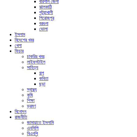
বরিশাল জেলা
ঝালকাঠি
পটুয়াখালী
পিরোজপুর
বরগুনা
ভোলা
ইসলাম
বিদেশের খবর
খেলা
ফিচার
চাকরির খবর
লাইফস্টাইল
সাহিত্য
গল্প
কবিতা
ছড়া
স্বাস্থ্য
কৃষি
শিক্ষা
ভ্রমণ
বিনোদন
রাজনীতি
জামায়াতে ইসলামি
এনসিপি
বিএনপি