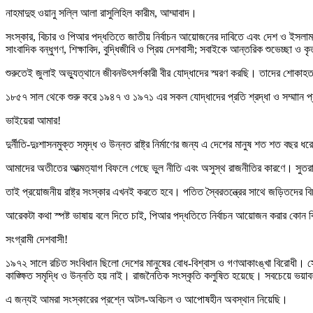
নাহমাদুহু ওয়ানু সল্লি আলা রাসুলিহিল কারীম, আম্মাবাদ।
সংস্কার, বিচার ও পিআর পদ্ধতিতে জাতীয় নির্বাচন আয়োজনের দাবিতে এবং দেশ ও ইসলাম
সাংবাদিক বন্ধুগণ, শিক্ষাবিদ, বুদ্ধিজীবি ও প্রিয় দেশবাসী; সবাইকে আন্তরিক শুভেচ্ছা ও ক
শুরুতেই জুলাই অভ্যুত্থানে জীবনউৎসর্গকারী বীর যোদ্ধাদের স্মরণ করছি। তাদের শোকাহত
১৮৫৭ সাল থেকে শুরু করে ১৯৪৭ ও ১৯৭১ এর সকল যোদ্ধাদের প্রতি শ্রদ্ধা ও সম্মাান প
ভাইয়েরা আমার!
দুর্নীতি-দুঃশাসনমুক্ত সমৃদ্ধ ও উন্নত রাষ্ট্র নির্মাণের জন্য এ দেশের মানুষ শত শত ব
আমাদের অতীতের আত্মত্যাগ বিফলে গেছে ভুল নীতি এবং অসুস্থ রাজনীতির কারণে। সুতরাং
তাই প্রয়োজনীয় রাষ্ট্র সংস্কার এখনই করতে হবে। পতিত স্বৈরতন্ত্রের সাথে জড়িতদের 
আরেকটা কথা স্পষ্ট ভাষায় বলে দিতে চাই, পিআর পদ্ধতিতে নির্বাচন আয়োজন করার কোন 
সংগ্রামী দেশবাসী!
১৯৭২ সালে রচিত সংবিধান ছিলো দেশের মানুষের বোধ-বিশ্বাস ও গণআকাংঙ্খা বিরোধী। সেই
কাঙ্ক্ষিত সমৃদ্ধি ও উন্নতি হয় নাই। রাজনৈতিক সংস্কৃতি কলুষিত হয়েছে। সবচেয়ে ভয়াব
এ জন্যই আমরা সংস্কারের প্রশ্নে অটল-অবিচল ও আপোষহীন অবস্থান নিয়েছি।