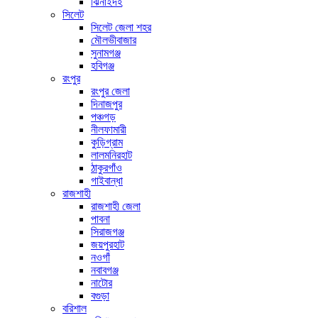
ঝিনাইদহ
সিলেট
সিলেট জেলা শহর
মৌলভীবাজার
সুনামগঞ্জ
হবিগঞ্জ
রংপুর
রংপুর জেলা
দিনাজপুর
পঞ্চগড়
নীলফামারী
কুড়িগ্রাম
লালমনিরহাট
ঠাকুরগাঁও
গাইবান্ধা
রাজশাহী
রাজশাহী জেলা
পাবনা
সিরাজগঞ্জ
জয়পুরহাট
নওগাঁ
নবাবগঞ্জ
নাটোর
বগুড়া
বরিশাল