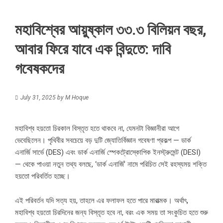
মহাবিশ্বের আয়ুষ্কাল ৩৩.৩ বিলিয়ন বছর,
আবার ফিরে যাবে এক বিন্দুতে: দাবি
গবেষকদের
July 31, 2025
by
M Hoque
মহাবিশ্ব হয়তো চিরকাল বিস্তৃত হতে থাকবে না, যেমনটা বিজ্ঞানীরা আগে
ভেবেছিলেন। পৃথিবীর সবচেয়ে বড় দুটি জ্যোতির্বিজ্ঞান গবেষণা প্রকল্প — ডার্ক
এনার্জি সার্ভে (DES) এবং ডার্ক এনার্জি স্পেকট্রোস্কোপিক ইনস্ট্রুমেন্ট (DESI)
— থেকে পাওয়া নতুন তথ্য বলছে, ‘ডার্ক এনার্জি’ নামে পরিচিত সেই রহস্যময় শক্তি
হয়তো পরিবর্তিত হচ্ছে।
এই পরিবর্তন যদি সত্য হয়, তাহলে এর ফলাফল হতে পারে মারাত্মক। অর্থাৎ,
মহাবিশ্ব হয়তো চিরদিনের জন্য বিস্তৃত হবে না, বরং এক সময় তা সংকুচিত হতে শুরু