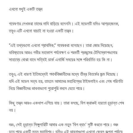
এখনো শুধুই একটি তত্ত্ব
গবেষণার লেখকরা তাদের দাবি বাড়িয়ে বলেননি। এই মডেলটি যদিও আগ্রহজনক,
তবুও এটি এখনো যাচাই না হওয়া একটি তত্ত্ব।
“এই তথ্যগুলো এখনো প্রাথমিক,” গবেষকরা বলেছেন। তারা জোর দিয়েছেন,
ভবিষ্যতের আরও গভীর মহাকাশ পর্যবেক্ষণ ও পরবর্তী প্রজন্মের টেলিস্কোপগুলোর
সাহায্যে বোঝা যাবে সত্যিই ডার্ক এনার্জি সময়ের সঙ্গে পরিবর্তিত হয় কি না।
তবুও, এই ধারণা ইতিমধ্যেই পদার্থবিজ্ঞানীদের মধ্যে তীব্র বিতর্কের জন্ম দিয়েছে।
যদি এই মডেল সত্য হয়, তাহলে আমাদের মহাবিশ্বের টাইমলাইন এবং শেষ পরিণতি
নিয়ে বিজ্ঞানীদের ভাবনাগুলো পুরোপুরি বদলে যেতে পারে।
কিছু তত্ত্ব আরও একধাপ এগিয়ে যায়। তারা বলছে, বিগ ক্রাঞ্চই হয়তো চূড়ান্ত শেষ
নয়।
বরং, সেই চূড়ান্ত সিঙ্গুলারিটি আবার এক নতুন ‘বিগ ব্যাং’ সৃষ্টি করতে পারে। শুরু
হতে পারে একটি নতুন মহাবিশ্ব। যদিও এই ভাবনাগুলো এখনো কেবল কল্পনা পর্যায়ে