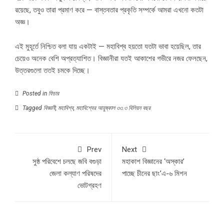
রয়েছে, তবুও তারা প্রমাণ করে — বাস্তবতার প্রকৃতি সম্পর্কে আমরা এখনো কতটা
অজ্ঞ।
এই মুহূর্তে নিশ্চিত বলা যায় একটাই — মহাবিশ্ব হয়তো যতটা ভাবা হয়েছিল, তার
চেয়েও অনেক বেশি অপ্রত্যাশিত। বিজ্ঞানীরা যতই আকাশের গভীরে নজর ফেলছেন,
উত্তরগুলো ততই চমকে দিচ্ছে।
Posted in
ফিচার
Tagged
বিজ্ঞানী
,
মহাবিশ্ব
,
মহাবিশ্বের আয়ুষ্কাল ৩৩.৩ বিলিয়ন বছর
Prev
Next
সুষ্ঠ পরিবেশে চলছে জবি বগুড়া
মহাকাশ বিজ্ঞানের ‘অস্কার’
জেলা কল্যাণ পরিষদের
পাচ্ছে চীনের ছাং’এ-৬ মিশন
ভোটগ্রহণ