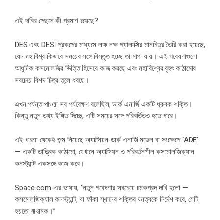
এই দাবির পেছনে কী প্রমাণ রয়েছে?
DES এবং DESI প্রকল্পের মাধ্যমে লক্ষ লক্ষ গ্যালাক্সির মানচিত্র তৈরি করা হয়েছে,
যেন মহাবিশ্ব কিভাবে সময়ের সঙ্গে বিস্তৃত হচ্ছে তা মাপা যায়। এই গবেষণাগুলো
আধুনিক কসমোলজির ভিত্তি হিসেবে কাজ করছে এবং মহাবিশ্বের বৃহৎ কাঠামোর
সবচেয়ে বিশদ চিত্র তুলে ধরছে।
এখন পর্যন্ত পাওয়া সব পর্যবেক্ষণ বলেছিল, ডার্ক এনার্জি একটি ধ্রুবক শক্তি।
কিন্তু নতুন তথ্য ইঙ্গিত দিচ্ছে, এটি সময়ের সঙ্গে পরিবর্তিতও হতে পারে।
এই ধারণা থেকেই জন্ম নিয়েছে অ্যাক্সিয়ন-ডার্ক এনার্জি মডেল বা সংক্ষেপে ‘ADE’
— একটি তাত্ত্বিক কাঠামো, যেখানে অ্যাক্সিয়ন ও পরিবর্তনশীল কসমোলজিক্যাল
কনস্ট্যান্ট একসঙ্গে কাজ করে।
Space.com-এর ভাষায়, “নতুন গবেষণার সবচেয়ে চমকপ্রদ দাবি হলো —
কসমোলজিক্যাল কনস্ট্যান্ট, যা ফাঁকা স্থানের শক্তির ঘনত্বকে নির্দেশ করে, সেটি
হয়তো ঋণাত্মক।”