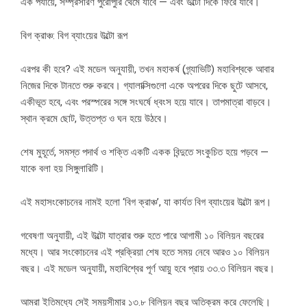
এক পর্যায়ে, সম্প্রসারণ পুরোপুরি থেমে যাবে — এবং উল্টো দিকে ফিরে যাবে।
বিগ ক্রাঞ্চ: বিগ ব্যাংয়ের উল্টো রূপ
এরপর কী হবে? এই মডেল অনুযায়ী, তখন মহাকর্ষ (গ্র্যাভিটি) মহাবিশ্বকে আবার
নিজের দিকে টানতে শুরু করবে। গ্যালাক্সিগুলো একে অপরের দিকে ছুটে আসবে,
একীভূত হবে, এবং পরস্পরের সঙ্গে সংঘর্ষে ধ্বংস হয়ে যাবে। তাপমাত্রা বাড়বে।
স্থান ক্রমে ছোট, উত্তপ্ত ও ঘন হয়ে উঠবে।
শেষ মুহূর্তে, সমস্ত পদার্থ ও শক্তি একটি একক বিন্দুতে সংকুচিত হয়ে পড়বে —
যাকে বলা হয় সিঙ্গুলারিটি।
এই মহাসংকোচনের নামই হলো ‘বিগ ক্রাঞ্চ’, যা কার্যত বিগ ব্যাংয়ের উল্টো রূপ।
গবেষণা অনুযায়ী, এই উল্টো যাত্রার শুরু হতে পারে আগামী ১০ বিলিয়ন বছরের
মধ্যে। আর সংকোচনের এই প্রক্রিয়া শেষ হতে সময় নেবে আরও ১০ বিলিয়ন
বছর। এই মডেল অনুযায়ী, মহাবিশ্বের পূর্ণ আয়ু হবে প্রায় ৩৩.৩ বিলিয়ন বছর।
আমরা ইতিমধ্যে সেই সময়সীমার ১৩.৮ বিলিয়ন বছর অতিক্রম করে ফেলেছি।