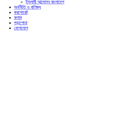
ইসলামী আন্দোলন বাংলাদেশ
অর্থনীতি ও বাণিজ্য
করপোরেট
কলাম
পড়াশোনা
যোগাযোগ