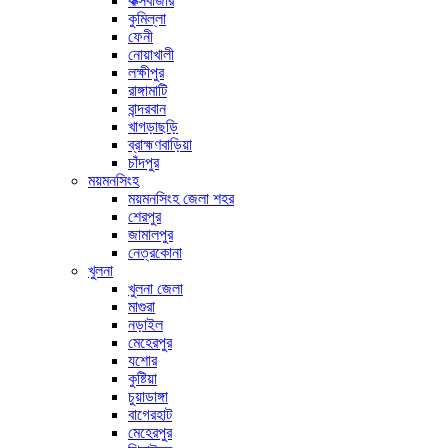
কক্সবাজার
কুমিল্লা
ফেনী
নোয়াখালী
লক্ষীপুর
রাঙ্গামাটি
বান্দরবান
খাগড়াছড়ি
ব্রাহ্মণবাড়িয়া
চাঁদপুর
ময়মনসিংহ
ময়মনসিংহ জেলা শহর
শেরপুর
জামালপুর
নেত্রকোনা
খুলনা
খুলনা জেলা
মাগুরা
নড়াইল
মেহেরপুর
যশোর
কুষ্টিয়া
চুয়াডাঙ্গা
বাগেরহাট
মেহেরপুর