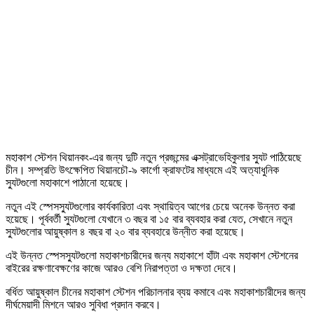
মহাকাশ স্টেশন থিয়ানকং-এর জন্য দুটি নতুন প্রজন্মের এক্সট্রাভেহিকুলার স্যুট পাঠিয়েছে
চীন। সম্প্রতি উৎক্ষেপিত থিয়ানচৌ-৯ কার্গো ক্রাফটের মাধ্যমে এই অত্যাধুনিক
স্যুটগুলো মহাকাশে পাঠানো হয়েছে।
নতুন এই স্পেসস্যুটগুলোর কার্যকারিতা এবং স্থায়িত্ব আগের চেয়ে অনেক উন্নত করা
হয়েছে। পূর্ববর্তী স্যুটগুলো যেখানে ৩ বছর বা ১৫ বার ব্যবহার করা যেত, সেখানে নতুন
স্যুটগুলোর আয়ুষ্কাল ৪ বছর বা ২০ বার ব্যবহারে উন্নীত করা হয়েছে।
এই উন্নত স্পেসস্যুটগুলো মহাকাশচারীদের জন্য মহাকাশে হাঁটা এবং মহাকাশ স্টেশনের
বাইরের রক্ষণাবেক্ষণের কাজে আরও বেশি নিরাপত্তা ও দক্ষতা দেবে।
বর্ধিত আয়ুষ্কাল চীনের মহাকাশ স্টেশন পরিচালনার ব্যয় কমাবে এবং মহাকাশচারীদের জন্য
দীর্ঘমেয়াদী মিশনে আরও সুবিধা প্রদান করবে।