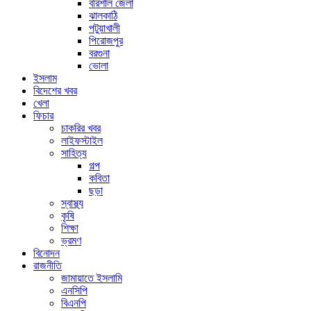
বরিশাল জেলা
ঝালকাঠি
পটুয়াখালী
পিরোজপুর
বরগুনা
ভোলা
ইসলাম
বিদেশের খবর
খেলা
ফিচার
চাকরির খবর
লাইফস্টাইল
সাহিত্য
গল্প
কবিতা
ছড়া
স্বাস্থ্য
কৃষি
শিক্ষা
ভ্রমণ
বিনোদন
রাজনীতি
জামায়াতে ইসলামি
এনসিপি
বিএনপি