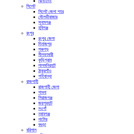
ঝিনাইদহ
সিলেট
সিলেট জেলা শহর
মৌলভীবাজার
সুনামগঞ্জ
হবিগঞ্জ
রংপুর
রংপুর জেলা
দিনাজপুর
পঞ্চগড়
নীলফামারী
কুড়িগ্রাম
লালমনিরহাট
ঠাকুরগাঁও
গাইবান্ধা
রাজশাহী
রাজশাহী জেলা
পাবনা
সিরাজগঞ্জ
জয়পুরহাট
নওগাঁ
নবাবগঞ্জ
নাটোর
বগুড়া
বরিশাল