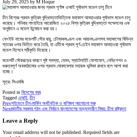
July 29, 2025
by
M Hoque
চীন বিশ্বের প্রথম কৃত্রিম বুদ্ধিমত্তাভিত্তিক মহাকাশ আবহাওয়ার পূর্বাভাস মডেল চালু
করেছে। শনিবার শাংহাইয়ে আয়োজিত ২০২৫ বিশ্ব কৃত্রিম বুদ্ধিমত্তা সম্মেলনের এক
অনুষ্ঠানে এ মডেল উন্মোচন করা হয়।
ফেংইউ নামের মডেলটি সৌর বায়ু, চৌম্বকমণ্ডল এবং আয়নমণ্ডলসহ মহাকাশের বিভিন্ন
স্তরের ওপর ভিত্তি করে তৈরি, যা এটিকে প্রথম পূর্ণ-চেইন মহাকাশ আবহাওয়া পূর্বাভাস
মডেল হিসেবে স্বীকৃতি দিয়েছে।
মডেলটি সৌরঝড়ের কারণে সৃষ্ট সমস্যা, যেমন, স্যাটেলাইট যোগাযোগ, নেভিগেশন ও
গুরুত্বপূর্ণ অবকাঠামোর ওপর প্রভাব মোকাবেলায় সহায়ক ভূমিকা রাখবে বলে আশা করা
হচ্ছে।
সূত্র: সিএমজি
Posted in
বিদেশের খবর
Tagged
এআই
,
চীন
Prev
সুইডেনে চীন-মার্কিন অর্থনৈতিক ও বাণিজ্য আলোচনা শুরু
Next
জাতীয় সরকার গঠন এবং নির্বাচন বাংলাদেশের অভ্যন্তরীণ বিষয়: চীনা রাষ্ট্রদূত
Leave a Reply
Your email address will not be published.
Required fields are