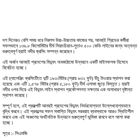
দশ দিনেরও বেশি সময় ধরে নিরলস উচ্চ-উচ্চতার কাজের পর, আনহুই গ্রিডের কর্মীরা
সফলভাবে ১৩৬.৮ কিলোমিটার দীর্ঘ সিয়াংচিয়ান-লুতাও ৫০০ কেভি লাইনের জন্য অত্যন্ত
গুরুত্বপূর্ণ হুয়াই নদীর ক্রসিং সম্পন্ন করেছেন।
এই অর্জন আনহুই প্রদেশের বিদ্যুৎ অবকাঠামো উন্নয়নে একটি মাইলফলক হিসেবে
বিবেচিত হচ্ছে।
এই চ্যালেঞ্জিং ক্রসিংটিতে দুটি ১৯৩-মিটার (প্রায় ৬৩২ ফুট) উঁচু টাওয়ার স্থাপন করা
হয়েছে এবং এটি ১,৫৭৮ মিটার (প্রায় ৫,১৮০ ফুট) দীর্ঘ এলাকা জুড়ে বিস্তৃত। হুয়াই
নদীর ওপর দিয়ে এই বিদ্যুৎ লাইন স্থাপন প্রকৌশলগত দক্ষতার এক অসাধারণ দৃষ্টান্ত
স্থাপন করেছে।
সম্পূর্ণ হলে, এই প্রকল্পটি আনহুই প্রদেশের বিদ্যুৎ নির্ভরযোগ্যতা উল্লেখযোগ্যভাবে
বৃদ্ধি করবে। এই প্রকল্পের সফল সমাপ্তি বিদ্যুৎ সরবরাহ ব্যবস্থাকে আরও স্থিতিশীল
করবে এবং এই অঞ্চলের অর্থনৈতিক উন্নয়নে গুরুত্বপূর্ণ ভূমিকা রাখবে বলে আশা করা
হচ্ছে।
সূত্র :- সিএমজি