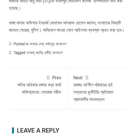
গুরুতর আহত আবু মিয়া (৩২)কে ফরিদপুর মেডিকেল কলেজ হাসপাতালে ভতি করা
হয়েছে।
ভাঙ্গা থানার অফিসার ইনচার্জ মোহাম্মদ আশরাফ হোসেন জানান, সংঘাতের বিষয়টি
জানতে পেরেছে পুলিশ। অভিযোগ পাওয়া গেলে আইনগত ব্যবস্থা গ্রহন করা হবে।
Posted in
অপরাধ
,
ঢাকা
,
ফরিদপুর
,
বাংলাদেশ
Tagged
অপরাধ
,
জাতীয়
,
দুর্নীতি
,
বাংলাদেশ
Prev
Next
পানির অধিকার রক্ষায় কড়া বার্তা
ভাঙ্গায় আ’লীগ পরিবারের দুই
পাকিস্তানের: শেহবাজ শরীফ
সন্তানের কুকীর্তির প্রতিবাদে
গ্রামবাসীর মানববন্ধন
LEAVE A REPLY