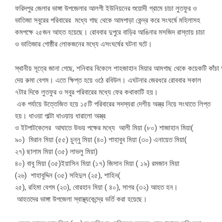
ফরিদপুর জেলার ভাঙ্গা উপজেলার আলগী ইউনিয়নের শুয়োদী গ্রামে চাচা লুতফুর ও
ভাতিজা সবুরের পরিবারের মধ্যে গাছ থেকে আমপাড়া কেন্দ্র করে সংঘর্ষে মহিলাসহ
কমপক্ষে ২৫জন আহত হয়েছে। রোববার দুপুরে বাড়ির আঙিনার মসজিদ রাস্তায় চাচা
ও ভাতিজার গোষ্ঠীর লোকজনের মধ্যে এসংঘর্ষের ঘটনা ঘটে।
স্থানীয় সূত্রে জানা গেছে, শনিবার বিকেলে শাহজাহান মিয়ার আমগাছ থেকে কয়েকটি কাঁচা 
দেয় রুমা বেগম। এতে ক্ষিপ্ত হয়ে ওঠে রবিউল। এঘটনার জেরধরে রোববার সকাল
৭টার দিকে লুতফুর ও সবুর পরিবারের মধ্যে ফের কথাকাটি হয়।
এক পর্যায়ে উত্তেজিত হয়ে ১৫টি পরিবারের সদস্যরা দেশীয় অস্ত্র নিয়ে সংঘাতে লিপ্ত
হয়। ধাওয়া পাল্টা ধাওয়ায় ধারালো অস্ত্র
ও ইটপাটকেলের আঘাতে উভয় পক্ষের মধ্যে আলী মিয়া (৮০) শাজাহান মিয়া(
৯০) মিরান মিয়া (৫৫) চুন্নু মিয়া (৪০) শাহাবুব মিয়া (৩০) এনায়েত মিয়া(
২৭) ছালাম মিয়া (৩৫) লাভলু মিয়া)
৪০) বাবু মিয়া (৩৫)ইয়াসিন মিয়া (১৭) জিসান মিয়া ( ১৯) রমজান মিয়া
(২৬) শাহাবুদ্দিন (৩৫) সহিদুল (২৫), শাহিন(
২৫), রহিমা বেগম (২৩), বোরহান মিয়া ( ৪০), সাগর (৩২) আহত হন।
আহতদের ভাঙ্গা উপজেলা স্বাস্থ্যকেন্দ্রে ভর্তি করা হয়েছে।