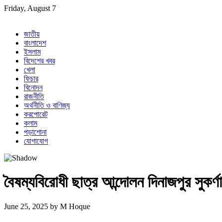
Skip
Friday, August 7
to
content
জাতীয়
বাংলাদেশ
ইসলাম
বিদেশের খবর
খেলা
ফিচার
বিনোদন
রাজনীতি
অর্থনীতি ও বাণিজ্য
করপোরেট
কলাম
পড়াশোনা
যোগাযোগ
বৈষম্যবিরোধী ছাত্র আন্দোলন দিনাজপুর সুকর্
June 25, 2025
by
M Hoque