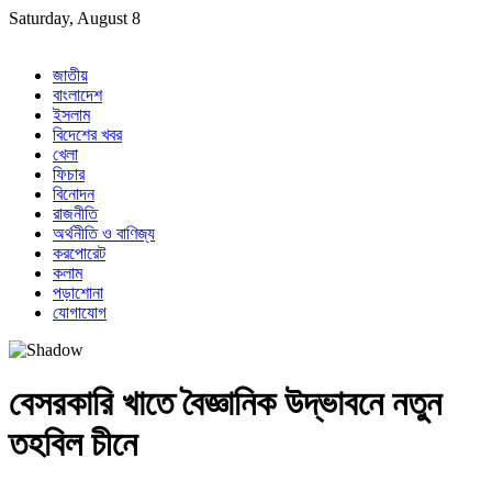
Skip
Saturday, August 8
to
content
জাতীয়
বাংলাদেশ
ইসলাম
বিদেশের খবর
খেলা
ফিচার
বিনোদন
রাজনীতি
অর্থনীতি ও বাণিজ্য
করপোরেট
কলাম
পড়াশোনা
যোগাযোগ
বেসরকারি খাতে বৈজ্ঞানিক উদ্ভাবনে নতুন
তহবিল চীনে