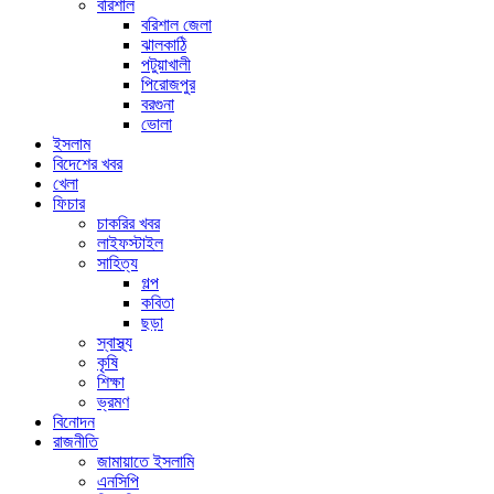
বরিশাল
বরিশাল জেলা
ঝালকাঠি
পটুয়াখালী
পিরোজপুর
বরগুনা
ভোলা
ইসলাম
বিদেশের খবর
খেলা
ফিচার
চাকরির খবর
লাইফস্টাইল
সাহিত্য
গল্প
কবিতা
ছড়া
স্বাস্থ্য
কৃষি
শিক্ষা
ভ্রমণ
বিনোদন
রাজনীতি
জামায়াতে ইসলামি
এনসিপি