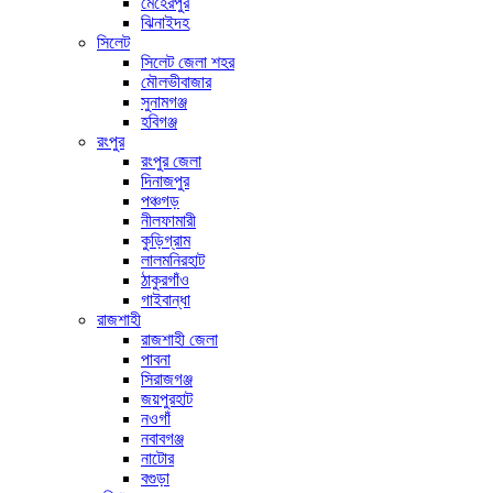
মেহেরপুর
ঝিনাইদহ
সিলেট
সিলেট জেলা শহর
মৌলভীবাজার
সুনামগঞ্জ
হবিগঞ্জ
রংপুর
রংপুর জেলা
দিনাজপুর
পঞ্চগড়
নীলফামারী
কুড়িগ্রাম
লালমনিরহাট
ঠাকুরগাঁও
গাইবান্ধা
রাজশাহী
রাজশাহী জেলা
পাবনা
সিরাজগঞ্জ
জয়পুরহাট
নওগাঁ
নবাবগঞ্জ
নাটোর
বগুড়া