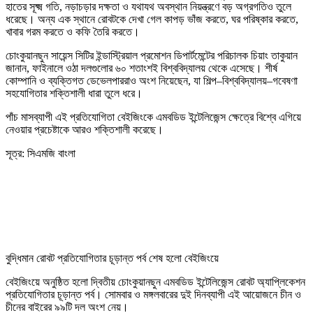
হাতের সূক্ষ্ম গতি, নড়াচড়ার দক্ষতা ও যথাযথ অবস্থান নিয়ন্ত্রণে বড় অগ্রগতিও তুলে
ধরেছে। অন্য এক স্থানে রোবটকে দেখা গেল কাপড় ভাঁজ করতে, ঘর পরিষ্কার করতে,
খাবার গরম করতে ও কফি তৈরি করতে।
চোংকুয়ানছুন সায়েন্স সিটির ইন্ডাস্ট্রিয়াল প্রমোশন ডিপার্টমেন্টের পরিচালক চিয়াং তাকুয়ান
জানান, ফাইনালে ওঠা দলগুলোর ৬০ শতাংশই বিশ্ববিদ্যালয় থেকে এসেছে। শীর্ষ
কোম্পানি ও ব্যক্তিগত ডেভেলপাররাও অংশ নিয়েছেন, যা শিল্প–বিশ্ববিদ্যালয়–গবেষণা
সহযোগিতার শক্তিশালী ধারা তুলে ধরে।
পাঁচ মাসব্যাপী এই প্রতিযোগিতা বেইজিংকে এমবডিড ইন্টেলিজেন্স ক্ষেত্রে বিশ্বে এগিয়ে
নেওয়ার প্রচেষ্টাকে আরও শক্তিশালী করেছে।
সূত্র: সিএমজি বাংলা
বুদ্ধিমান রোবট প্রতিযোগিতার ‍চূড়ান্ত পর্ব শেষ হলো বেইজিংয়ে
বেইজিংয়ে অনুষ্ঠিত হলো দ্বিতীয় চোংকুয়ানছুন এমবডিড ইন্টেলিজেন্স রোবট অ্যাপ্লিকেশন
প্রতিযোগিতার চূড়ান্ত পর্ব। সোমবার ও মঙ্গলবারের দুই দিনব্যাপী এই আয়োজনে চীন ও
চীনের বাইরের ৯৯টি দল অংশ নেয়।