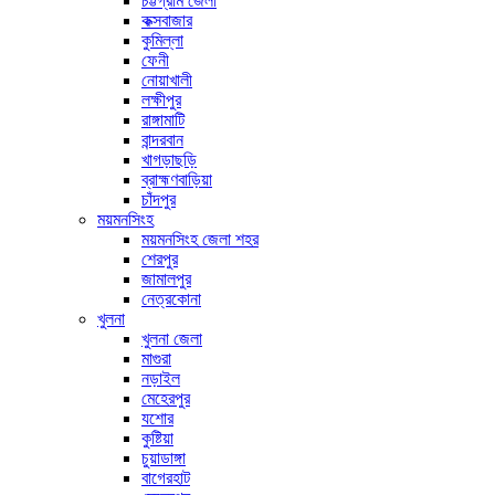
চট্টগ্রাম জেলা
কক্সবাজার
কুমিল্লা
ফেনী
নোয়াখালী
লক্ষীপুর
রাঙ্গামাটি
বান্দরবান
খাগড়াছড়ি
ব্রাহ্মণবাড়িয়া
চাঁদপুর
ময়মনসিংহ
ময়মনসিংহ জেলা শহর
শেরপুর
জামালপুর
নেত্রকোনা
খুলনা
খুলনা জেলা
মাগুরা
নড়াইল
মেহেরপুর
যশোর
কুষ্টিয়া
চুয়াডাঙ্গা
বাগেরহাট