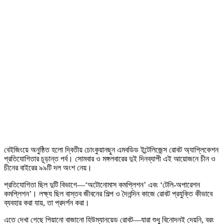
বেইজিংয়ে অনুষ্ঠিত হলো দ্বিতীয় চোংকুয়ানছুন এমবডিড ইন্টেলিজেন্স রোবট অ্যাপ্লিকেশন
প্রতিযোগিতার চূড়ান্ত পর্ব। সোমবার ও মঙ্গলবারের দুই দিনব্যাপী এই আয়োজনে চীন ও
চীনের বাইরের ৯৯টি দল অংশ নেয়।
প্রতিযোগিতা ছিল দুটি বিভাগে—‘অটোনোমাস কমপ্লিশন’ এবং ‘টেলি-অপারেশন
কমপ্লিশন’। লক্ষ্য ছিল বাস্তব জীবনের শিল্প ও দৈনন্দিন কাজে রোবট প্রযুক্তি কীভাবে
ব্যবহার করা যায়, তা প্রদর্শন করা।
এতে দেখা গেছে পিয়ানো বাজানো হিউম্যানয়েড রোবট—যারা শুধু বিনোদনই দেয়নি, বরং