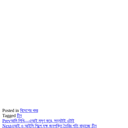
Posted in
বিদেশের খবর
Tagged
চীন
Prev
আমি লিখি—এআই মসৃণ করে, সত্যটাই এটাই
Next
এআই ও আইসি শিল্পে দক্ষ জনশক্তি তৈরির গতি বাড়াচ্ছে চীন