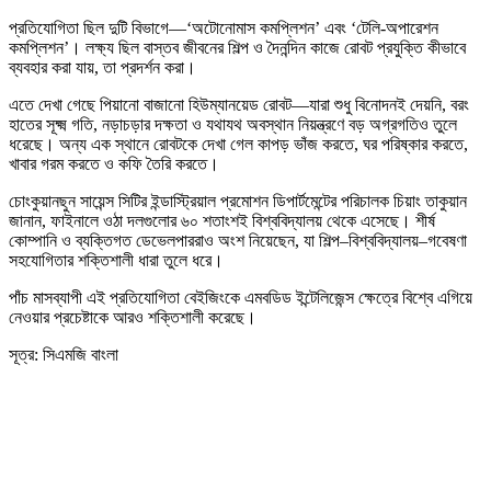
প্রতিযোগিতা ছিল দুটি বিভাগে—‘অটোনোমাস কমপ্লিশন’ এবং ‘টেলি-অপারেশন
কমপ্লিশন’। লক্ষ্য ছিল বাস্তব জীবনের শিল্প ও দৈনন্দিন কাজে রোবট প্রযুক্তি কীভাবে
ব্যবহার করা যায়, তা প্রদর্শন করা।
এতে দেখা গেছে পিয়ানো বাজানো হিউম্যানয়েড রোবট—যারা শুধু বিনোদনই দেয়নি, বরং
হাতের সূক্ষ্ম গতি, নড়াচড়ার দক্ষতা ও যথাযথ অবস্থান নিয়ন্ত্রণে বড় অগ্রগতিও তুলে
ধরেছে। অন্য এক স্থানে রোবটকে দেখা গেল কাপড় ভাঁজ করতে, ঘর পরিষ্কার করতে,
খাবার গরম করতে ও কফি তৈরি করতে।
চোংকুয়ানছুন সায়েন্স সিটির ইন্ডাস্ট্রিয়াল প্রমোশন ডিপার্টমেন্টের পরিচালক চিয়াং তাকুয়ান
জানান, ফাইনালে ওঠা দলগুলোর ৬০ শতাংশই বিশ্ববিদ্যালয় থেকে এসেছে। শীর্ষ
কোম্পানি ও ব্যক্তিগত ডেভেলপাররাও অংশ নিয়েছেন, যা শিল্প–বিশ্ববিদ্যালয়–গবেষণা
সহযোগিতার শক্তিশালী ধারা তুলে ধরে।
পাঁচ মাসব্যাপী এই প্রতিযোগিতা বেইজিংকে এমবডিড ইন্টেলিজেন্স ক্ষেত্রে বিশ্বে এগিয়ে
নেওয়ার প্রচেষ্টাকে আরও শক্তিশালী করেছে।
সূত্র: সিএমজি বাংলা