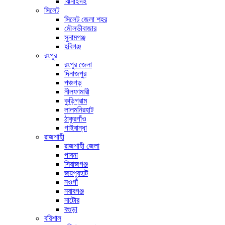
ঝিনাইদহ
সিলেট
সিলেট জেলা শহর
মৌলভীবাজার
সুনামগঞ্জ
হবিগঞ্জ
রংপুর
রংপুর জেলা
দিনাজপুর
পঞ্চগড়
নীলফামারী
কুড়িগ্রাম
লালমনিরহাট
ঠাকুরগাঁও
গাইবান্ধা
রাজশাহী
রাজশাহী জেলা
পাবনা
সিরাজগঞ্জ
জয়পুরহাট
নওগাঁ
নবাবগঞ্জ
নাটোর
বগুড়া
বরিশাল