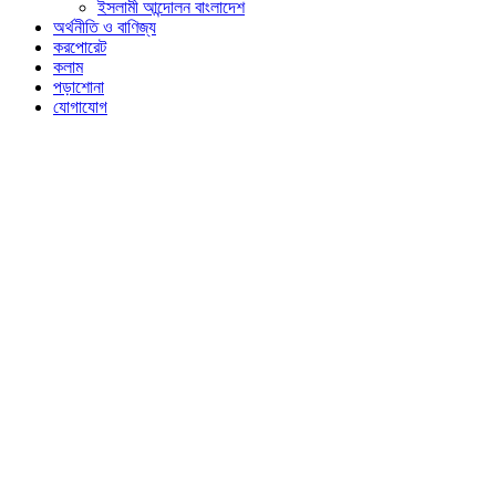
ইসলামী আন্দোলন বাংলাদেশ
অর্থনীতি ও বাণিজ্য
করপোরেট
কলাম
পড়াশোনা
যোগাযোগ