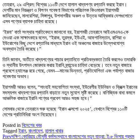
তেহরান, ২৯ এপ্রিল: বিশ্বের ১১০টি দেশে হালাল খাদ্যপণ্য রপ্তানি করছে ইরান।
দেশটির মান নিয়ন্ত্রণ ও বিপণন গবেষণা বিভাগের পরিচালক কিওমারস ইয়াগময়ী
জানিয়েছেন, মালয়েশিয়া, সিঙ্গাপুর, উপসাগরীয় অঞ্চল ও উত্তর আফ্রিকার দেশগুলোতে
এসব পণ্যের ব্যাপক চাহিদা রয়েছে।
‘ইরনা’ বার্তা সংস্থার প্রতিবেদনে জানানো হয়, ইয়াগময়ী তেহরানে আইএমএনএ-কে
দেওয়া এক সাক্ষাৎকারে বলেন, “ইরাক, তুরস্ক, ইউএই, আফগানিস্তান, রাশিয়া ও
ইউরোপের কিছু দেশে রপ্তানির মাধ্যমে ইরান ওই অঞ্চলের বাজারে উল্লেখযোগ্য
অবস্থান তৈরি করেছে।”
তিনি জানান, অতীতে খাদ্যপণ্যের পাচার রপ্তানিতে প্রতিবন্ধকতা তৈরি করলেও তদারকি
ও স্থানীয় উৎপাদন জোরদার করায় ইরানি ব্র্যান্ডের চাহিদা বেড়েছে। তবে নতুন বাজারে
প্রবেশে চ্যালেঞ্জ রয়ে গেছে, যেমন—মানের ভিন্নতা, প্রতিযোগিতা এবং পর্যাপ্ত বাজার
গবেষণার অভাব।
ইয়াগময়ী আরও বলেন, “সাংহাই সহযোগিতা সংস্থা, ইউরেশীয় ইউনিয়ন ও ব্রিক্সে ইরানের
সদস্যপদ খাদ্যপণ্যের রপ্তানি বাড়াতে নতুন সুযোগ সৃষ্টি করেছে। বাণিজ্যিক বাধা কমলে
আঞ্চলিক বাজারে ইরানি পণ্যের প্রবেশ আরও সহজ হবে।”
সোমবার থেকে তেহরানে শুরু হয়েছে ‘ইরান এক্সপো ২০২৫’, যেখানে বিশ্বের ১১০টি
দেশের প্রতিনিধিরা অংশ নিয়েছেন।
Posted in
বিদেশের খবর
Tagged
ইরান
,
বাংলাদেশ
,
হালাল খাবার
Prev
দক্ষিণ কোরিয়ায় মৌসুমী কর্মসংস্থানে বাংলাদেশের নতুন যাত্রা: ই-৮ ভিসায় প্রথম