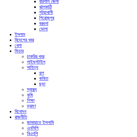
বরিশাল জেলা
ঝালকাঠি
পটুয়াখালী
পিরোজপুর
বরগুনা
ভোলা
ইসলাম
বিদেশের খবর
খেলা
ফিচার
চাকরির খবর
লাইফস্টাইল
সাহিত্য
গল্প
কবিতা
ছড়া
স্বাস্থ্য
কৃষি
শিক্ষা
ভ্রমণ
বিনোদন
রাজনীতি
জামায়াতে ইসলামি
এনসিপি
বিএনপি