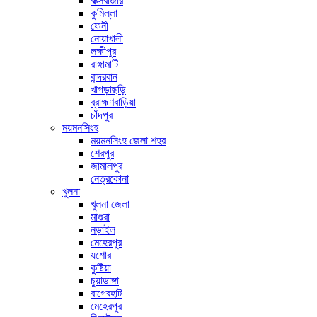
কক্সবাজার
কুমিল্লা
ফেনী
নোয়াখালী
লক্ষীপুর
রাঙ্গামাটি
বান্দরবান
খাগড়াছড়ি
ব্রাহ্মণবাড়িয়া
চাঁদপুর
ময়মনসিংহ
ময়মনসিংহ জেলা শহর
শেরপুর
জামালপুর
নেত্রকোনা
খুলনা
খুলনা জেলা
মাগুরা
নড়াইল
মেহেরপুর
যশোর
কুষ্টিয়া
চুয়াডাঙ্গা
বাগেরহাট
মেহেরপুর