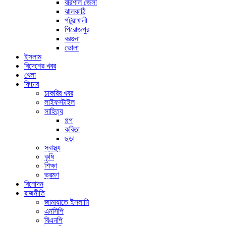
বরিশাল জেলা
ঝালকাঠি
পটুয়াখালী
পিরোজপুর
বরগুনা
ভোলা
ইসলাম
বিদেশের খবর
খেলা
ফিচার
চাকরির খবর
লাইফস্টাইল
সাহিত্য
গল্প
কবিতা
ছড়া
স্বাস্থ্য
কৃষি
শিক্ষা
ভ্রমণ
বিনোদন
রাজনীতি
জামায়াতে ইসলামি
এনসিপি
বিএনপি