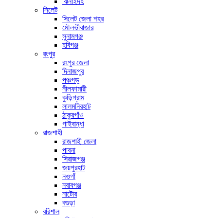
ঝিনাইদহ
সিলেট
সিলেট জেলা শহর
মৌলভীবাজার
সুনামগঞ্জ
হবিগঞ্জ
রংপুর
রংপুর জেলা
দিনাজপুর
পঞ্চগড়
নীলফামারী
কুড়িগ্রাম
লালমনিরহাট
ঠাকুরগাঁও
গাইবান্ধা
রাজশাহী
রাজশাহী জেলা
পাবনা
সিরাজগঞ্জ
জয়পুরহাট
নওগাঁ
নবাবগঞ্জ
নাটোর
বগুড়া
বরিশাল