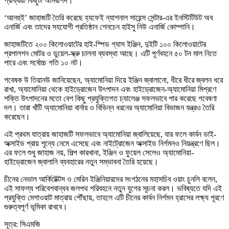
প্রক্রিয়া কিছুটা অনিরাপদ।
‘আনহুই’ জাহাজটি তৈরি করেছে হ্যফেই ন্যাশনাল সায়েন্স সেন্টার-এর ইনস্টিটিউট অব
এনার্জি এবং তাদের সহযোগী প্রতিষ্ঠান শেনচেন হাইসু নিউ এনার্জি কোম্পানি।
জাহাজটিতে ২০০ কিলোওয়াটের হাই-স্পিড গ্যাস ইঞ্জিন, দুইটি ১০০ কিলোওয়াটের
প্রপালশন মোটর ও ডুয়েল-স্ক্রু চালনা ব্যবস্থা আছে। এটি পূর্ণবহনে ৫০ টন মাল নিতে
পারে এবং সর্বোচ্চ গতি ১০ নট।
গবেষক উ তিয়ানউ জানিয়েছেন, অ্যামোনিয়া দিয়ে ইঞ্জিন জ্বালানো, ধীরে ধীরে জ্বলন ধরে
রাখা, অ্যামোনিয়া থেকে হাইড্রোজেন উৎপাদন এবং হাইড্রোজেন-অ্যামোনিয়া মিশ্রণে
শক্তি উৎপাদনের মতো বেশ কিছু প্রযুক্তিগত চ্যালেঞ্জ সফলভাবে পার করেছে গবেষণা
দল। তারা খাঁটি অ্যামোনিয়া বার্নার ও বিভিন্ন ধরনের অ্যামোনিয়া বিভাজন যন্ত্রও তৈরি
করেছেন।
এই প্রথম যাত্রায় জাহাজটি সফলভাবে অ্যামোনিয়া জ্বালিয়েছে, যার ফলে কার্বন ডাই-
অক্সাইড প্রায় শূন্যে নেমে এসেছে এবং নাইট্রোজেন অক্সাইড নির্গমনও নিয়ন্ত্রণে ছিল।
এর ফলে শুধু জাহাজ নয়, শিল্প কারখানা, ইঞ্জিন ও ফুয়েল সেলেও অ্যামোনিয়া-
হাইড্রোজেন জ্বালানি ব্যবহারের নতুন সম্ভাবনা তৈরি হয়েছে।
চীনের নেভাল আর্কিটেক্টস ও মেরিন ইঞ্জিনিয়ারদের সংগঠনের মহাসচিব ওয়াং চুনলি বলেন,
এই সাফল্য পরিবেশবান্ধব জলপথ পরিবহনে নতুন যুগের সূচনা করল। ভবিষ্যতে যদি এই
প্রযুক্তি মেগাওয়াট মাত্রায় পৌঁছায়, তাহলে এটি চীনের কার্বন নির্গমন হ্রাসের লক্ষ্য পূরণে
গুরুত্বপূর্ণ ভূমিকা রাখবে।
সূত্র: সিএমজি