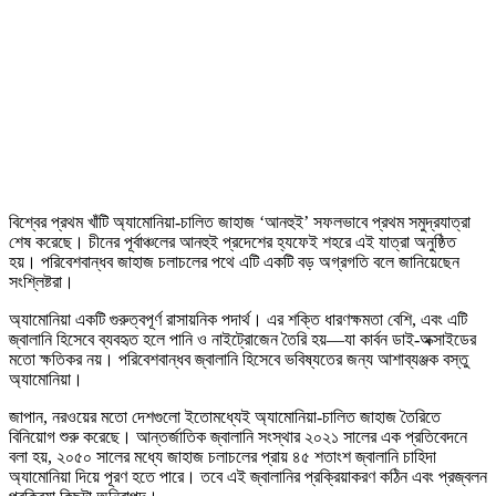
বিশ্বের প্রথম খাঁটি অ্যামোনিয়া-চালিত জাহাজ ‘আনহুই’ সফলভাবে প্রথম সমুদ্রযাত্রা
শেষ করেছে। চীনের পূর্বাঞ্চলের আনহুই প্রদেশের হ্যফেই শহরে এই যাত্রা অনুষ্ঠিত
হয়। পরিবেশবান্ধব জাহাজ চলাচলের পথে এটি একটি বড় অগ্রগতি বলে জানিয়েছেন
সংশ্লিষ্টরা।
অ্যামোনিয়া একটি গুরুত্বপূর্ণ রাসায়নিক পদার্থ। এর শক্তি ধারণক্ষমতা বেশি, এবং এটি
জ্বালানি হিসেবে ব্যবহৃত হলে পানি ও নাইট্রোজেন তৈরি হয়—যা কার্বন ডাই-অক্সাইডের
মতো ক্ষতিকর নয়। পরিবেশবান্ধব জ্বালানি হিসেবে ভবিষ্যতের জন্য আশাব্যঞ্জক বস্তু
অ্যামোনিয়া।
জাপান, নরওয়ের মতো দেশগুলো ইতোমধ্যেই অ্যামোনিয়া-চালিত জাহাজ তৈরিতে
বিনিয়োগ শুরু করেছে। আন্তর্জাতিক জ্বালানি সংস্থার ২০২১ সালের এক প্রতিবেদনে
বলা হয়, ২০৫০ সালের মধ্যে জাহাজ চলাচলের প্রায় ৪৫ শতাংশ জ্বালানি চাহিদা
অ্যামোনিয়া দিয়ে পূরণ হতে পারে। তবে এই জ্বালানির প্রক্রিয়াকরণ কঠিন এবং প্রজ্বলন