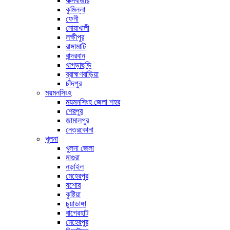
কক্সবাজার
কুমিল্লা
ফেনী
নোয়াখালী
লক্ষীপুর
রাঙ্গামাটি
বান্দরবান
খাগড়াছড়ি
ব্রাহ্মণবাড়িয়া
চাঁদপুর
ময়মনসিংহ
ময়মনসিংহ জেলা শহর
শেরপুর
জামালপুর
নেত্রকোনা
খুলনা
খুলনা জেলা
মাগুরা
নড়াইল
মেহেরপুর
যশোর
কুষ্টিয়া
চুয়াডাঙ্গা
বাগেরহাট
মেহেরপুর