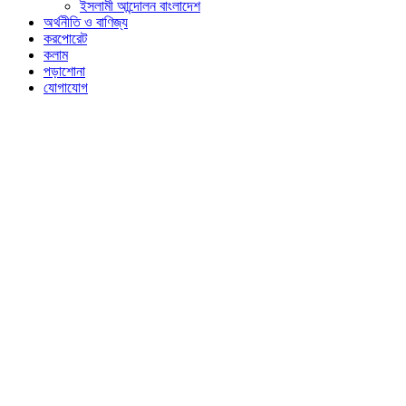
ইসলামী আন্দোলন বাংলাদেশ
অর্থনীতি ও বাণিজ্য
করপোরেট
কলাম
পড়াশোনা
যোগাযোগ