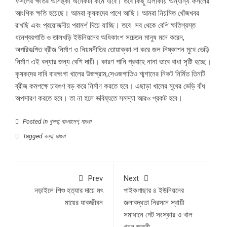
ফসলের ক্ষতির আশঙ্কা অনেকটা কমে যাবে। তবে কিছু এলাকায় অন্যান্য ফসলের
আংশিক ক্ষতি হয়েছে। আমরা কৃষকদের পাশে আছি। আমরা নিয়মিত খোঁজখবর
রাখছি এবং প্রয়োজনীয় পরামর্শ দিয়ে যাচ্ছি। তবে সব থেকে বেশি ক্ষতিগ্রস্ত
ধনেশ্বরগাতি ও তালখড়ি ইউনিয়নের অধিকাংশ সচেতন মানুষ মনে করেন,
অপরিকল্পিত ব্রীজ নির্মাণ ও নিয়মনীতির তোয়াক্কা না করে জল নিষ্কাশন মুখে ভেড়ি
নির্মাণ এই বন্যার জন্য বেশি দায়ী। কারণ পানি প্রবাহে নানা ভাবে বাধা সৃষ্টি হচ্ছে।
কৃষকদের দাবি বারগংগা খালের উজগ্রাম,সেওজগাতিও শ্মশানের নিকট নির্মিত তিনটি
ব্রীজ কমপক্ষে চারগুণ বড় করে নির্মাণ করতে হবে। এছাড়া খালের মুখের ভেড়ি বাঁধ
অপসারণ করতে হবে। তা না হলে ভবিষ্যতে সমস্যা আরও প্রকট হবে।
Posted in
খুলনা
,
বাংলাদেশ
,
মাগুরা
Tagged
বন্যা
,
মাগুরা
Prev
Next
নড়াইলে শিশু হত্যার দায়ে মৎ
পাইকগাছার ৪ ইউনিয়নের
মায়ের যাবজ্জীবন
জলাবদ্ধতা নিরসনে স্থায়ী
সমাধানে গেট সংস্কার ও খাল