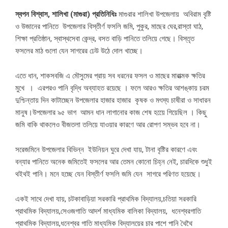
স্বপন বিশ্বাস, শালিখা (মাগুরা) প্রতিনিধিঃ
মাগুরার শালিখা উপজেলায় অবিরাম বৃষ্টি
ও উজানের পানিতে উপজেলার বিস্তীর্ণ ফসলি জমি, পুকুর, মাছের ঘের,রাস্তা ঘাঠ,
শিক্ষা প্রতিষ্ঠান, স্বাস্থসেবা কেন্দ্র, বসত বাড়ি পানিতে তলিয়ে গেছে। বিস্তৃত
ফসলের মাঠ গুলো যেন সাগরের ঢেউ উঠে দোল খাচ্ছে।
এতে ধান, শাকসবজি এ মৌসুমের প্রায় সব ধরনের ফসল ও মাছের মারাত্মক ক্ষতির
মুখে । এরপরও পানি বৃদ্ধি অব্যাহত রয়েছে । ফলে আরও ক্ষতির আশঙ্কায় চরম
দুশ্চিন্তায় দিন কাটাচ্ছেন উপজেলার হাজার হাজার কৃষক ও মৎস্য চাষীরা ও সাধারন
মানুষ।উপজেলার ৯৫ ভাগ আমন ধান লাগানোর কাজ শেষ হয়েে গিয়েছিল । কিছু
জমি বাকি থাকলেও বীজতলা তলিয়ে যাওয়ার কারণে আর রোপণ সম্ভব হবে না।
সরেজমিনে উপজেলার বিভিন্ন ইউনিয়ন ঘুরে দেখা যায়, টানা বৃষ্টির কারণে এবং
বন্যার পানিতে অনেক জমিতেই ফসলের আর তেমন কোনো চিহ্ন নেই, চারদিকে শুধুই
থইথই পানি। মনে হচ্ছে যেন বিস্তীর্ণ ফসলি জমি যেন সাগরে পরিণত হয়েছে।
একই সাথে দেখা যায়, চটকাবাড়িয়া সরকারি প্রাথমিক বিদ্যালয়,চতিয়া সরকারি
প্রাথমিক বিদ্যালয়,সেওজগাতি আদর্শ মাধ্যমিক বালিকা বিদ্যালয়, ধনেশ্বরগাতি
প্রাথমিক বিদ্যালয়,ধনেশ্বর গাতি মাধ্যমিক বিদ্যালয়ের চার পাশে পানি থৈথৈ