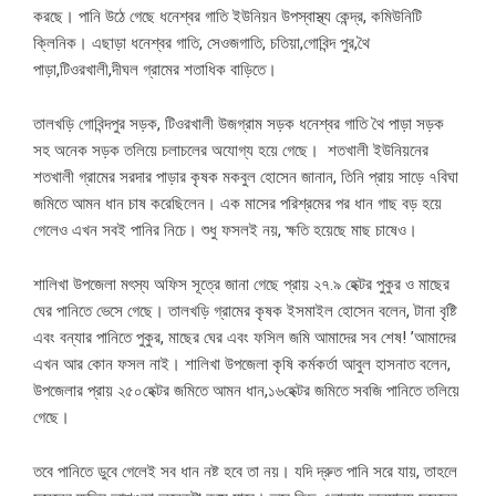
করছে। পানি উঠে গেছে ধনেশ্বর গাতি ইউনিয়ন উপস্বাস্থ্য কেন্দ্র, কমিউনিটি
ক্লিনিক। এছাড়া ধনেশ্বর গাতি, সেওজগাতি, চতিয়া,গোবিন্দ পুর,থৈ
পাড়া,টিওরখালী,দীঘল গ্রামের শতাধিক বাড়িতে।
তালখড়ি গোবিন্দপুর সড়ক, টিওরখালী উজগ্রাম সড়ক ধনেশ্বর গাতি থৈ পাড়া সড়ক
সহ অনেক সড়ক তলিয়ে চলাচলের অযোগ্য হয়ে গেছে। শতখালী ইউনিয়নের
শতখালী গ্রামের সরদার পাড়ার কৃষক মকবুল হোসেন জানান, তিনি প্রায় সাড়ে ৭বিঘা
জমিতে আমন ধান চাষ করেছিলেন। এক মাসের পরিশ্রমের পর ধান গাছ বড় হয়ে
গেলেও এখন সবই পানির নিচে। শুধু ফসলই নয়, ক্ষতি হয়েছে মাছ চাষেও।
শালিখা উপজেলা মৎস্য অফিস সূত্রে জানা গেছে প্রায় ২৭.৯ হেক্টর পুকুর ও মাছের
ঘের পানিতে ভেসে গেছে। তালখড়ি গ্রামের কৃষক ইসমাইল হোসেন বলেন, টানা বৃষ্টি
এবং বন্যার পানিতে পুকুর, মাছের ঘের এবং ফসিল জমি আমাদের সব শেষ! ’আমাদের
এখন আর কোন ফসল নাই। শালিখা উপজেলা কৃষি কর্মকর্তা আবুল হাসনাত বলেন,
উপজেলার প্রায় ২৫০হেক্টর জমিতে আমন ধান,১৬হেক্টর জমিতে সবজি পানিতে তলিয়ে
গেছে।
তবে পানিতে ডুবে গেলেই সব ধান নষ্ট হবে তা নয়। যদি দ্রুত পানি সরে যায়, তাহলে