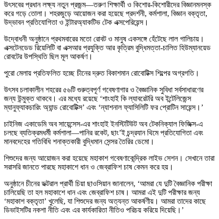
উৎসবের প্রধান লক্ষ্য নতুন প্রজন্ম—তরুণ শিক্ষার্থী ও কিশোর-কিশোরীদের বিজ্ঞানমনস্ক
করে গড়ে তোলা। শহরজুড়ে আয়োজন করা হয়েছে প্রদর্শনী, কর্মশালা, বিজ্ঞান বক্তৃতা,
উদ্ভাবন প্রতিযোগিতা ও ইন্টারঅ্যাকটিভ টেক এক্সপেরিয়েন্স।
উদ্বোধনী অনুষ্ঠানে প্রথমবারের মতো রোবট ও মানুষ একসঙ্গে হেঁটেছে লাল গালিচায়।
এক্সটেনডেড রিয়েলিটি বা এক্সআর প্রযুক্তি আর কৃত্রিম বুদ্ধিমত্তা-চালিত হিউম্যানয়েড
রোবটের উপস্থিতি ছিল মূল আকর্ষণ।
পুরো মেলায় প্রতিফলিত হচ্ছে চীনের দ্রুত বিকাশমান রোবোটিক্স শিল্পের অগ্রগতি।
উৎসব চলাকালীন শহরের ৫৬টি গুরুত্বপূর্ণ গবেষণাগার ও বৈজ্ঞানিক সুবিধা সর্বসাধারণের
জন্য উন্মুক্ত থাকবে। এর মধ্যে রয়েছে ‘শাংহাই কি ল্যাবরেটরি অব ইন্টেলিজেন্স
ম্যানুফ্যাকচারিং অ্যান্ড রোবোটিক্স’ এবং ‘ন্যাশনাল ফ্যাসিলিটি ফর প্রোটিন সায়েন্স।’
চাইনিজ একাডেমি অব সায়েন্সেস-এর শাংহাই ইনস্টিটিউট অব টেকনিক্যাল ফিজিক্স-এ
চলছে ব্যতিক্রমধর্মী কর্মশালা—পানির রকেট, ছাং’ই চন্দ্রযান থিমে প্রতিযোগিতা এবং
মানবদেহের গতিবিধি শনাক্তকারী বুদ্ধিমান সেন্সর তৈরির ডেমো।
শিশুদের জন্য আয়োজন করা হয়েছে মহাকাশ গবেষণাকেন্দ্রিক লাইভ সেশন। সেখানে তারা
সরাসরি জানতে পারছে মহাকাশে ধান ও জেব্রাফিশ চাষ কেমন করে হয়।
অনুষ্ঠানে চীনের ডক্টরাল প্রার্থী চিয়া ছাওসিয়ান জানালেন, ‘আমরা যে দুটি বৈজ্ঞানিক পরীক্ষা
চালিয়েছি তা হল মহাকাশে ধান এবং জেব্রাফিশ চাষ। আমরা এই দুটি পরীক্ষার জন্য
‘মহাকাশ বক্তৃতা’ খুলেছি, যা শিশুদের জন্য অত্যন্ত আকর্ষণীয়। আমরা তাদের কাছে
ডিভাইসটির নকশা নীতি এবং এর কার্যকারিতা নীতিও পরিচয় করিয়ে দিয়েছি।’