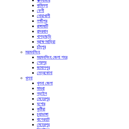
কক্সবাজার
কুমিল্লা
ফেনী
নোয়াখালী
লক্ষীপুর
রাঙ্গামাটি
বান্দরবান
খাগড়াছড়ি
ব্রাহ্মণবাড়িয়া
চাঁদপুর
ময়মনসিংহ
ময়মনসিংহ জেলা শহর
শেরপুর
জামালপুর
নেত্রকোনা
খুলনা
খুলনা জেলা
মাগুরা
নড়াইল
মেহেরপুর
যশোর
কুষ্টিয়া
চুয়াডাঙ্গা
বাগেরহাট
মেহেরপুর