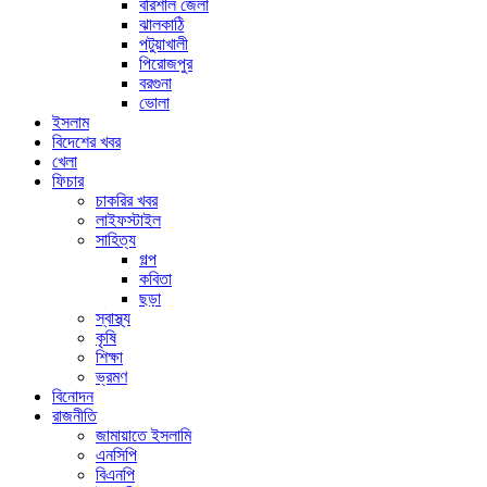
বরিশাল জেলা
ঝালকাঠি
পটুয়াখালী
পিরোজপুর
বরগুনা
ভোলা
ইসলাম
বিদেশের খবর
খেলা
ফিচার
চাকরির খবর
লাইফস্টাইল
সাহিত্য
গল্প
কবিতা
ছড়া
স্বাস্থ্য
কৃষি
শিক্ষা
ভ্রমণ
বিনোদন
রাজনীতি
জামায়াতে ইসলামি
এনসিপি
বিএনপি