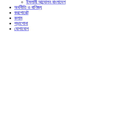
ইসলামী আন্দোলন বাংলাদেশ
অর্থনীতি ও বাণিজ্য
করপোরেট
কলাম
পড়াশোনা
যোগাযোগ