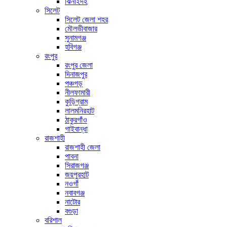
ঝিনাইদহ
সিলেট
সিলেট জেলা শহর
মৌলভীবাজার
সুনামগঞ্জ
হবিগঞ্জ
রংপুর
রংপুর জেলা
দিনাজপুর
পঞ্চগড়
নীলফামারী
কুড়িগ্রাম
লালমনিরহাট
ঠাকুরগাঁও
গাইবান্ধা
রাজশাহী
রাজশাহী জেলা
পাবনা
সিরাজগঞ্জ
জয়পুরহাট
নওগাঁ
নবাবগঞ্জ
নাটোর
বগুড়া
বরিশাল