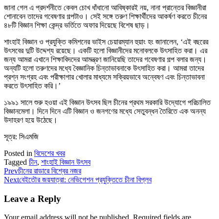
জানা গেল এ প্রদর্শনীতে কেবল চোখ ধাঁধানো আবিষ্কারই নয়, নানা প্রান্তের বিজ্ঞানীরা
শোনাবেন তাদের গবেষণার গল্পটাও। সেই সঙ্গে তরুণ শিক্ষার্থীদের আকর্ষণ করতে চীনের
৪৮টি বিজ্ঞান শিক্ষা কেন্দ্র ভর্তিতে অফার দিয়েছে বিশেষ ছাড়।
শাংহাই বিজ্ঞান ও প্রযুক্তি কমিশনের ভাইস চেয়ারম্যান হুয়াং হং জানালেন, ‘এই বছরের
উৎসবের দুটি উদ্দেশ্য রয়েছে। একটি হলো বিজ্ঞানীদের মনোবলকে উৎসাহিত করা। এর
জন্য আমরা এখানে শিক্ষাবিদদের আমন্ত্রণ জানিয়েছি তাদের গবেষণার গল্প বলার জন্য।
অন্যটি হলো তরুণদের মধ্যে বৈজ্ঞানিক চিন্তাভাবনাকে উৎসাহিত করা। আমরা তাদের
প্রশ্ন সংগ্রহ এবং পরীক্ষাগার খোলার মাধ্যমে সক্রিয়ভাবে অন্বেষণ এবং চিন্তাভাবনা
করতে উৎসাহিত করি।’
১৯৯১ সালে শুরু হওয়া এই বিজ্ঞান উৎসব ছিল চীনের প্রথম সরকারি উদ্যোগে পরিচালিত
বিজ্ঞানমেলা। দিনে দিনে এটি বিজ্ঞান ও জনগণের মধ্যে সেতুবন্ধন তৈরিতে এক অনন্য
উদাহরণ হয়ে উঠেছে।
সূত্র: সিএমজি
Posted in
বিদেশের খবর
Tagged
চীন
,
শাংহাই বিজ্ঞান উৎসব
Prev
চীনের রাডারে বিশ্বের নজর
Next
বেইতৌর জয়যাত্রা: নেভিগেশন প্রযুক্তিতে চীনা বিপ্লব
Leave a Reply
Your email address will not be published.
Required fields are