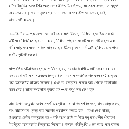
যদিও কিছুদিন আগে তিনি পদত্যাগের ইঙ্গিত দিয়েছিলেন, বাস্তবতা বলছে—এ মুহূর্তে
তা সম্ভব নয়। তার নেতৃত্বে প্রশাসন এখন সামনে কীভাবে এগোবে, সেই
ভাবনাতেই রয়েছে।
এমনকি নির্বাচন প্রসঙ্গেও এখন পরিষ্কার বার্তা মিলছে—নির্বাচন হবে ডিসেম্বরেই।
এটি আর বিলম্বিত হবে না। কারণ, নির্বাচন পেছালে সংকট আরও গভীর হবে এবং
পর্দার আড়ালের অশুভ শক্তি সক্রিয় হয়ে উঠবে। ফলে নির্বাচনই হারিয়ে যেতে পারে
জাতীয় দৃষ্টিপট থেকে।
সাম্প্রতিক ঘটনাপ্রবাহে প্রমাণ মিলেছে যে, সরকারবিরোধী একটি চক্র সরকারের
ভেতরে থেকেই নানা ষড়যন্ত্রে লিপ্ত ছিল। তবে সাম্প্রতিক পালাবদল সেই চক্রের
ভিত অনেকটাই নাড়িয়ে দিয়েছে। এখন ড. ইউনূসের সামনে আর পেছনে তাকানোর
সময় নেই। তাকে স্পষ্টভাবে বুঝতে হবে—কে বন্ধু আর কে শত্রু।
তার বিদেশি বন্ধুরাও এখন সতর্ক অবস্থানে। তারা পরামর্শ দিচ্ছেন, ঢাকাকেন্দ্রিক নয়,
বরং সারাদেশকে কেন্দ্র করে সরকার পরিচালনা করতে হবে। অথচ দেখা যাচ্ছে,
উপদেষ্টামণ্ডলীর সদস্যদের বড় একটি অংশ মাঠে না গিয়ে শুধু রাজধানীর শীতাতপ
নিয়ন্ত্রিত কক্ষে বসেই সিদ্ধান্ত নিচ্ছেন। বাস্তব পরিস্থিতি ও জনগণের সঙ্গে তাদের