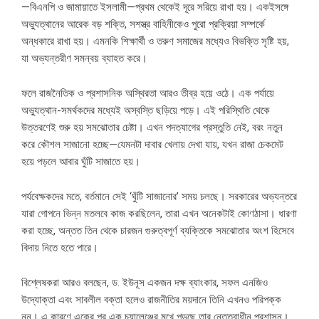
—বিএনপি ও জামায়াতে ইসলামী—প্রথম থেকেই দূরে সরিয়ে রাখা হয়। একইসঙ্গে
অভ্যুত্থানের আরেক বড় শক্তি, সশস্ত্র বাহিনীকেও পুরো প্রক্রিয়া সম্পর্কে
অন্ধকারে রাখা হয়। এমনকি শিক্ষার্থী ও তরুণ সমাজের মধ্যেও বিভক্তি সৃষ্টি হয়,
যা অভ্যন্তরীণ সমন্বয় ব্যাহত করে।
ফলে রাজনৈতিক ও প্রশাসনিক অস্থিরতা আরও তীব্র হয়ে ওঠে। এক পর্যায়ে
অভ্যুত্থান-সমর্থকদের মধ্যেই অস্বস্তি ছড়িয়ে পড়ে। এই পরিস্থিতি থেকে
উত্তরণেই শুরু হয় সমঝোতার চেষ্টা। এখন পদত্যাগের প্রস্তুতি নেই, বরং নতুন
করে কৌশল সাজানো হচ্ছে—যেমনটা দাবার খেলায় দেখা যায়, যখন রাজা চেকমেট
হয়ে পড়লে আবার ঘুঁটি সাজাতে হয়।
পর্যবেক্ষকদের মতে, বর্তমানে সেই ‘ঘুঁটি সাজানোর’ সময় চলছে। সরকারের অভ্যন্তরে
যারা গোপনে ভিন্ন মতলবে কাজ করছিলেন, তারা এখন অনেকটাই কোণঠাসা। ধারণা
করা হচ্ছে, অন্তত তিন থেকে চারজন গুরুত্বপূর্ণ ব্যক্তিকে সমঝোতার অংশ হিসেবে
বিদায় নিতে হতে পারে।
বিশ্লেষকরা আরও বলছেন, ড. ইউনূস একজন দক্ষ ব্যাংকার, সফল এনজিও
উদ্যোক্তা এবং সাবলীল বক্তা হলেও রাজনীতির ময়দানে তিনি এখনও পরিপক্ক
নন। এ কারণে একের পর এক চ্যালেঞ্জের মুখে পড়ছে তার নেতৃত্বাধীন প্রশাসন।