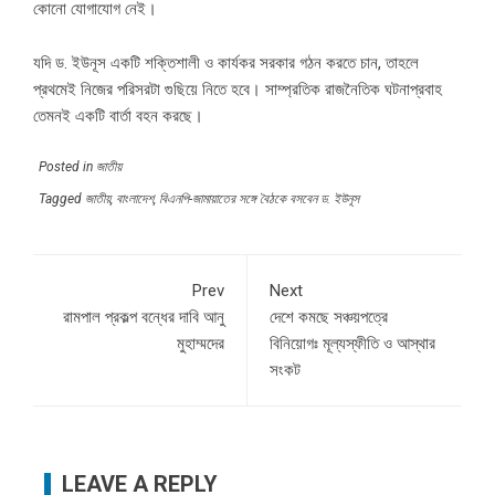
কোনো যোগাযোগ নেই।
যদি ড. ইউনূস একটি শক্তিশালী ও কার্যকর সরকার গঠন করতে চান, তাহলে
প্রথমেই নিজের পরিসরটা গুছিয়ে নিতে হবে। সাম্প্রতিক রাজনৈতিক ঘটনাপ্রবাহ
তেমনই একটি বার্তা বহন করছে।
Posted in
জাতীয়
Tagged
জাতীয়
,
বাংলাদেশ
,
বিএনপি-জামায়াতের সঙ্গে বৈঠকে বসবেন ড. ইউনূস
Prev
Next
রামপাল প্রকল্প বন্ধের দাবি আনু
দেশে কমছে সঞ্চয়পত্রে
মুহাম্মদের
বিনিয়োগঃ মূল্যস্ফীতি ও আস্থার
সংকট
LEAVE A REPLY