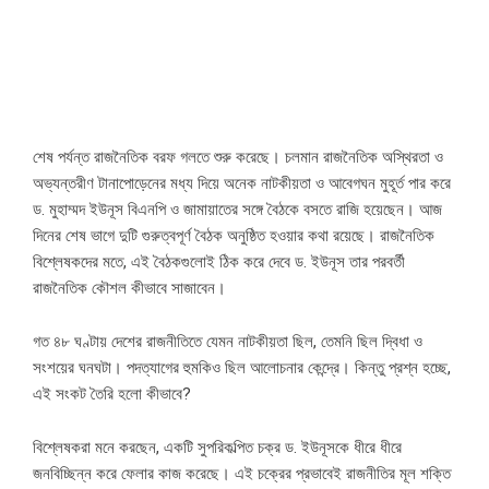
শেষ পর্যন্ত রাজনৈতিক বরফ গলতে শুরু করেছে। চলমান রাজনৈতিক অস্থিরতা ও
অভ্যন্তরীণ টানাপোড়েনের মধ্য দিয়ে অনেক নাটকীয়তা ও আবেগঘন মুহূর্ত পার করে
ড. মুহাম্মদ ইউনূস বিএনপি ও জামায়াতের সঙ্গে বৈঠকে বসতে রাজি হয়েছেন। আজ
দিনের শেষ ভাগে দুটি গুরুত্বপূর্ণ বৈঠক অনুষ্ঠিত হওয়ার কথা রয়েছে। রাজনৈতিক
বিশ্লেষকদের মতে, এই বৈঠকগুলোই ঠিক করে দেবে ড. ইউনূস তার পরবর্তী
রাজনৈতিক কৌশল কীভাবে সাজাবেন।
গত ৪৮ ঘণ্টায় দেশের রাজনীতিতে যেমন নাটকীয়তা ছিল, তেমনি ছিল দ্বিধা ও
সংশয়ের ঘনঘটা। পদত্যাগের হুমকিও ছিল আলোচনার কেন্দ্রে। কিন্তু প্রশ্ন হচ্ছে,
এই সংকট তৈরি হলো কীভাবে?
বিশ্লেষকরা মনে করছেন, একটি সুপরিকল্পিত চক্র ড. ইউনূসকে ধীরে ধীরে
জনবিচ্ছিন্ন করে ফেলার কাজ করেছে। এই চক্রের প্রভাবেই রাজনীতির মূল শক্তি