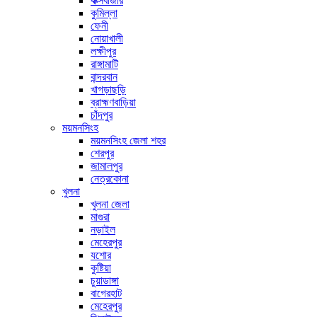
কক্সবাজার
কুমিল্লা
ফেনী
নোয়াখালী
লক্ষীপুর
রাঙ্গামাটি
বান্দরবান
খাগড়াছড়ি
ব্রাহ্মণবাড়িয়া
চাঁদপুর
ময়মনসিংহ
ময়মনসিংহ জেলা শহর
শেরপুর
জামালপুর
নেত্রকোনা
খুলনা
খুলনা জেলা
মাগুরা
নড়াইল
মেহেরপুর
যশোর
কুষ্টিয়া
চুয়াডাঙ্গা
বাগেরহাট
মেহেরপুর