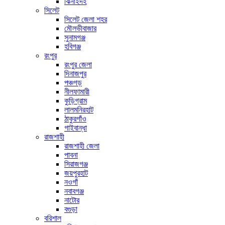
ঝিনাইদহ
সিলেট
সিলেট জেলা শহর
মৌলভীবাজার
সুনামগঞ্জ
হবিগঞ্জ
রংপুর
রংপুর জেলা
দিনাজপুর
পঞ্চগড়
নীলফামারী
কুড়িগ্রাম
লালমনিরহাট
ঠাকুরগাঁও
গাইবান্ধা
রাজশাহী
রাজশাহী জেলা
পাবনা
সিরাজগঞ্জ
জয়পুরহাট
নওগাঁ
নবাবগঞ্জ
নাটোর
বগুড়া
বরিশাল