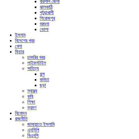
বরিশাল জেলা
ঝালকাঠি
পটুয়াখালী
পিরোজপুর
বরগুনা
ভোলা
ইসলাম
বিদেশের খবর
খেলা
ফিচার
চাকরির খবর
লাইফস্টাইল
সাহিত্য
গল্প
কবিতা
ছড়া
স্বাস্থ্য
কৃষি
শিক্ষা
ভ্রমণ
বিনোদন
রাজনীতি
জামায়াতে ইসলামি
এনসিপি
বিএনপি