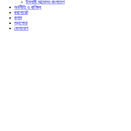
ইসলামী আন্দোলন বাংলাদেশ
অর্থনীতি ও বাণিজ্য
করপোরেট
কলাম
পড়াশোনা
যোগাযোগ