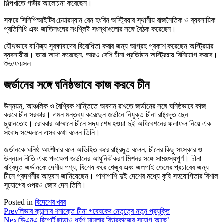
শিল্পখাতে গভীর আলোচনা করেছেন।
সফরে সিসিপিআইটির চেয়ারম্যান রেন হংবিন অস্ট্রিয়ার স্থানীয় রাজনৈতিক ও ব্যবসায়িক
প্রতিনিধি এবং জাতিসংঘের সংশ্লিষ্ট সংস্থাগুলোর সঙ্গে বৈঠক করেছেন।
যৌথভাবে বাণিজ্য সুরক্ষাবাদের বিরোধিতা করার জন্য আগ্রহ প্রকাশ করেছেন অস্ট্রিয়ার
ব্যবসায়ীরা। তারা আশা করেছেন, আরও বেশি চীনা প্রতিষ্ঠান অস্ট্রিয়ায় বিনিয়োগ করবে।
শুভ/ফয়সল
জর্ডানের সঙ্গে ঘনিষ্ঠভাবে কাজ করবে চীন
উন্নয়ন, আঞ্চলিক ও বৈশ্বিক শান্তিতে অবদান রাখতে জর্ডানের সঙ্গে ঘনিষ্ঠভাবে কাজ
করবে চীন সরকার। এমন মন্তব্য করেছেন জর্ডানে নিযুক্ত চীনা রাষ্ট্রদূত ছেন
ছুয়ানতোং। রোববার আম্মানে চীনে সদ্য শেষ হওয়া দুই অধিবেশনের ফলাফল নিয়ে এক
সংবাদ সম্মেলনে এসব কথা বলেন তিনি।
জর্ডানকে ঘনিষ্ঠ অংশীদার বলে অভিহিত করে রাষ্ট্রদূত বলেন, চীনের কিছু সংস্কার ও
উন্নয়ন নীতি এবং পদক্ষেপ জর্ডানের আধুনিকীকরণ মিশনর সঙ্গে সামঞ্জস্যপূর্ণ। চীনা
রাষ্ট্রদূত জর্ডানকে দেশীয় পণ্য, বিশেষ করে খেজুর এবং জলপাই তেলের প্রচারের জন্য
চীনে প্রদর্শনীর আহ্বান জানিয়েছেন। পাশাপাশি দুই দেশের মধ্যে কৃষি সহযোগিতার বিশাল
সুযোগের ওপরও জোর দেন তিনি।
Posted in
বিদেশের খবর
Prev
লিভার ক্যান্সার শনাক্তে চীনা গবেষকের নেতৃত্বে নতুন প্রযুক্তি
Next
ডিএনএ রিপোর্ট ছাড়াও ধর্ষণ মামলার বিচারকাজের সুযোগ আছে’