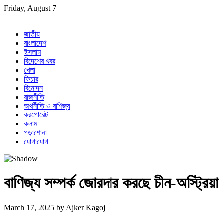
Skip
Friday, August 7
to
content
জাতীয়
বাংলাদেশ
ইসলাম
বিদেশের খবর
খেলা
ফিচার
বিনোদন
রাজনীতি
অর্থনীতি ও বাণিজ্য
করপোরেট
কলাম
পড়াশোনা
যোগাযোগ
বাণিজ্য সম্পর্ক জোরদার করছে চীন-অস্ট্রিয়া
March 17, 2025
by
Ajker Kagoj