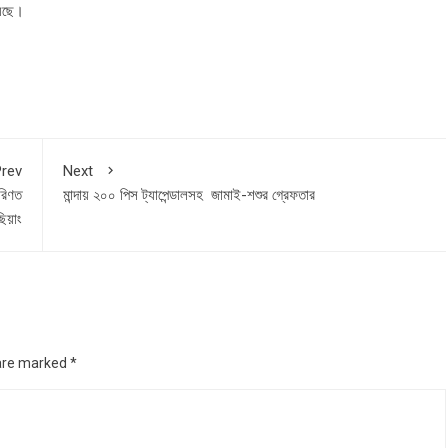
়েছে।
rev
Next
পরিণত
মান্দায় ২০০ পিস ট্যাপেন্ডালসহ জামাই-শশুর গ্রেফতার
িয়াং
 are marked
*