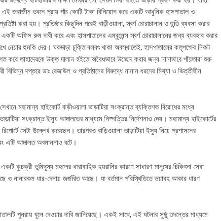
ার উদ্দেশ্যে হাটহাজারীর নাঙ্গল মোড়ার মো. সৈয়দ মিয়া হইতে ভাড়ায় গ্রহন করা হয়। যাহা
এই জরার্জীন ভবনে প্রায় পাঁচ কোটি টাকা বিনিয়োগ করে একটি আধুনিক হাসপাতাল ও
ট প্রতিষ্টা করা হয়। প্রতিষ্ঠার কিছুদিন পরেই বাড়ীওয়ালা, স্বর্ণ চোরাচালান ও হুন্ডি ব্যবসা করার
কটি অফিস রুম দাবী করে এবং হাসপাতালের এম্বুলেন্স স্বর্ণ চোরাচালানের জন্য ব্যবহার করার
েখে নেয়ার হুমকি দেয়। ঘরভাড়া চুক্তি বলবৎ থাকা অবস্থাতেই, হাসপাতালের কতৃপক্ষের নিকট
ষিগত করে তাহাদেরকে উক্ত দালান হইতে অবৈধভাবে উচ্ছেদ করার জন্য নানাভাবে পাঁয়তারা শুরু
 বিভিন্ন দপ্তরে ডাঃ রেজাউল ও প্রতিষ্ঠানের বিরুদ্ধে নানান ধরনের মিথ্যা ও ভিত্তীহীন
েখানে মহামান্য হাইকোর্ট বাড়ীওয়ালা ভাড়াটিয়া সংক্রান্ত ব্যক্তিগত বিরোধের মধ্যে
াড়াটিয়া সংক্রান্ত ইস্যু আদালতের মাধ্যমে নিষ্পত্তির নির্দেশনাও দেয়। মহামান্য হাইকোর্টের
র রিপোর্টে সেটা উল্লেখ করেছেন। তারপরও বাড়িওয়ালা ভাড়াটিয়া ইস্যু নিয়ে প্রশাসনের
রে এবং এটি আদালত অবমাননাও বটে।
কটি কুচক্রী ভুমিদূস্য মহলের ধারাবাহিক হয়রানির কারণে সাধারণ মানুষের চিকিৎসা সেবা
়েছে ও নানারকম ধার-দেনায় জর্জরিত আছে। যা বর্তমান পরিস্থিতিতে ভয়াবহ আকার ধারণ
লটি পুনরায় খুলে দেওয়ার দাবি জানিয়েছে। একই সাথে, এই ঘটনার সুষ্ঠু তদন্তের মাধ্যমে