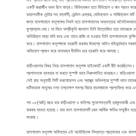
এই প্রসঙ্গে জানা যায়, এই প্রতিষ্টানের ভবনটি হাসপাতাল সংক্রান্ত ব্যবসা কর
একটি জরার্জীন ভবন ছিল মাত্র। বিভিন্নজন হতে বিনিয়োগ ও ঋন গ্রহন করে 
ডায়াগনষ্টিক সেন্টার সহ ফার্মেসী, ডেন্টাল চেম্বার, মেডিক্যাল ও সার্জিক্যাল মার্
জন্য হাসপাতালে কতৃপক্ষের নিকট হতে হাসপাতালের অভ্যন্তরে অনৈতিকভাবে এ
কুপ্রস্তাব দেয়। তা দিতে অস্বীকৃতি জানালে তিনি উত্তেজিত হয়ে তাদেরকে দ
অতিরিক্ত ভাড়া দাবি করে এবং তাতে রাজি না হওয়ায় তিনি হাসপাতালকে কুক্
করে। হাসপাতাল কতৃপক্ষকে হয়রানী করবার উদ্দেশ্যে আইন বহিভূর্তভাবে সরকারী
অভিযোগ প্রদান করে নানাভাবে দীর্ঘদিন ধরে হয়রানি করে আসছে।
বাড়ীওয়ালার বিষয় নিয়ে হাসপাতাল কতৃপক্ষ হাইকোর্টে একটি রীট করেছিলেন। স
প্রশাসনকে ব্যবহার না করতে সুস্পষ্ট ভাবে নিরুৎসাহিত করেছেন। বাড়িওয়ালা ভ
সেই রায় অনুযায়ী সিটি করপোরেশন এবং স্বাস্থ্য অধিদপ্তর সুস্পষ্ট ভাবে তাদে
গুটিকয়েক মানুষের নগ্ন হস্তক্ষেপ সমগ্র বিচার ব্যবস্থাকে প্রশ্নবিদ্ধ ক
গত ০৮(আট) বছর ধরে বাড়ীওয়ালা ও কতিপয় সুযোগসন্ধানী দুষ্কৃতকারী এবং এ
বারবার ব্যহত হয়েছে। যার ফলে হাসপাতালটি চরম আর্থিক ক্ষতির সম্মুখীন হয
করেছে।
হাসপাতাল কতৃপক্ষ অবিলম্বে এই অযৌক্তিক সিদ্ধান্ত প্রত্যাহার এবং হাসপাতা