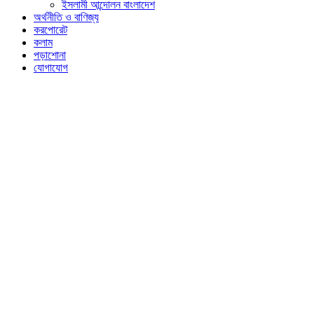
ইসলামী আন্দোলন বাংলাদেশ
অর্থনীতি ও বাণিজ্য
করপোরেট
কলাম
পড়াশোনা
যোগাযোগ