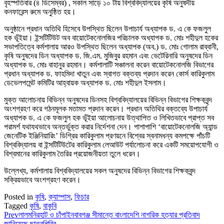
বৃহস্পতিবার (৪ ডিসেম্বর) , সকাল সাড়ে ১০ টায় বিশ্ববিদ্যালয়ের কৃষি অনুষদীয়
কনফারেন্স রুমে অনুষ্ঠিত হয়।
অনুষ্ঠানে প্রধান অতিথি হিসেবে উপস্থিত ছিলেন উপাচার্য অধ্যাপক ড. এ কে ফজলুল
হক ভূঁইয়া। ইন্সটিটিউট অব বায়োটেকনোলজির পরিচালক অধ্যাপক ড. মোঃ শহীদুল হকের
সভাপতিত্বে কর্মশালায় আরও উপস্থিত ছিলেন অধ্যাপক (অব.) ড. মোঃ গোলাম রাব্বানী,
কৃষি অনুষদের ডিন অধ্যাপক ড. জি.এম. মুজিবুর রহমান এবং ভেটেরিনারি অনুষদের ডিন
অধ্যাপক ড. মোঃ বাহানুর রহমান। কর্মশালাটি সঞ্চালনা করেন বায়োটেকনোলজি বিভাগের
প্রধান অধ্যাপক ড. ফাহমিদা খাতুন এবং স্বাগত বক্তব্য প্রদান করেন কোর্স কারিকুলাম
ডেভেলপমেন্ট কমিটির আহ্বায়ক অধ্যাপক ড. মোঃ শহীদুল ইসলাম।
মুক্ত আলোচনায় বিভিন্ন অনুষদের ডিনসহ বিশ্ববিদ্যালয়ের বিভিন্ন বিভাগের শিক্ষকবৃন্দ
অংশগ্রহণ করে গঠনমূলক মতামত প্রদান করেন। প্রধান অতিথির বক্তব্যে উপাচার্য
অধ্যাপক ড. এ কে ফজলুল হক ভূঁইয়া আলোচনায় উত্থাপিত ও লিখিতভাবে প্রাপ্ত সব
পরামর্শ যথাযথভাবে অন্তর্ভুক্ত করার নির্দেশনা দেন। পাশাপাশি ‘বায়োটেকনোলজি অ্যান্ড
জেনেটিক ইঞ্জিনিয়ারিং’ ডিগ্রির কারিকুলাম প্রণয়নে বিশ্বের স্বনামধন্য কমপক্ষে পাঁচটি
বিশ্ববিদ্যালয় বা ইন্সটিটিউটের কারিকুলাম লেআউট পর্যালোচনা করে একটি সময়োপযোগী ও
বিশ্বমানের কারিকুলাম তৈরির প্রয়োজনীয়তা তুলে ধরেন।
উল্লেখ্য, কর্মশালায় বিশ্ববিদ্যালয়ের সকল অনুষদের বিভিন্ন বিভাগের শিক্ষকবৃন্দ
সক্রিয়ভাবে অংশগ্রহণ করেন।
Posted in
কৃষি
,
ক্যাম্পাস
,
ফিচার
Tagged
কৃষি
,
বাকৃবি
Prev
লালমনিরহাট ও চাঁপাইনবাবগঞ্জ সীমান্তে বাংলাদেশি নাগরিক হত্যার প্রতিবাদ
জানিয়েছে ছাত্রশিবির