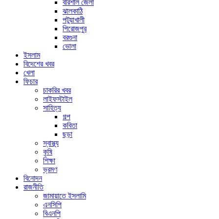
বরিশাল জেলা
ঝালকাঠি
পটুয়াখালী
পিরোজপুর
বরগুনা
ভোলা
ইসলাম
বিদেশের খবর
খেলা
ফিচার
চাকরির খবর
লাইফস্টাইল
সাহিত্য
গল্প
কবিতা
ছড়া
স্বাস্থ্য
কৃষি
শিক্ষা
ভ্রমণ
বিনোদন
রাজনীতি
জামায়াতে ইসলামি
এনসিপি
বিএনপি