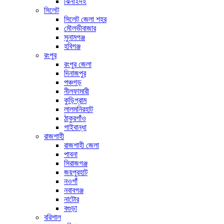
ঝিনাইদহ
সিলেট
সিলেট জেলা শহর
মৌলভীবাজার
সুনামগঞ্জ
হবিগঞ্জ
রংপুর
রংপুর জেলা
দিনাজপুর
পঞ্চগড়
নীলফামারী
কুড়িগ্রাম
লালমনিরহাট
ঠাকুরগাঁও
গাইবান্ধা
রাজশাহী
রাজশাহী জেলা
পাবনা
সিরাজগঞ্জ
জয়পুরহাট
নওগাঁ
নবাবগঞ্জ
নাটোর
বগুড়া
বরিশাল