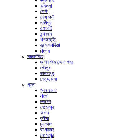
কক্সবাজার
কুমিল্লা
ফেনী
নোয়াখালী
লক্ষীপুর
রাঙ্গামাটি
বান্দরবান
খাগড়াছড়ি
ব্রাহ্মণবাড়িয়া
চাঁদপুর
ময়মনসিংহ
ময়মনসিংহ জেলা শহর
শেরপুর
জামালপুর
নেত্রকোনা
খুলনা
খুলনা জেলা
মাগুরা
নড়াইল
মেহেরপুর
যশোর
কুষ্টিয়া
চুয়াডাঙ্গা
বাগেরহাট
মেহেরপুর