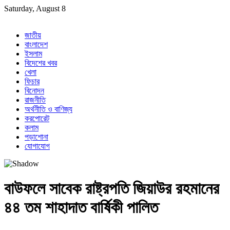
Skip
Saturday, August 8
to
content
জাতীয়
বাংলাদেশ
ইসলাম
বিদেশের খবর
খেলা
ফিচার
বিনোদন
রাজনীতি
অর্থনীতি ও বাণিজ্য
করপোরেট
কলাম
পড়াশোনা
যোগাযোগ
বাউফলে সাবেক রাষ্ট্রপতি জিয়াউর রহমানের
৪৪ তম শাহাদাত বার্ষিকী পালিত