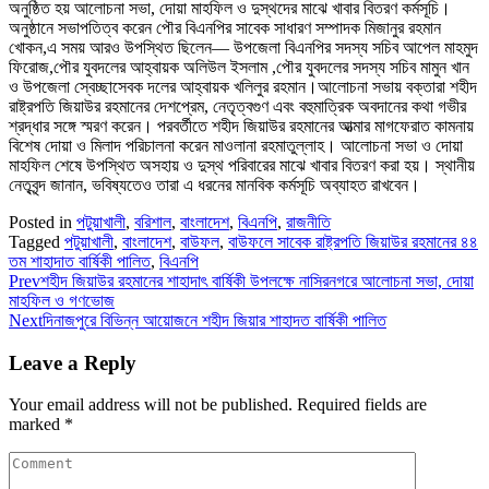
অনুষ্ঠিত হয় আলোচনা সভা, দোয়া মাহফিল ও দুস্থদের মাঝে খাবার বিতরণ কর্মসূচি।
অনুষ্ঠানে সভাপতিত্ব করেন পৌর বিএনপির সাবেক সাধারণ সম্পাদক মিজানুর রহমান
খোকন,এ সময় আরও উপস্থিত ছিলেন— উপজেলা বিএনপির সদস্য সচিব আপেল মাহমুদ
ফিরোজ,পৌর যুবদলের আহ্বায়ক অলিউল ইসলাম ,পৌর যুবদলের সদস্য সচিব মামুন খান
ও উপজেলা স্বেচ্ছাসেবক দলের আহ্বায়ক খলিলুর রহমান।আলোচনা সভায় বক্তারা শহীদ
রাষ্ট্রপতি জিয়াউর রহমানের দেশপ্রেম, নেতৃত্বগুণ এবং বহুমাত্রিক অবদানের কথা গভীর
শ্রদ্ধার সঙ্গে স্মরণ করেন। পরবর্তীতে শহীদ জিয়াউর রহমানের আত্মার মাগফেরাত কামনায়
বিশেষ দোয়া ও মিলাদ পরিচালনা করেন মাওলানা রহমাতুল্লাহ। আলোচনা সভা ও দোয়া
মাহফিল শেষে উপস্থিত অসহায় ও দুস্থ পরিবারের মাঝে খাবার বিতরণ করা হয়। স্থানীয়
নেতৃবৃন্দ জানান, ভবিষ্যতেও তারা এ ধরনের মানবিক কর্মসূচি অব্যাহত রাখবেন।
Posted in
পটুয়াখালী
,
বরিশাল
,
বাংলাদেশ
,
বিএনপি
,
রাজনীতি
Tagged
পটুয়াখালী
,
বাংলাদেশ
,
বাউফল
,
বাউফলে সাবেক রাষ্ট্রপতি জিয়াউর রহমানের ৪৪
তম শাহাদাত বার্ষিকী পালিত
,
বিএনপি
Prev
শহীদ জিয়াউর রহমানের শাহাদাৎ বার্ষিকী উপলক্ষে নাসিরনগরে আলোচনা সভা, দোয়া
মাহফিল ও গণভোজ
Next
দিনাজপুরে বিভিন্ন আয়োজনে শহীদ জিয়ার শাহাদত বার্ষিকী পালিত
Leave a Reply
Your email address will not be published.
Required fields are
marked
*