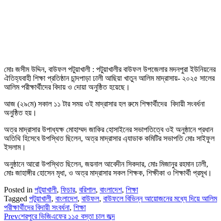
মোঃ জসীম উদ্দিন, বাউফল পটুয়াখালী : পটুয়াখালীর বাউফল উপজেলার মদনপুরা ইউনিয়নের
ঐতিহ্যবাহী শিক্ষা প্রতিষ্ঠান চান্দপাড়া ঢালী আছিয়া খাতুন আলিম মাদ্রাসায়- ২০২৫ সালের
আলিম পরীক্ষার্থীদের বিদায় ও দোয়া অনুষ্ঠিত হয়েছে।
আজ (২৯মে) সকাল ১১ টার সময় ওই মাদ্রাসার হল রুমে শিক্ষার্থীদের বিদায়ী সংবর্ধনা
অনুষ্ঠিত হয়।
অত্র মাদ্রাসার উপাধ্যক্ষ মোহাম্মদ জাকির হোসাইনের সভাপতিত্বে ওই অনুষ্ঠানে প্রধান
অতিথি হিসেবে উপস্থিত ছিলেন, অত্র মাদ্রাসার এ্যাডাক কমিটির সভাপতি মোঃ সাইফুল
ইসলাম।
অনুষ্ঠানে আরো উপস্থিত ছিলেন, জয়নাল আবেদীন সিকদার, মোঃ মিজানুর রহমান ঢালী,
মোঃ জাহাঙ্গীর হোসেন মৃধা, ও অত্র মাদ্রাসার সকল শিক্ষক, শিক্ষীকা ও শিক্ষার্থী প্রমূখ।
Posted in
পটুয়াখালী
,
ফিচার
,
বরিশাল
,
বাংলাদেশ
,
শিক্ষা
Tagged
পটুয়াখালী
,
বাংলাদেশ
,
বাউফল
,
বাউফলে বিভিন্ন আয়োজনের মধ্যে দিয়ে আলিম
পরীক্ষার্থীদের বিদায়ী সংবর্ধনা
,
শিক্ষা
Prev
শেরপুরে ভিজিএফের ১১৫ বস্তা চাল জব্দ