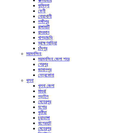
কক্সবাজার
কুমিল্লা
ফেনী
নোয়াখালী
লক্ষীপুর
রাঙ্গামাটি
বান্দরবান
খাগড়াছড়ি
ব্রাহ্মণবাড়িয়া
চাঁদপুর
ময়মনসিংহ
ময়মনসিংহ জেলা শহর
শেরপুর
জামালপুর
নেত্রকোনা
খুলনা
খুলনা জেলা
মাগুরা
নড়াইল
মেহেরপুর
যশোর
কুষ্টিয়া
চুয়াডাঙ্গা
বাগেরহাট
মেহেরপুর