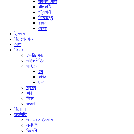
বরিশাল জেলা
ঝালকাঠি
পটুয়াখালী
পিরোজপুর
বরগুনা
ভোলা
ইসলাম
বিদেশের খবর
খেলা
ফিচার
চাকরির খবর
লাইফস্টাইল
সাহিত্য
গল্প
কবিতা
ছড়া
স্বাস্থ্য
কৃষি
শিক্ষা
ভ্রমণ
বিনোদন
রাজনীতি
জামায়াতে ইসলামি
এনসিপি
বিএনপি