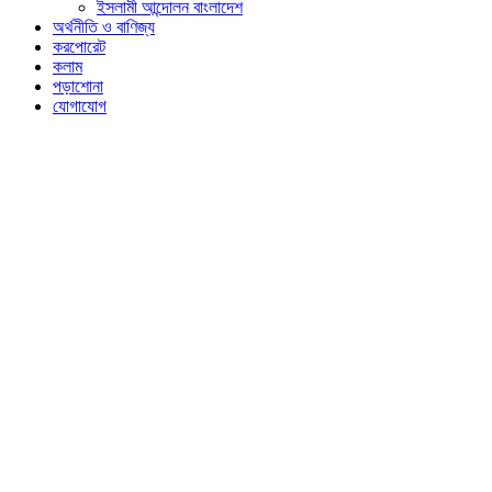
ইসলামী আন্দোলন বাংলাদেশ
অর্থনীতি ও বাণিজ্য
করপোরেট
কলাম
পড়াশোনা
যোগাযোগ