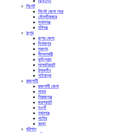
ঝিনাইদহ
সিলেট
সিলেট জেলা শহর
মৌলভীবাজার
সুনামগঞ্জ
হবিগঞ্জ
রংপুর
রংপুর জেলা
দিনাজপুর
পঞ্চগড়
নীলফামারী
কুড়িগ্রাম
লালমনিরহাট
ঠাকুরগাঁও
গাইবান্ধা
রাজশাহী
রাজশাহী জেলা
পাবনা
সিরাজগঞ্জ
জয়পুরহাট
নওগাঁ
নবাবগঞ্জ
নাটোর
বগুড়া
বরিশাল