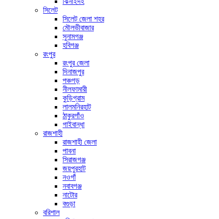
ঝিনাইদহ
সিলেট
সিলেট জেলা শহর
মৌলভীবাজার
সুনামগঞ্জ
হবিগঞ্জ
রংপুর
রংপুর জেলা
দিনাজপুর
পঞ্চগড়
নীলফামারী
কুড়িগ্রাম
লালমনিরহাট
ঠাকুরগাঁও
গাইবান্ধা
রাজশাহী
রাজশাহী জেলা
পাবনা
সিরাজগঞ্জ
জয়পুরহাট
নওগাঁ
নবাবগঞ্জ
নাটোর
বগুড়া
বরিশাল