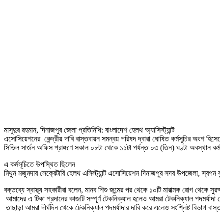
মাসুদুর রহমান, দিনাজপুর জেলা প্রতিনিধি: বাংলাদেশ হেলথ অ্যাসিস্ট্যান্ট
এসোসিয়েশনের কেন্দ্রীয় দাবি বাস্তবায়ন সমন্বয় পরিষদ দ্বারা ঘোষিত কর্মসূচির অংশ হি
সিভিল সার্জন অফিস প্রাঙ্গণে সকাল ০৮টা থেকে ১১টা পর্যন্ত ০৩ (তিন) ঘণ্টা অবস্থান কর্ম
এ কর্মসূচিতে উপস্থিত ছিলেন
মিথুন মজুমদার সেক্রেটারি হেলথ এসিস্ট্যান্ট এসোসিয়েশন দিনাজপুর সদর উপজেলা, স্বপন ক
বক্তব্যে স্বাস্থ্য সহকারীরা বলেন, মানব শিশু জন্মের পর থেকে ১০টি মারাত্মক রোগ থেকে সুরক
আমাদের এ টিকা প্রদানের কাজটি সম্পূর্ণ টেকনিক্যাল হলেও আমরা টেকনিক্যাল পদমর্যাদা 
তাছাড়া আমরা দীর্ঘদিন থেকে টেকনিক্যাল পদমর্যাদার দাবি করে এলেও সংশ্লিষ্ট বিভাগ বাস্