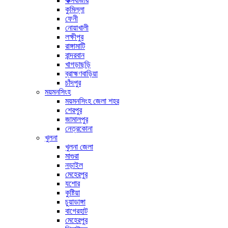
কক্সবাজার
কুমিল্লা
ফেনী
নোয়াখালী
লক্ষীপুর
রাঙ্গামাটি
বান্দরবান
খাগড়াছড়ি
ব্রাহ্মণবাড়িয়া
চাঁদপুর
ময়মনসিংহ
ময়মনসিংহ জেলা শহর
শেরপুর
জামালপুর
নেত্রকোনা
খুলনা
খুলনা জেলা
মাগুরা
নড়াইল
মেহেরপুর
যশোর
কুষ্টিয়া
চুয়াডাঙ্গা
বাগেরহাট
মেহেরপুর