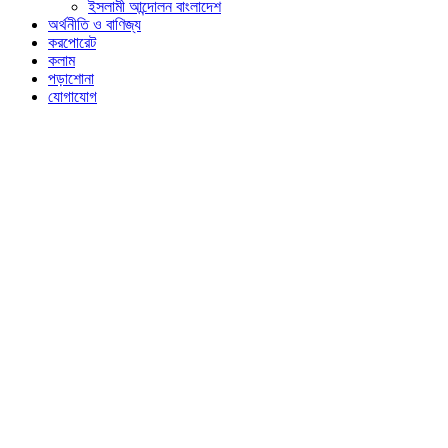
ইসলামী আন্দোলন বাংলাদেশ
অর্থনীতি ও বাণিজ্য
করপোরেট
কলাম
পড়াশোনা
যোগাযোগ