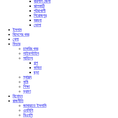
বরিশাল জেলা
ঝালকাঠি
পটুয়াখালী
পিরোজপুর
বরগুনা
ভোলা
ইসলাম
বিদেশের খবর
খেলা
ফিচার
চাকরির খবর
লাইফস্টাইল
সাহিত্য
গল্প
কবিতা
ছড়া
স্বাস্থ্য
কৃষি
শিক্ষা
ভ্রমণ
বিনোদন
রাজনীতি
জামায়াতে ইসলামি
এনসিপি
বিএনপি