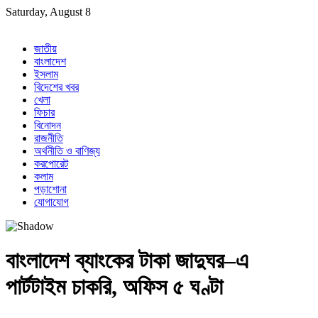
Skip
Saturday, August 8
to
content
জাতীয়
বাংলাদেশ
ইসলাম
বিদেশের খবর
খেলা
ফিচার
বিনোদন
রাজনীতি
অর্থনীতি ও বাণিজ্য
করপোরেট
কলাম
পড়াশোনা
যোগাযোগ
বাংলাদেশ ব্যাংকের টাকা জাদুঘর–এ
পার্টটাইম চাকরি, অফিস ৫ ঘণ্টা