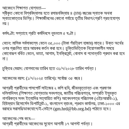
আবেদনে শিক্ষাগত যোগ্যতা—
স্বীকৃত কোনো বিশ্ববিদ্যালয় হতে রসায়নবিদ্যায় ৪ (চার) বছরের স্নাতক অথবা
স্নাতকোত্তর ডিগ্রি। শিক্ষাজীবনের কোনো পর্যায়ে তৃতীয় বিভাগ/শ্রেণি গ্রহণযোগ্য
নয়।
কর্মঘণ্টা: সপ্তাহে প্রতি কর্মদিবসে ন্যূনতম ৫ ঘণ্টা।
বেতন: মাসিক সর্বসাকল্যে বেতন ৩৫,০০০ (টাকা পঁয়ত্রিশ হাজার) মাত্র। উক্ত অর্থের
ওপর প্রচলিত হারে আয়কর কর্তন করা হবে। চুক্তিভিত্তিক নিয়োগকালীন সময়ে
কোনোরূপ বর্ধিত বেতন, ভাতা, আগাম, ইনক্রিমেন্ট, বোনাস বা পদোন্নতি প্রদান করা হবে
না।
চুক্তির মেয়াদ: যোগদানের তারিখ হতে ৩১/৭/২০২৮ তারিখ পর্যন্ত।
আবেদনের বয়স: (১/৭/২০২৫ তারিখে): সর্বোচ্চ ৩৫ বছর।
আগ্রহী প্রার্থীদের পাসপোর্ট সাইজের ২ কপি ছবি, জীবনবৃত্তান্ত এবং প্রমাণক
দলিলাদিসহ (শিক্ষাগত যোগ্যতার সনদপত্র, জাতীয় পরিচয়পত্র, সম্প্রতি ইস্যুকৃত
নাগরিকত্ব সনদ ইত্যাদির সত্যায়িত কপি) আবেদনপত্র পরিচালক (এইচআরডি-১),
হিউম্যান রিসোর্সেস ডিপার্টমেন্ট-১, বাংলাদেশ ব্যাংক, প্রধান কার্যালয়, ঢাকা-১০০০ এর
বরাবরে সরাসরি/ডাকযোগে/ই-মেইলে (gm.hrd@bb.org.bd) পাঠাতে হবে।
আবেদনের শেষ কবে—
আগ্রহী প্রার্থীদের আবেদনের সুযোগ আগামী ১৭ আগস্ট পর্যন্ত।