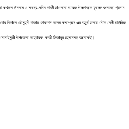
ানা ফখরুল ইসলাম ও সদস্য-সচিব কাজী মাওলানা ফয়েজ উল্লাহকে ফুলেল শুভেচ্ছা প্রদান
ধবার বিকালে চৌমুহনী বাজার মোরশেদ আলম কমপ্লেক্স এর চতুর্থ তলায় স্টেক বেলী চাইনিজ
মান, সোনাইমুড়ী উপজেলা আহবায়ক কাজী মিজানুর রহমানসহ অনেকেই।