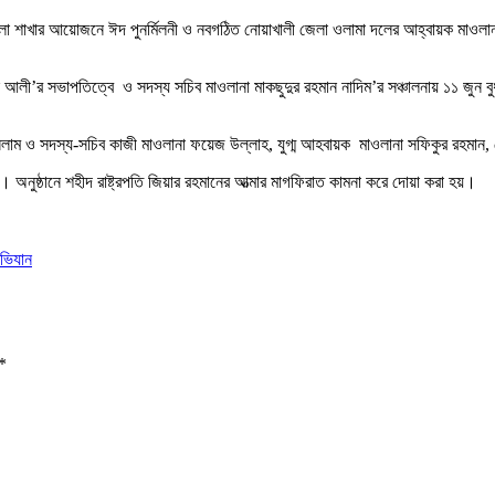
েলা শাখার আয়োজনে ঈদ পুনর্মিলনী ও নবগঠিত নোয়াখালী জেলা ওলামা দলের আহ্বায়ক মাওল
আলী’র সভাপতিত্বে ও সদস্য সচিব মাওলানা মাকছুদুর রহমান নাদিম’র সঞ্চালনায় ১১ জুন বু
 ইসলাম ও সদস্য-সচিব কাজী মাওলানা ফয়েজ উল্লাহ, যুগ্ম আহবায়ক মাওলানা সফিকুর রহ
 অনুষ্ঠানে শহীদ রাষ্ট্রপতি জিয়ার রহমানের আত্মার মাগফিরাত কামনা করে দোয়া করা হয়।
অভিযান
*