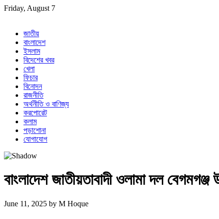
Skip
Friday, August 7
to
content
জাতীয়
বাংলাদেশ
ইসলাম
বিদেশের খবর
খেলা
ফিচার
বিনোদন
রাজনীতি
অর্থনীতি ও বাণিজ্য
করপোরেট
কলাম
পড়াশোনা
যোগাযোগ
বাংলাদেশ জাতীয়তাবাদী ওলামা দল বেগমগঞ্জ 
June 11, 2025
by
M Hoque