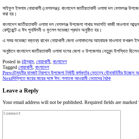
সাইফুল ইসলাম নোয়াখালী (বেগমগঞ্জ): বাংলাদেশ জাতীয়তাবাদী ওলামা দল বেগমগঞ্জ উপজ
করা হয়।
বাংলাদেশ জাতীয়তাবাদী ওলামা দল বেগমগঞ্জ উপজেলা শাখার সভাপতি কাজী মাওলানা আব্দুল 
রেস্টুরেন্টে এ ঈদ পুনর্মিলনী ও ফুলেল শুভেচ্ছা প্রদান অনুষ্ঠিত হয়।
এ সময় শুভেচ্ছা বক্তব্য রাখেন নোয়াখালী জেলা ওলামাদলের আহবায়ক মাওলানা ফখরুল
অনুষ্ঠানে বাংলাদেশ জাতীয়তাবাদী ওলামা দলের জেলা ও উপজেলার নেতৃবৃন্দ উপস্থিত ছিলেন।
Posted in
চট্টগ্রাম
,
নোয়াখালী
,
বাংলাদেশ
Tagged
নোয়াখালী
,
বাংলাদেশ
Prev
চৌমুহনীর যানজট নিরশনে উপজেলা নির্বাহী কর্মকর্তার নেতৃত্বে যৌথবাহিনীর উচ্ছেদ 
Next
দিল্লিতে জয়ের মায়ের সঙ্গে ঈদ: পলাতক আওয়ামী নেতাদের বৈঠক
Leave a Reply
Your email address will not be published.
Required fields are marked