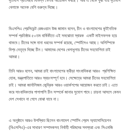
দূতাবাস প্রতিবছর বিভিন্ন খেলার আয়োজন করছে। আর এ থেকে বুঝা যায় দূতাবাস
খেলাকে অনেক বেশি গুরুত্ব দিচ্ছে।
বিএসপিএ প্রেসিডেন্ট রেজওয়ান উজ জামান বলেন, চীন ও বাংলাদেশের কূটনৈতিক
সম্পর্ক প্রতিষ্ঠার ৫০তম বার্ষিকীতে এই সমঝোতা স্বারক একটি মাইলফলক হয়ে
থাকবে। চীনের সঙ্গে নানা ধরনের সম্পর্ক রয়েছে, স্পোর্টসেও আছে। অলিম্পিকে
বিশ্ব নেতৃত্ব দিচ্ছে চীন। আমাদের দেশের খেলাধুলায় চীনের সহযোগিতা চাই
আমরা।
তিনি আরও বলেন, আমরা চাই বাংলাদেশের ক্রীড়া সাংবাদিকরা আরও প্রশিক্ষিত
হোক, যন্ত্রপাতিতে আরও স্বয়ংসম্পূর্ণ হবে। সেক্ষেত্রে আমরা চীনের সহযোগিতা
চাই। আমরা জার্নালিজম কেন্দ্রিক আরও ওয়ার্কশপের আয়োজন করতে চাই। এতে
করে সাংবাদিকতার পাশাপাশি চীন সম্পর্কে জানার সুযোগ পাবে। চায়না আসলে কেমন
দেশ সেখানে না গেলে বোঝা যাবে না।
এ অনুষ্ঠানে আরও উপস্থিত ছিলেন বাংলাদেশ স্পোর্টস প্রেস অ্যাসোসিয়েশন
(বিএসপিএ)-এর সাধারণ সম্পাদকসহ নির্বাহী পরিষদের সদস্যরা এবং সিএমজি