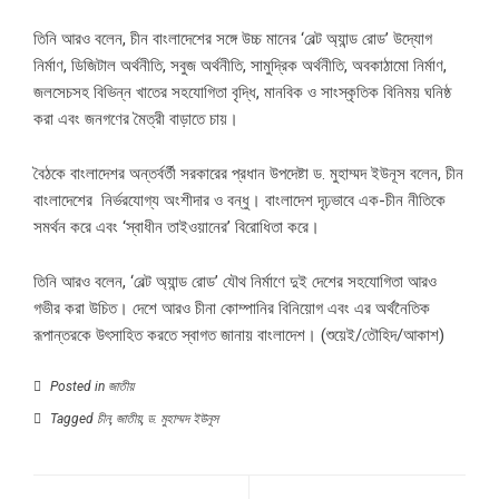
তিনি আরও বলেন, চীন বাংলাদেশের সঙ্গে উচ্চ মানের ‘বেল্ট অ্যান্ড রোড’ উদ্যোগ
নির্মাণ, ডিজিটাল অর্থনীতি, সবুজ অর্থনীতি, সামুদ্রিক অর্থনীতি, অবকাঠামো নির্মাণ,
জলসেচসহ বিভিন্ন খাতের সহযোগিতা বৃদ্ধি, মানবিক ও সাংস্কৃতিক বিনিময় ঘনিষ্ঠ
করা এবং জনগণের মৈত্রী বাড়াতে চায়।
বৈঠকে বাংলাদেশর অন্তর্বর্তী সরকারের প্রধান উপদেষ্টা ড. মুহাম্মদ ইউনূস বলেন, চীন
বাংলাদেশের নির্ভরযোগ্য অংশীদার ও বন্ধু। বাংলাদেশ দৃঢ়ভাবে এক-চীন নীতিকে
সমর্থন করে এবং ‘স্বাধীন তাইওয়ানের’ বিরোধিতা করে।
তিনি আরও বলেন, ‘বেল্ট অ্যান্ড রোড’ যৌথ নির্মাণে দুই দেশের সহযোগিতা আরও
গভীর করা উচিত। দেশে আরও চীনা কোম্পানির বিনিয়োগ এবং এর অর্থনৈতিক
রূপান্তরকে উৎসাহিত করতে স্বাগত জানায় বাংলাদেশ। (শুয়েই/তৌহিদ/আকাশ)
Posted in
জাতীয়
Tagged
চীন
,
জাতীয়
,
ড. মুহাম্মদ ইউনূস