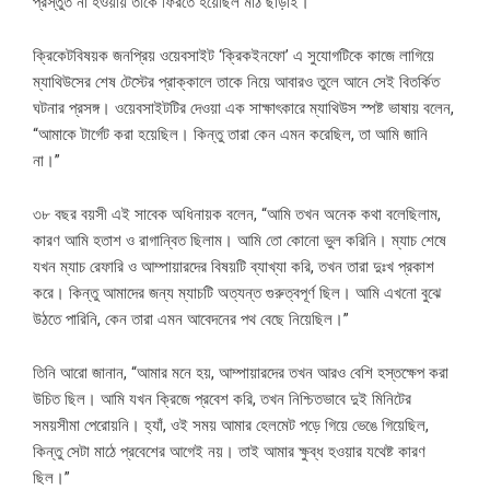
প্রস্তুত না হওয়ায় তাকে ফিরতে হয়েছিল মাঠ ছাড়াই।
ক্রিকেটবিষয়ক জনপ্রিয় ওয়েবসাইট ‘ক্রিকইনফো’ এ সুযোগটিকে কাজে লাগিয়ে
ম্যাথিউসের শেষ টেস্টের প্রাক্কালে তাকে নিয়ে আবারও তুলে আনে সেই বিতর্কিত
ঘটনার প্রসঙ্গ। ওয়েবসাইটটির দেওয়া এক সাক্ষাৎকারে ম্যাথিউস স্পষ্ট ভাষায় বলেন,
“আমাকে টার্গেট করা হয়েছিল। কিন্তু তারা কেন এমন করেছিল, তা আমি জানি
না।”
৩৮ বছর বয়সী এই সাবেক অধিনায়ক বলেন, “আমি তখন অনেক কথা বলেছিলাম,
কারণ আমি হতাশ ও রাগান্বিত ছিলাম। আমি তো কোনো ভুল করিনি। ম্যাচ শেষে
যখন ম্যাচ রেফারি ও আম্পায়ারদের বিষয়টি ব্যাখ্যা করি, তখন তারা দুঃখ প্রকাশ
করে। কিন্তু আমাদের জন্য ম্যাচটি অত্যন্ত গুরুত্বপূর্ণ ছিল। আমি এখনো বুঝে
উঠতে পারিনি, কেন তারা এমন আবেদনের পথ বেছে নিয়েছিল।”
তিনি আরো জানান, “আমার মনে হয়, আম্পায়ারদের তখন আরও বেশি হস্তক্ষেপ করা
উচিত ছিল। আমি যখন ক্রিজে প্রবেশ করি, তখন নিশ্চিতভাবে দুই মিনিটের
সময়সীমা পেরোয়নি। হ্যাঁ, ওই সময় আমার হেলমেট পড়ে গিয়ে ভেঙে গিয়েছিল,
কিন্তু সেটা মাঠে প্রবেশের আগেই নয়। তাই আমার ক্ষুব্ধ হওয়ার যথেষ্ট কারণ
ছিল।”