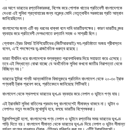
এর আগে ভারতের রপ্তানিকারকরা, বিশেষ করে পোশাক খাতের প্রতিবেশী বাংলাদেশকে
দেওয়া এই সুবিধা প্রত্যাহারের জন্য নরেন্দ্র মোদি নেতৃত্বাধীন সরকারের প্রতি আহ্বান
জানিয়েছিলেন।
বাংলাদেশের জন্য এটি বড় ধরনের ধাক্কা বলে দাবি ভারতীয়পক্ষের। কারণ ভারতীয় বন্দর
ব্যবহার করে প্রতিবেশী দেশগুলোতে রপ্তানি সহজ ও সাশ্রয়ী ছিল।
গ্লোবাল ট্রেড রিসার্চ ইনিশিয়েটিভের (জিটিআরআই) সহ-প্রতিষ্ঠাতা অজয় শ্রীবাস্তব
বলেন, এ‘ই পদক্ষেপের ভূ-রাজনৈতিক গুরুত্ব রয়েছে।
ভারত দীর্ঘদিন ধরে বাংলাদেশকে শুল্কমুক্ত প্রবেশাধিকার দিয়ে সহায়তা করে এসেছে।
তবে এই সিদ্ধান্তে বোঝা যাচ্ছে যে অর্থনৈতিক সুবিধা কখনো জাতীয় নিরাপত্তা থেকে
বিচ্ছিন্ন নয়।’
ভারতের ইন্দিরা গান্ধী আন্তর্জাতিক বিমানবন্দরে প্রতিদিন বাংলাদেশ থেকে ২০-৩০ ট্রাক
পণ্যবাহী ট্রাক প্রবেশ করে, প্রতিবেদনে জানিয়েছে পিটিআই।
বাংলাদেশ থেকে স্থলপথে ভারতের ভূখণ্ড ব্যবহার করে নেপাল ও ভুটানে পণ্য যায়।
এই ট্রানজিট সুবিধা বাতিলের প্রভাব শুধু বাংলাদেশেই সীমাবদ্ধ থাকবে না। ভুটান ও
নেপালও নতুন সংকটের মুখোমুখি হবে, বলছে ভারতীয় বিশ্লেষকরা।
ট্রান্সশিপমেন্ট হলো, বাংলাদেশের পণ্য নেপাল ও ভুটানে রপ্তানির সময় ভারতের ভূখণ্ড
পাড়ি দিতে হয়। বাংলাদেশ সীমান্ত থেকে ভারতের ভূখণ্ড দিয়ে নেপাল ও ভুটান সীমান্ত
পর্যন্ত পণ্যের যানবাহন (ট্রাক, টেইলর) পরিবর্তন করা হয়। এটিই ট্রান্সশিপমেন্ট।