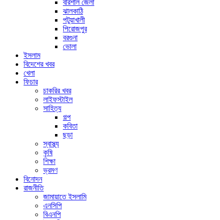
বরিশাল জেলা
ঝালকাঠি
পটুয়াখালী
পিরোজপুর
বরগুনা
ভোলা
ইসলাম
বিদেশের খবর
খেলা
ফিচার
চাকরির খবর
লাইফস্টাইল
সাহিত্য
গল্প
কবিতা
ছড়া
স্বাস্থ্য
কৃষি
শিক্ষা
ভ্রমণ
বিনোদন
রাজনীতি
জামায়াতে ইসলামি
এনসিপি
বিএনপি