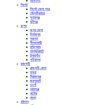
ঝিনাইদহ
সিলেট
সিলেট জেলা শহর
মৌলভীবাজার
সুনামগঞ্জ
হবিগঞ্জ
রংপুর
রংপুর জেলা
দিনাজপুর
পঞ্চগড়
নীলফামারী
কুড়িগ্রাম
লালমনিরহাট
ঠাকুরগাঁও
গাইবান্ধা
রাজশাহী
রাজশাহী জেলা
পাবনা
সিরাজগঞ্জ
জয়পুরহাট
নওগাঁ
নবাবগঞ্জ
নাটোর
বগুড়া
বরিশাল