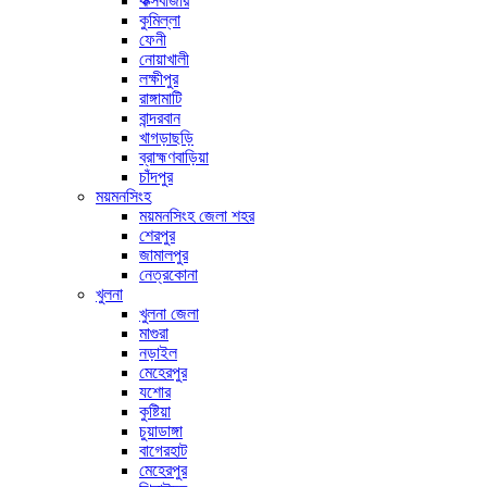
কক্সবাজার
কুমিল্লা
ফেনী
নোয়াখালী
লক্ষীপুর
রাঙ্গামাটি
বান্দরবান
খাগড়াছড়ি
ব্রাহ্মণবাড়িয়া
চাঁদপুর
ময়মনসিংহ
ময়মনসিংহ জেলা শহর
শেরপুর
জামালপুর
নেত্রকোনা
খুলনা
খুলনা জেলা
মাগুরা
নড়াইল
মেহেরপুর
যশোর
কুষ্টিয়া
চুয়াডাঙ্গা
বাগেরহাট
মেহেরপুর