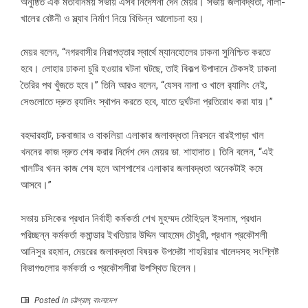
অনুষ্ঠিত এক মতবিনিময় সভায় এসব নির্দেশনা দেন মেয়র। সভায় জলাবদ্ধতা, নালা-
খালের বেষ্টনী ও স্ল্যাব নির্মাণ নিয়ে বিভিন্ন আলোচনা হয়।
মেয়র বলেন, “নগরবাসীর নিরাপত্তার স্বার্থে ম্যানহোলের ঢাকনা সুনিশ্চিত করতে
হবে। লোহার ঢাকনা চুরি হওয়ার ঘটনা ঘটছে, তাই বিকল্প উপাদানে টেকসই ঢাকনা
তৈরির পথ খুঁজতে হবে।” তিনি আরও বলেন, “যেসব নালা ও খালে র‍্যালিং নেই,
সেগুলোতে দ্রুত র‍্যালিং স্থাপন করতে হবে, যাতে দুর্ঘটনা প্রতিরোধ করা যায়।”
বহদ্দারহাট, চকবাজার ও বাকলিয়া এলাকার জলাবদ্ধতা নিরসনে বারইপাড়া খাল
খননের কাজ দ্রুত শেষ করার নির্দেশ দেন মেয়র ডা. শাহাদাত। তিনি বলেন, “এই
খালটির খনন কাজ শেষ হলে আশপাশের এলাকার জলাবদ্ধতা অনেকটাই কমে
আসবে।”
সভায় চসিকের প্রধান নির্বাহী কর্মকর্তা শেখ মুহম্মদ তৌহিদুল ইসলাম, প্রধান
পরিচ্ছন্ন কর্মকর্তা কমান্ডার ইখতিয়ার উদ্দিন আহমেদ চৌধুরী, প্রধান প্রকৌশলী
আনিসুর রহমান, মেয়রের জলাবদ্ধতা বিষয়ক উপদেষ্টা শাহরিয়ার খালেদসহ সংশ্লিষ্ট
বিভাগগুলোর কর্মকর্তা ও প্রকৌশলীরা উপস্থিত ছিলেন।
Posted in
চট্টগ্রাম
,
বাংলাদেশ