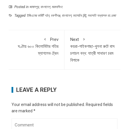
Posted in
জামালপুর
,
বাংলাদেশ
,
ময়মনসিংহ
Tagged
ইজিএমের কমিটি গঠন
,
বকশীগঞ্জ
,
বাংলাদেশ
,
মহাসচিব মিন্টু
,
সভাপতি অধ্যাপক ডা.রেজা
Prev
Next
ঘণ্টায় ৬০০ কিলোমিটার গতির
কয়রা-পাইকগাছা-খুলনা রুটে বাস
ম্যাগলেভ ট্রেন
চলাচল বন্ধ: যাত্রী সাধারণ চরম
বিপাকে
LEAVE A REPLY
Your email address will not be published.
Required fields
are marked
*