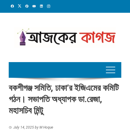
Skip
to
content
বকশীগঞ্জ সমিতি, ঢাকা’র ইজিএমের কমিটি
গঠন। সভাপতি অধ্যাপক ডা.রেজা,
মহাসচিব মিন্টু
July 14, 2025
by
M Hoque