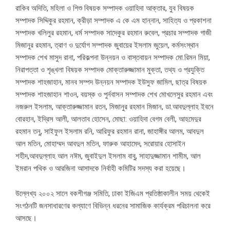
রাকিব অদিতি, মহিলা ও শিশু বিষয়ক সম্পাদক ওয়াহিদা আক্তার, যুব বিষয়ক
সম্পাদক সিদ্দিকুর রহমান, ক্রীড়া সম্পাদক এ কে এম হান্নান, সাহিত্য ও প্রকাশনা
সম্পাদক খলিলুর রহমান, ধর্ম সম্পাদক সাদেকুর রহমান রুবেল, প্রচার সম্পাদক গাজী
মিজানুর রহমান, ত্রাণ ও দুর্যোগ সম্পাদক জুবায়ের ইসলাম জুয়েল, কর্মসংস্থান
সম্পাদক শেখ মাসুদ রানা, পরিকল্পনা উন্নয়ন ও বাস্তবায়ন সম্পাদক মো.রিমন মিয়া,
নিরাপত্তা ও শৃঙ্খলা বিষয়ক সম্পাদক মোক্তারুজ্জামান মুক্তা, তথ্য ও প্রযুক্তি
সম্পাদক শাহজাহান, মানব সম্পদ উন্নয়ন সম্পাদক ইউসুফ জামিল, ছাত্র বিষয়ক
সম্পাদক শাহজাহান শাওন, বয়স্ক ও পুর্নবাসন সম্পাদক শেখ মোখলেসুর রহমান এবং
নজরুল ইসলাম, আক্তারুজ্জামান রতন, মিজানুর রহমান মিজান, ডা.আবদুল্লাহ ইবনে
বোরহান, ইদ্রিস আলী, আলতাব হোসেন, মোছা: ওয়াহিদা বেগম বেলী, আহমেদুর
রহমান তনু, সাইফুল ইসলাম রনি, আরিফুর রহমান রানা, জাহাঙ্গীর আলম, আবদুল
আল মতিন, মোহাম্মদ আবদুল মতিন, ফারুক আহামেদ, সরোয়ার হোসাইন
শহীদ,আবদুল্লাহ আল নঈম, জুবাইদুল ইসলাম বাবু, সাহাদুজ্জামান শামীম, আল
ইমরান পথিক ও আরজিনা আসাদকে নির্বাহী কমিটির সদস্য করা হয়েছে।
উল্লেখ্য ২০০২ সালে বকশীগঞ্জ সমিতি, ঢাকা ইজিএম প্রতিষ্ঠাকালীন সময় থেকেই
সংগঠনটি জনসাধারণের কল্যাণে বিভিন্ন ধরনের সামাজিক কার্যক্রম পরিচালনা করে
আসছে।