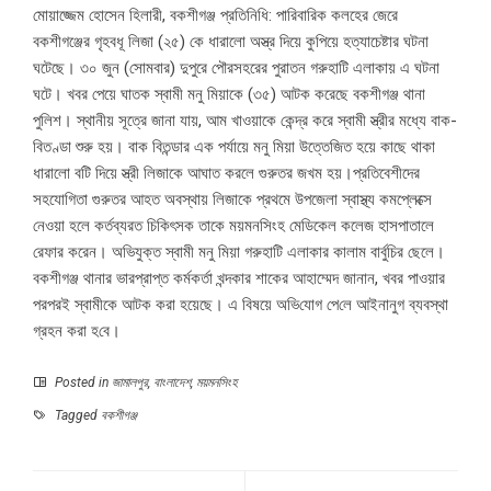
মোয়াজ্জেম হোসেন হিলারী, বকশীগঞ্জ প্রতি‌নি‌ধি: পারিবারিক কলহের জেরে
বকশীগঞ্জের গৃহবধূ লিজা (২৫) কে ধারালো অস্ত্র দিয়ে কুপিয়ে হত্যাচেষ্টার ঘটনা
ঘটেছে। ৩০ জুন (সোমবার) দুপুরে পৌরসহরের পুরাতন গরুহাটি এলাকায় এ ঘটনা
ঘটে। খবর পেয়ে ঘাতক স্বামী মনু মিয়াকে (৩৫) আটক করেছে বকশীগঞ্জ থানা
পুলিশ। স্থানীয় সূত্রে জানা যায়, আম খাওয়াকে কেন্দ্র করে স্বামী স্ত্রীর মধ্যে বাক-
বিতণ্ডা শুরু হয়। বাক বিতন্ডার এক পর্যায়ে মনু মিয়া উত্তেজিত হয়ে কাছে থাকা
ধারালো বটি দিয়ে স্ত্রী লিজাকে আঘাত করলে গুরুতর জখম হয়।প্রতিবেশীদের
সহযোগিতা গুরুতর আহত অবস্থায় লিজাকে প্রথমে উপজেলা স্বাস্থ্য কমপ্লেক্সে
নেওয়া হলে কর্তব্যরত চিকিৎসক তাকে ময়মনসিংহ মেডিকেল কলেজ হাসপাতালে
রেফার করেন। অভিযুক্ত স্বামী মনু মিয়া গরুহাটি এলাকার কালাম বার্বুচির ছেলে।
বকশীগঞ্জ থানার ভারপ্রাপ্ত কর্মকর্তা খন্দকার শাকের আহাম্মেদ জানান, খবর পাওয়ার
পরপরই স্বামীকে আটক করা হয়েছে। এ বিষয়ে অ‌ভি‌যোগ পে‌লে আইনানুগ ব্যবস্থা
গ্রহন করা হ‌বে।
Posted in
জামালপুর
,
বাংলাদেশ
,
ময়মনসিংহ
Tagged
বকশীগঞ্জ