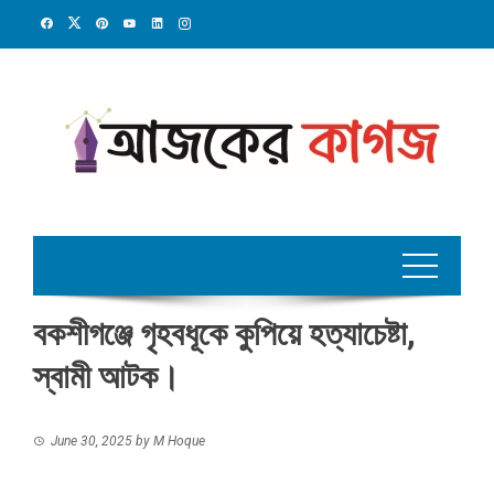
Skip
to
content
বকশীগঞ্জে গৃহবধূকে কুপিয়ে হত্যাচেষ্টা,
স্বামী আটক।
June 30, 2025
by
M Hoque