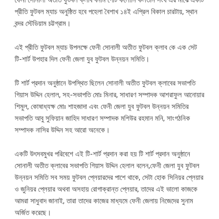
ফেনী সোনালী অতীত ফুটবল ক্লাব বনাম পোর্ট কলোনি কলতান সংঘ এর মাঝে একটি
প্রীতি ফুটবল ম্যাচ অনুষ্ঠিত হবে পহেলা বৈশাখ ১৪ই এপ্রিল বিকাল চারটায়, স্থান
বন্দর স্টেডিয়াম চট্টগ্রাম।
এই প্রীতি ফুটবল ম্যাচ উপলক্ষে ফেনী সোনালী অতীত ফুটবল ক্লাব কে এক সেট
টি-শার্ট উপহার দিল ফেনী জেলা যুব ফুটবল উন্নয়ন সমিতি।
টি শার্ট প্রদান অনুষ্ঠানে উপস্থিত ছিলেন সোনালী অতীত ফুটবল ক্লাবের সভাপতি
গিয়াস উদ্দিন হেলাল, সহ-সভাপতি মোঃ মিনার, সাধারণ সম্পাদক আশরাফুল আনোয়ার
শিমুল, কোষাধ্যক্ষ মোঃ শাহজাদা এবং ফেনী জেলা যুব ফুটবল উন্নয়ন সমিতির
সভাপতি আবু সুফিয়ান জাহিদ সাধারণ সম্পাদক মশিউর রহমান মনি, সাংগঠনিক
সম্পাদক নাসির উদ্দিন সহ আরো অনেকে।
একটি উৎসবমুখর পরিবেশে এই টি-শার্ট প্রদান করা হয় টি শার্ট প্রদান অনুষ্ঠানে
সোনালী অতীত ক্লাবের সভাপতি গিয়াস উদ্দিন হেলাল বলেন,ফেনী জেলা যুব ফুটবল
উন্নয়ন সমিতি সব সময় ফুটবল প্লেয়ারদের পাশে থাকে, সেটা হোক সিনিয়র প্লেয়ার
ও জুনিয়র প্লেয়ার অথবা অসহায় রোগাক্রান্ত প্লেয়ার, তাদের এই ভালো কাজকে
আমরা সাধুবাদ জানাই, তারা তাদের কাজের মাধ্যমে ফেনী জেলায় নিজেদের সুনাম
অর্জিত করেছে।