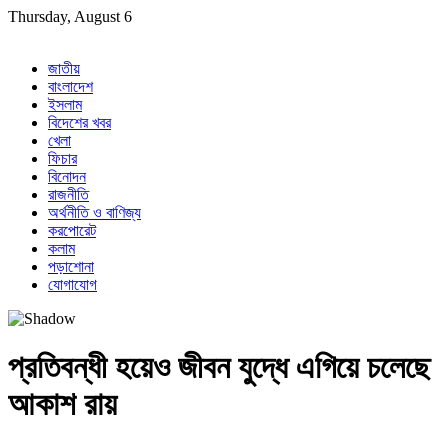
Skip
Thursday, August 6
to
content
জাতীয়
বাংলাদেশ
ইসলাম
বিদেশের খবর
খেলা
ফিচার
বিনোদন
রাজনীতি
অর্থনীতি ও বাণিজ্য
করপোরেট
কলাম
পড়াশোনা
যোগাযোগ
প্রতিবন্ধী হয়েও জীবন যুদ্ধে এগিয়ে চলেছে
আকাশ রায়