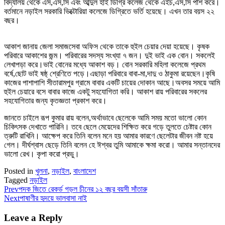
বিদ্যালয় থেকে এস,এস,সি এবং আব্দুল হাই ডিগ্রি কলেজ থেকে এইচ,এস,সি পাশ করে।
বর্তমানে নড়াইল সরকারি ভিক্টোরিয়া কলেজে ডিগ্রিতে ভর্তি হয়েছে। এখন তার বয়স ২২
বছর।
আকাশ জানায় জেলা সমাজসেবা অফিস থেকে তাকে হুইল চেয়ার দেয়া হয়েছে। কৃষক
পরিবারে আকাশের জন্ম। পরিবারের সদস্য সংখ্যা ৭ জন। দুই ভাই এক বোন। সকলেই
লেখাপড়া করে।ভাই বোনের মধ্যে আকাশ বড়। বোন সরকারি মহিলা কলেজে প্রথম
বর্ষে,ছোট ভাই ষষ্ঠ্ শ্রেণিতে পড়ে।এছাড়া পরিবারে বাবা-মা,দাদু ও ঠাকুমা রয়েছেন।কৃষি
কাজের পাশাপাশি সীতারামপুর গ্রামে বাবার একটি চায়ের দোকান আছে।অবসর সময়ে আমি
হুইল চেয়ারে বসে বাবার কাজে একটু সহযোগিতা করি। আকাশ রায় পরিবারের সকলের
সহযোগিতার জন্য কৃতজ্ঞতা প্রকাশ করে।
জানতে চাইলে রূপ কুমার রায় বলেন,অর্থাভাবে ছেলেকে আমি সময় মতো ভালো কোন
চিকিৎসক দেখাতে পারিনি। তবে ছেলে মেয়েদের শিক্ষিত করে গড়ে তুলতে চেষ্টার কোন
ত্রুটি রাখিনি। আক্ষেপ করে তিনি বলেন মনে হয় আমার কারণে ছেলেটার জীবন নষ্ট হয়ে
গেল। দীর্ঘশ্বাস ছেড়ে তিনি বলেন হে ঈশ্বর তুমি আমাকে ক্ষমা করো। আমার সন্তানদের
ভালো রেখ। কৃপা করো প্রভু।
Posted in
খুলনা
,
নড়াইল
,
বাংলাদেশ
Tagged
নড়াইল
Prev
পদক জিতে রেকর্ড গড়ল চীনের ১২ বছর বয়সী সাঁতারু
Next
পাষাণীর হৃদয়ে ভালবাসা নাই
Leave a Reply