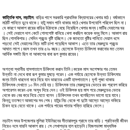
কার্ত্তিক দাস, নড়াইল
: বাড়ির পাশে সরকারি প্রাথমিক বিদ্যালয়ের খেলার মাঠ। বর্ষাকালে
মাঠটি পানিতে ডুবে থাকে। হাটু সমান পানি থাকায় মাঠে খেলার উপযোগি পরিবেশ ছিল না।
যে কারণে আকাশ রায়ের বাড়ির উঠানকে বেছে নিয়েছিল খেলার জন্য।মাটির দেয়ালের ঘর
। সেই দেয়ালে দাগ কেটে গোলপোষ্ট বানিয়ে খেলা করছিল কয়েক বন্ধু মিলে। আকাশ রায়
ছিল গোলকিপার। সেদিন প্রচন্ড বৃষ্টি হচ্ছিল। কে জানতো বৃষ্টির পানিতে দেয়াল ধসে
পড়বে! সেই দেয়ালের নিচে মাটি চাপা পড়েছিল আকাশ। এতে তার মেরুদন্ডে প্রচন্ড
আঘাত লাগে।বয়স তখন তার ৫/৬ বছর। ছেলেকে উন্নত চিকিৎসা করানোর মত তেমন
আর্থিক সঙ্গতি ছিল না আকাশের বাবা রূপ কুমার রায়ের।
অগত্যা স্থানীয় হাসপাতালে চিকিৎসা করান তিনি।কয়েক মাস অপেক্ষার পর তেমন
উন্নতি না দেখে বাবা রূপ কুমার মুষড়ে পরেন। এক পর্যায়ে ছেলেকে উন্নত চিকিৎসার
জন্য তিনি ধারদেনা করে নিয়ে যান ভারতের একটি হাসপাতালে। দূর্গা পূজা থাকায়
চিকিৎসক দেখাতে ১০ দিন দেরি হয়। চিকিৎসক তার মেরুদন্ডের ভেতরে রড প্রবেশ করিয়ে
অপারেশন করেন এবং অসুধ দিয়ে দেন। ওই চিকিসক ছয় মাস পরে মেরুদন্ডের ভেতর
থেকে রড বের করে নিয়ে যেতে বলেন ।চিকিৎসক তখন বলেছিলেন ভালো হয়ে যাবে।
কিন্তু ততক্ষণে আকাশের সব শেষ। হাটুর নিচ থেকে পা দুটো আস্তে আস্তে শুকিয়ে
চিকন হয়ে যেতে থাকে। এক পর্যায়ে পায়ের পাতার শক্তি হারিয়ে ফেলে।
নড়াইল সদর উপজেলার মুলিয়া ইউনিয়নের সীতারামপুর গ্রামে তার বাড়ি। প্রতিবন্ধী জীবন
নিয়েও দমে যায়নি আকাশ রায়। সে লেখাপড়ার হাল ছাড়েনি।হিজলডাঙ্গা মাধ্যমিক