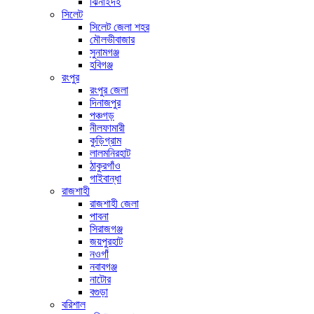
ঝিনাইদহ
সিলেট
সিলেট জেলা শহর
মৌলভীবাজার
সুনামগঞ্জ
হবিগঞ্জ
রংপুর
রংপুর জেলা
দিনাজপুর
পঞ্চগড়
নীলফামারী
কুড়িগ্রাম
লালমনিরহাট
ঠাকুরগাঁও
গাইবান্ধা
রাজশাহী
রাজশাহী জেলা
পাবনা
সিরাজগঞ্জ
জয়পুরহাট
নওগাঁ
নবাবগঞ্জ
নাটোর
বগুড়া
বরিশাল