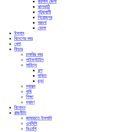
বরিশাল জেলা
ঝালকাঠি
পটুয়াখালী
পিরোজপুর
বরগুনা
ভোলা
ইসলাম
বিদেশের খবর
খেলা
ফিচার
চাকরির খবর
লাইফস্টাইল
সাহিত্য
গল্প
কবিতা
ছড়া
স্বাস্থ্য
কৃষি
শিক্ষা
ভ্রমণ
বিনোদন
রাজনীতি
জামায়াতে ইসলামি
এনসিপি
বিএনপি