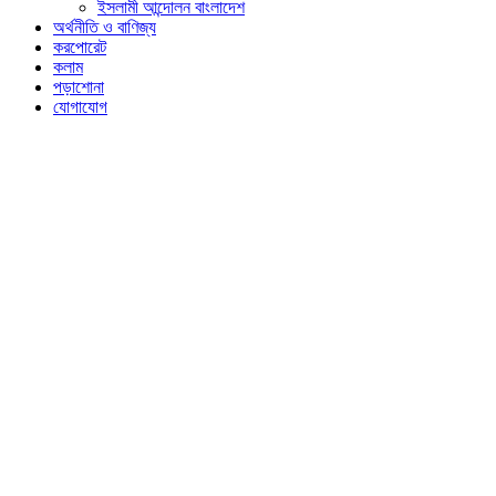
ইসলামী আন্দোলন বাংলাদেশ
অর্থনীতি ও বাণিজ্য
করপোরেট
কলাম
পড়াশোনা
যোগাযোগ