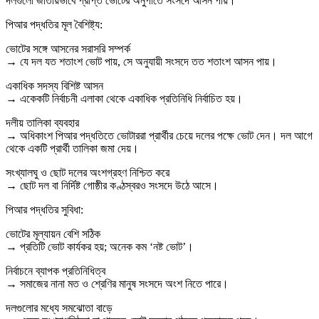
দলগুলো জাতীয়ভাবে প্রাপ্ত ভোটের অনুপাতে সংসদে আসন পায়।
পিআর পদ্ধতির মূল বৈশিষ্ট্য:
ভোটের সঙ্গে আসনের সরাসরি সম্পর্ক
→ যে দল যত শতাংশ ভোট পায়, সে অনুযায়ী সংসদে তত শতাংশ আসন পায়।
একাধিক সদস্য বিশিষ্ট আসন
→ একেকটি নির্বাচনী এলাকা থেকে একাধিক প্রতিনিধি নির্বাচিত হয়।
দলীয় তালিকা ব্যবহার
→ অধিকাংশ পিআর পদ্ধতিতে ভোটাররা প্রার্থীর চেয়ে দলের পক্ষে ভোট দেন। দল আগে
থেকে একটি প্রার্থী তালিকা জমা দেয়।
সংখ্যালঘু ও ছোট দলের অংশগ্রহণ নিশ্চিত করে
→ ছোট দল বা নির্দিষ্ট গোষ্ঠীর কণ্ঠস্বরও সংসদে উঠে আসে।
পিআর পদ্ধতির সুবিধা:
ভোটের মূল্যায়ন বেশি সঠিক
→ প্রতিটি ভোট কার্যকর হয়; অনেক কম ‘নষ্ট ভোট’।
নির্বাচনে ব্যাপক প্রতিনিধিত্ব
→ সমাজের নানা মত ও শ্রেণির মানুষ সংসদে অংশ নিতে পারে।
দলগুলোর মধ্যে সমঝোতা বাড়ে