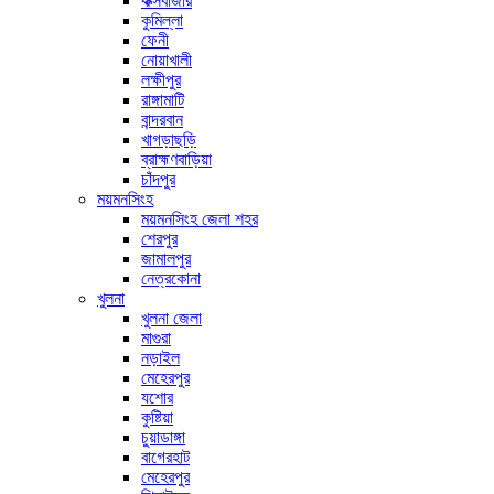
কক্সবাজার
কুমিল্লা
ফেনী
নোয়াখালী
লক্ষীপুর
রাঙ্গামাটি
বান্দরবান
খাগড়াছড়ি
ব্রাহ্মণবাড়িয়া
চাঁদপুর
ময়মনসিংহ
ময়মনসিংহ জেলা শহর
শেরপুর
জামালপুর
নেত্রকোনা
খুলনা
খুলনা জেলা
মাগুরা
নড়াইল
মেহেরপুর
যশোর
কুষ্টিয়া
চুয়াডাঙ্গা
বাগেরহাট
মেহেরপুর