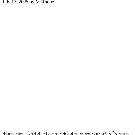
July 17, 2025
by
M Hoque
পূর্ণ চন্দ্র মন্ডল, পাইকগাছা : পাইকগাছা উপজেলা স্বাস্থ্য কমপ্লেক্সে দুই রোগীর স্বজনরা