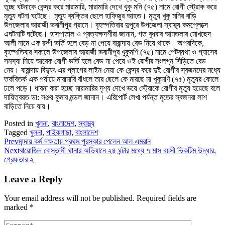
তুচ্ছ ঘটনাকে কেন্দ্র করে মারামারি, মারামারি দেখে খুকু মনি (৭৫) নামে রোগী স্ট্রোক করে
মৃত্যু ঘটনা ঘটেছে। মৃত্যু ব্যক্তির ছেলে হাফিজুর আহত। মৃত্যু খুকু মনির বাড়ি
উপজেলার আরাজী ভবানীপুর গ্রামে। বৃহস্পতিবার দুপুরে উপজেলা স্বাস্থ্য কমপ্লেক্সে
এঘটনাটি ঘটেছে। হাসপাতাল ও প্রত্যক্ষদর্শীরা জানান, গত বুধবার আমতলার মোখছেদ
আলী নামে এক রুগী ভর্তি হলে বেড় না পেয়ে বারান্দায় বেড নিয়ে থাকে। অপরদিকে,
বৃহস্পতিবার সকালে উপজেলার আরাজী ভবানীপুর খুকুমণি (৭৫) নামে পেটব্যথা ও গ্যাসের
সমস্যা নিয়ে আরেক রোগী ভর্তি হলে বেড না পেয়ে ওই রোগীর সংলগ্ন সিঁড়িতে বেড
নেয়। বারান্দায় বিদ্যুৎ এর প্লাগের লাইন নেয়া কে কেন্দ্র করে দুই রোগীর স্বজনদের মধ্যে
তর্কবিতর্ক এক পর্যায়ে মারামারি বাঁধলে তার ছেলে কে মারছে মা খুকুমণি (৭৫) মৃত্যুর কোলে
ঢলে পড়ে। ধারনা করা হচ্ছে মারামারির দৃশ্য দেখে ভয়ে স্ট্রোকে রোগীর মৃত্যু হয়েছে বলে
দায়িত্বরত ডা: সঞ্জয় কুমার মন্ডল জানান। এরিপোর্ট লেখা পর্যন্ত মৃতের স্বজনরা লাশ
বাড়িতে নিয়ে যায়।
Posted in
খুলনা
,
বাংলাদেশ
,
স্বাস্থ্য
Tagged
খুলনা
,
পাইকগাছা
,
বাংলাদেশ
Prev
মান্দায় কর্ম দক্ষতায় প্রথম পুরস্কার পেলেন আল এমরান
Next
বায়োজিদ বোস্তামী থানার অভিযানে ২৪ ঘন্টার মধ্যে ৭ মাস বয়সী ভিকটিম উদ্ধার,
গ্রেফতার ২
Leave a Reply
Your email address will not be published.
Required fields are
marked
*