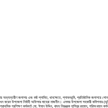
্যন্তরীণ জলাশয় এবং বর্ষা প্লাবিত, ধানক্ষেতে, প্লাবনভূমি, প্রতিষ্ঠানিক জলাশয়ে পোনা 
োধন করেন উপজেলা নির্বাহী অফিসার মাহেরা নাজনীন। এসময় উপজেলা সহকারী কমিশনার (ভূমি
াথমিক প্রশিক্ষণ কর্মকর্তা মো. ঈমান উদ্দিন, খাদ্য নিয়ন্ত্রক হাসিবুর রহমান, পরিসংখ্যান ক