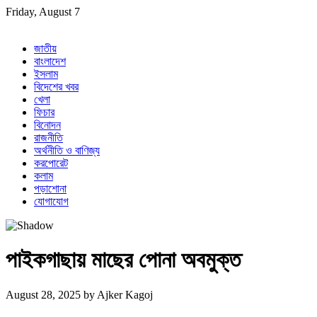
Skip
Friday, August 7
to
content
জাতীয়
বাংলাদেশ
ইসলাম
বিদেশের খবর
খেলা
ফিচার
বিনোদন
রাজনীতি
অর্থনীতি ও বাণিজ্য
করপোরেট
কলাম
পড়াশোনা
যোগাযোগ
পাইকগাছায় মাছের পোনা অবমুক্ত
August 28, 2025
by
Ajker Kagoj