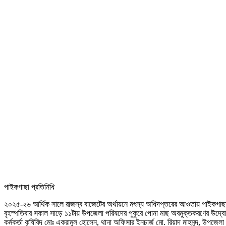
পাইকগাছা প্রতিনিধি
২০২৫-২৬ আর্থিক সালে রাজস্ব বাজেটের অর্থায়নে মৎস্য অধিদপ্তরের আওতায় পাইকগাছায় অভ
বৃহস্পতিবার সকাল সাড়ে ১১টায় উপজেলা পরিষদের পুকুরে পোনা মাছ অবমুক্তকরণের উদ্ব
কর্মকর্তা কৃষিবিদ মোঃ একরামুল হোসেন, থানা অফিসার ইনচার্জ মো. রিয়াদ মাহমুদ, উপজেলা প্র