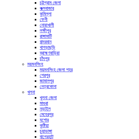
চট্টগ্রাম জেলা
কক্সবাজার
কুমিল্লা
ফেনী
নোয়াখালী
লক্ষীপুর
রাঙ্গামাটি
বান্দরবান
খাগড়াছড়ি
ব্রাহ্মণবাড়িয়া
চাঁদপুর
ময়মনসিংহ
ময়মনসিংহ জেলা শহর
শেরপুর
জামালপুর
নেত্রকোনা
খুলনা
খুলনা জেলা
মাগুরা
নড়াইল
মেহেরপুর
যশোর
কুষ্টিয়া
চুয়াডাঙ্গা
বাগেরহাট