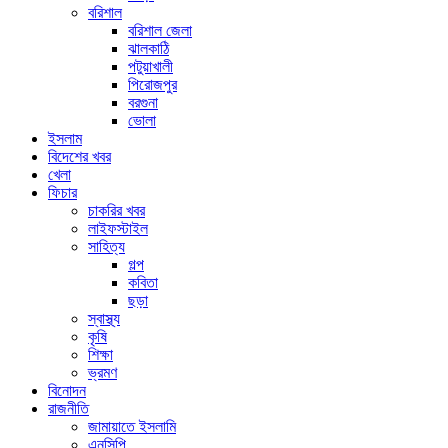
বরিশাল
বরিশাল জেলা
ঝালকাঠি
পটুয়াখালী
পিরোজপুর
বরগুনা
ভোলা
ইসলাম
বিদেশের খবর
খেলা
ফিচার
চাকরির খবর
লাইফস্টাইল
সাহিত্য
গল্প
কবিতা
ছড়া
স্বাস্থ্য
কৃষি
শিক্ষা
ভ্রমণ
বিনোদন
রাজনীতি
জামায়াতে ইসলামি
এনসিপি