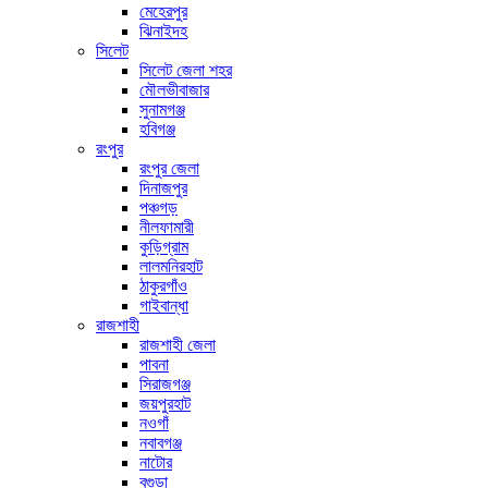
মেহেরপুর
ঝিনাইদহ
সিলেট
সিলেট জেলা শহর
মৌলভীবাজার
সুনামগঞ্জ
হবিগঞ্জ
রংপুর
রংপুর জেলা
দিনাজপুর
পঞ্চগড়
নীলফামারী
কুড়িগ্রাম
লালমনিরহাট
ঠাকুরগাঁও
গাইবান্ধা
রাজশাহী
রাজশাহী জেলা
পাবনা
সিরাজগঞ্জ
জয়পুরহাট
নওগাঁ
নবাবগঞ্জ
নাটোর
বগুড়া